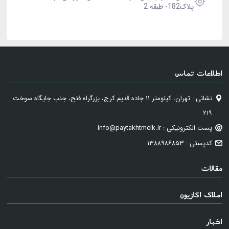
پلاک182- طبقه 2
اطلاعات تماس
نشانی : تهران، کیلومتر ۱۱ جاده قدیم کرج، بزرگراه فتح، جنب جایگاه سوخت
۲۱۹
پست الکترونیکی : info@paytakhtmelk.ir
کدپستی : ۱۳۸۸۹۸۶۸۵۳
مقالات
املاک اکازیون
اخبار