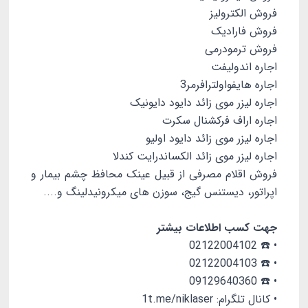
فروش الکترولیز
فروش فارادیک
فروش ترمودرمی
اجاره اندولیفت
اجاره هایفواولترافرمر3
اجاره لیزر موی زائد دایود دایونیک
اجاره اراف فرکشنال سکرت
اجاره لیزر موی زائد دایود اولیو
اجاره لیزر موی زائد الکساندرایت کندلا
فروش اقلام مصرفی از قبیل عینک محافظ چشم بیمار و
اپراتور، دیستنس گیج، سوزن های میکرونیدلینگ و....
جهت کسب اطلاعات بیشتر
• ☎️ 02122004102
• ☎️ 02122004103
• ☎️ 09129640360
• کانال تلگرام: 1t.me/niklaser