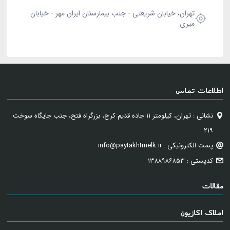
تهران، خیابان شریعتی - جنب بیمارستان ایران مهر - خیابان
میری
اطلاعات تماس
نشانی : تهران، کیلومتر ۱۱ جاده قدیم کرج، بزرگراه فتح، جنب جایگاه سوخت
۲۱۹
پست الکترونیکی : info@paytakhtmelk.ir
کدپستی : ۱۳۸۸۹۸۶۸۵۳
مقالات
املاک اکازیون