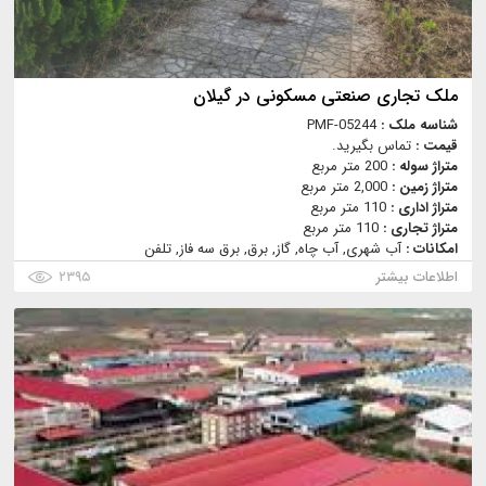
ملک تجاری صنعتی مسکونی در گیلان
شناسه ملک :
PMF-05244
قیمت :
تماس بگیرید.
متراژ سوله :
200 متر مربع
متراژ زمین :
2,000 متر مربع
متراژ اداری :
110 متر مربع
متراژ تجاری :
110 متر مربع
امکانات :
آب شهری, آب چاه, گاز, برق, برق سه فاز, تلفن
اطلاعات بیشتر
۲۳۹۵