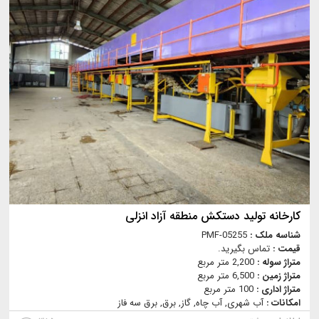
کارخانه تولید دستکش منطقه آزاد انزلی
شناسه ملک :
PMF-05255
قیمت :
تماس بگیرید.
متراژ سوله :
2,200 متر مربع
متراژ زمین :
6,500 متر مربع
متراژ اداری :
100 متر مربع
امکانات :
آب شهری, آب چاه, گاز, برق, برق سه فاز