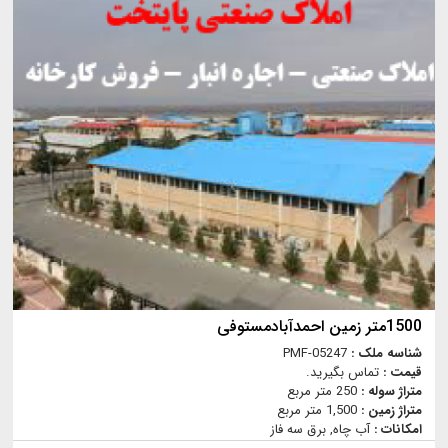
1500متر زمین احمدآبادمستوفی
شناسه ملک :
PMF-05247
قیمت :
تماس بگیرید.
متراژ سوله :
250 متر مربع
متراژ زمین :
1,500 متر مربع
امکانات :
آب چاه, برق سه فاز