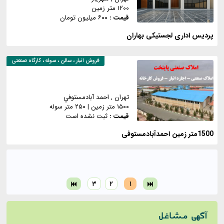
۱۲۰۰ متر زمین
قیمت :
۶۰۰ میلیون تومان
پردیس اداری لجستیکی بهاران
فروش
انبار ، سالن ، سوله ، کارگاه صنعتی
تهران
, احمد آبادمستوفي
۱۵۰۰ متر زمین
|
۲۵۰ متر سوله
قیمت :
ثبت نشده است
1500متر زمین احمدآبادمستوفی
۳
۲
۱
آگهی مشاغل