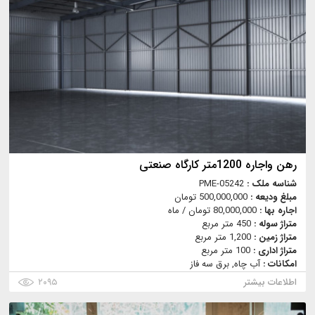
رهن واجاره 1200متر کارگاه صنعتی
شناسه ملک :
PME-05242
مبلغ ودیعه :
500,000,000 تومان
اجاره بها :
80,000,000 تومان / ماه
متراژ سوله :
450 متر مربع
متراژ زمین :
1,200 متر مربع
متراژ اداری :
100 متر مربع
امکانات :
آب چاه, برق سه فاز
اطلاعات بیشتر
۲۰۹۵