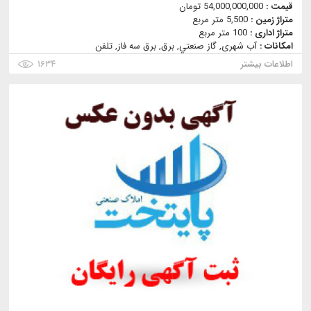
قیمت :
54,000,000,000 تومان
متراژ زمین :
5,500 متر مربع
متراژ اداری :
100 متر مربع
امکانات :
آب شهری, گاز صنعتي, برق, برق سه فاز, تلفن
اطلاعات بیشتر
۱۶۳۴