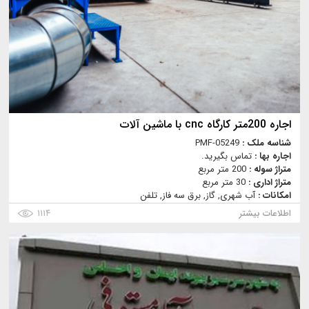
اجاره 200متر کارگاه cnc با ماشین آلات
شناسه ملک :
PMF-05249
اجاره بها :
تماس بگیرید.
متراژ سوله :
200 متر مربع
متراژ اداری :
30 متر مربع
امکانات :
آب شهری, گاز, برق سه فاز, تلفن
اطلاعات بیشتر
۱۱۱۴