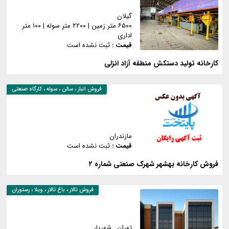
گیلان
۶۵۰۰ متر زمین
|
۲۲۰۰ متر سوله
|
۱۰۰ متر
اداری
قیمت :
ثبت نشده است
کارخانه تولید دستکش منطقه آزاد انزلی
فروش
انبار ، سالن ، سوله ، کارگاه صنعتی
مازندران
قیمت :
ثبت نشده است
فروش کارخانه بهشهر شهرک صنعتی شماره ۲
فروش
تالار ، باغ تالار ، ویلا ، رستوران
تهران
, شهریار