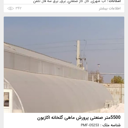
امکانات :
آب شهری, گاز, گاز صنعتي, برق, برق سه فاز, تلفن
اطلاعات بیشتر
۳۴۲
5500متر صنعتی پرورش ماهی گلخانه اکازیون
شناسه ملک :
PMF-05253