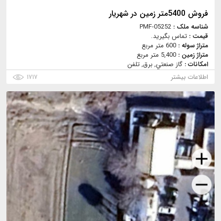
فروش 5400متر زمین در شهریار
شناسه ملک :
PMF-05252
قیمت :
تماس بگیرید.
متراژ سوله :
600 متر مربع
متراژ زمین :
5,400 متر مربع
امکانات :
گاز صنعتي, برق, تلفن
اطلاعات بیشتر
۱۷۱۷