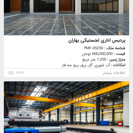
پردیس اداری لجستیکی بهاران
شناسه ملک :
PMF-05250
قیمت :
600,000,000 تومان
متراژ زمین :
1,200 متر مربع
امکانات :
آب شهری, گاز, برق, برق سه فاز
اطلاعات بیشتر
۱۳۶۹