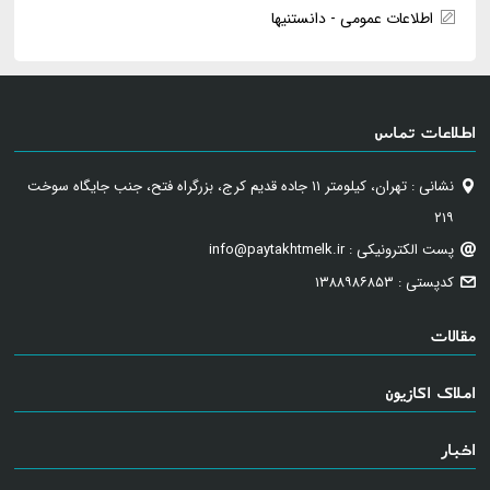
اطلاعات عمومی - دانستنیها
اطلاعات تماس
نشانی : تهران، کیلومتر ۱۱ جاده قدیم کرج، بزرگراه فتح، جنب جایگاه سوخت
۲۱۹
پست الکترونیکی : info@paytakhtmelk.ir
کدپستی : ۱۳۸۸۹۸۶۸۵۳
مقالات
املاک اکازیون
اخبار