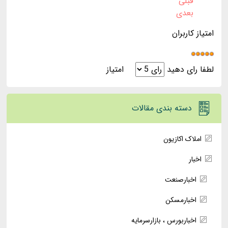
قبلی
بعدی
امتیاز کاربران
لطفا رای دهید
دسته بندی مقالات
املاک اکازیون
اخبار
اخبارصنعت
اخبارمسکن
اخباربورس ، بازارسرمایه