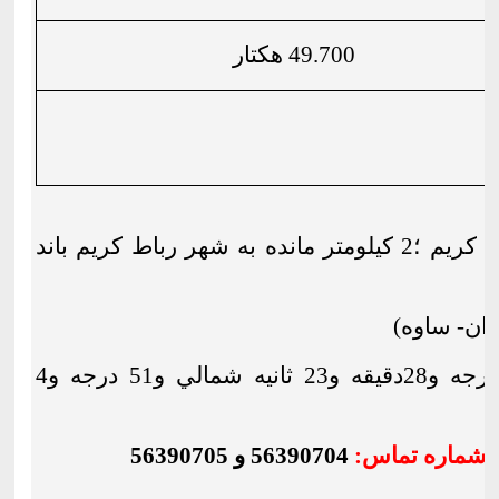
49.700 هكتار
محور تهران- رباط كريم ؛2 كيلومتر مانده به شهر رباط كريم باند
35درجه و28دقيقه و23 ثانيه شمالي و51 درجه و4
شماره تماس:
56390704 و 56390705