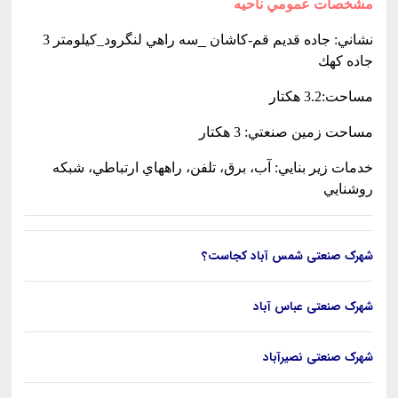
مشخصات عمومي ناحيه
نشاني: جاده قديم قم-كاشان
_
سه راهي لنگرود_كيلومتر 3
جاده كهك
مساحت:3.2 هكتار
مساحت زمين صنعتي: 3 هكتار
خدمات زير بنايي: آب، برق، تلفن، راههاي ارتباطي، شبكه
روشنايي
شهرک صنعتی شمس آباد کجاست؟
شهرک صنعتی عباس آباد
شهرک صنعتی نصيرآباد