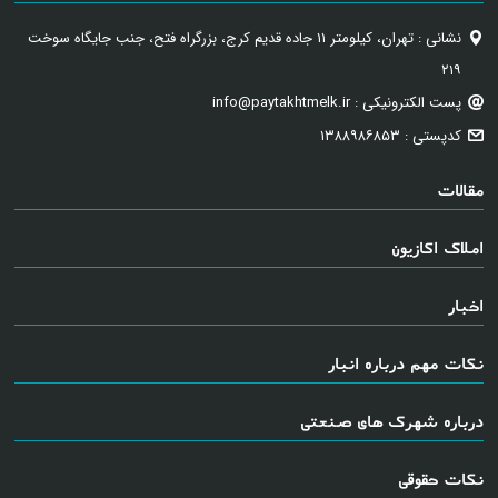
نشانی : تهران، کیلومتر ۱۱ جاده قدیم کرج، بزرگراه فتح، جنب جایگاه سوخت
۲۱۹
پست الکترونیکی : info@paytakhtmelk.ir
کدپستی : ۱۳۸۸۹۸۶۸۵۳
مقالات
املاک اکازیون
اخبار
نکات مهم درباره انبار
درباره شهرک های صنعتی
نکات حقوقی