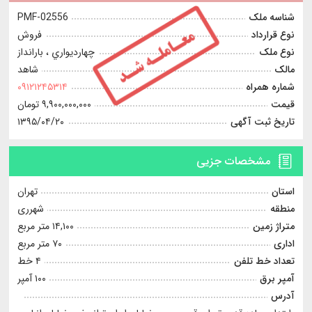
شناسه ملک
PMF-02556
نوع قرارداد
فروش
نوع ملک
چهارديواري ، بارانداز
مالک
شاهد
شماره همراه
۰۹۱۲۱۲۴۵۳۱۴
قیمت
۹,۹۰۰,۰۰۰,۰۰۰ تومان
تاریخ ثبت آگهی
۱۳۹۵/۰۴/۲۰
مشخصات جزیی
استان
تهران
منطقه
شهرری
متراژ زمین
۱۴,۱۰۰ متر مربع
اداری
۷۰ متر مربع
تعداد خط تلفن
۴ خط
آمپر برق
۱۰۰ آمپر
آدرس