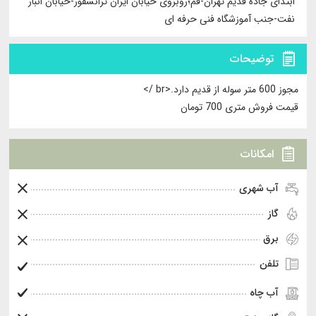
ابتدای جاده قدیم تهران-قم؛روبروی خیابان ایران ترانسفور-خیابان انبار
نفت-جنب آموزشگاه فنی حرفه ای
توضیحات
مجوز 600 متر سوله از قدیم دارد.<br />
قیمت فروش متری 700 تومان
امکانات
آب شهری
گاز
برق
تلفن
آب چاه