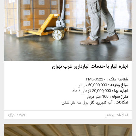
اجاره انبار با خدمات انبارداری غرب تهران
شناسه ملک :
PME-05227
مبلغ ودیعه :
50,000,000 تومان
اجاره بها :
20,000,000 تومان / ماه
متراژ سوله :
100 متر مربع
امکانات :
آب شهری, گاز, برق سه فاز, تلفن
اطلاعات بیشتر
۲۳۸۹