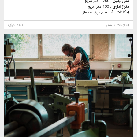
متراژ زمین :
1,200 متر مربع
متراژ اداری :
100 متر مربع
امکانات :
آب چاه, برق سه فاز
اطلاعات بیشتر
۲۱۰۱