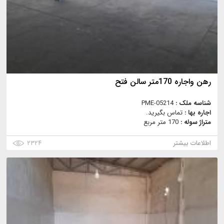
رهن واجاره 170متر سالن فتح
شناسه ملک :
PME-05214
اجاره بها :
تماس بگیرید.
متراژ سوله :
170 متر مربع
اطلاعات بیشتر
۲۳۲۴