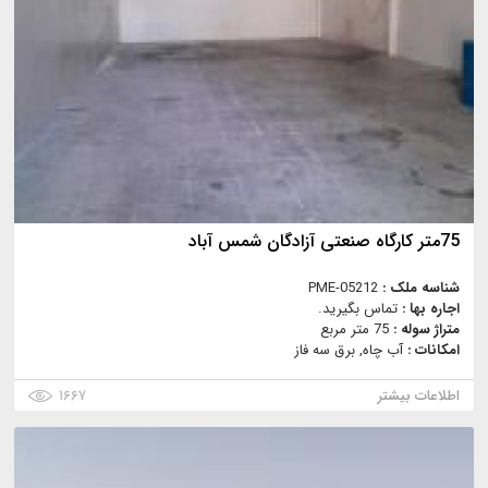
75متر کارگاه صنعتی آزادگان شمس آباد
شناسه ملک :
PME-05212
اجاره بها :
تماس بگیرید.
متراژ سوله :
75 متر مربع
امکانات :
آب چاه, برق سه فاز
اطلاعات بیشتر
۱۶۶۷