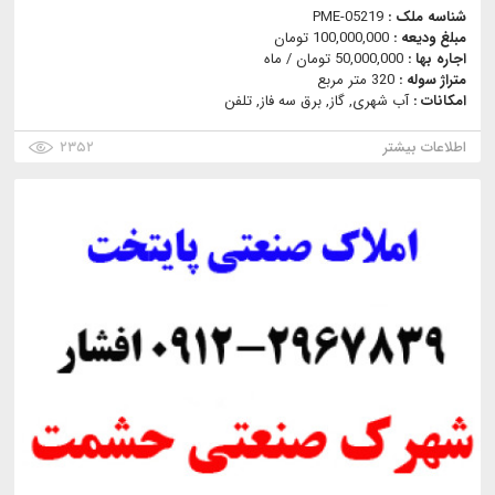
شناسه ملک :
PME-05219
مبلغ ودیعه :
100,000,000 تومان
اجاره بها :
50,000,000 تومان / ماه
متراژ سوله :
320 متر مربع
امکانات :
آب شهری, گاز, برق سه فاز, تلفن
اطلاعات بیشتر
۲۳۵۲