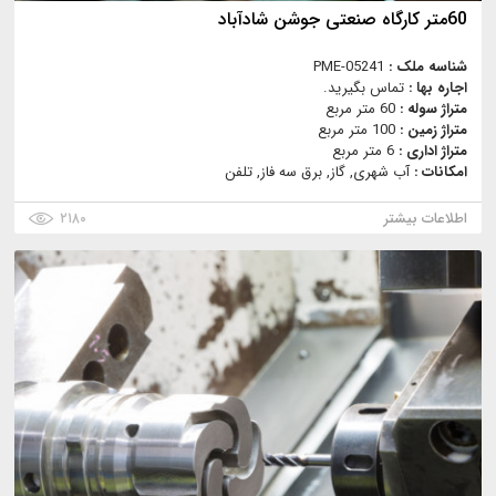
60متر کارگاه صنعتی جوشن شادآباد
شناسه ملک :
PME-05241
اجاره بها :
تماس بگیرید.
متراژ سوله :
60 متر مربع
متراژ زمین :
100 متر مربع
متراژ اداری :
6 متر مربع
امکانات :
آب شهری, گاز, برق سه فاز, تلفن
اطلاعات بیشتر
۲۱۸۰