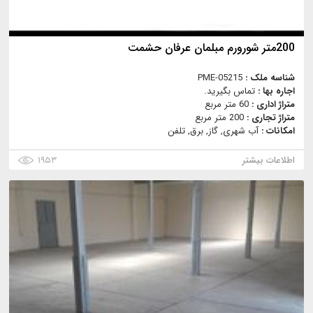
200متر شورورم مبلمان عرفان حشمت
شناسه ملک :
PME-05215
اجاره بها :
تماس بگیرید.
متراژ اداری :
60 متر مربع
متراژ تجاری :
200 متر مربع
امکانات :
آب شهری, گاز, برق, تلفن
اطلاعات بیشتر
۱۹۵۳