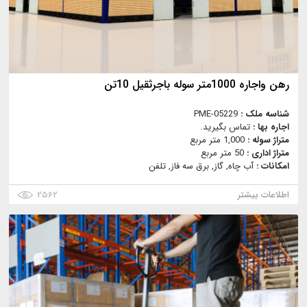
رهن واجاره 1000متر سوله باجرثقیل 10تن
شناسه ملک :
PME-05229
اجاره بها :
تماس بگیرید.
متراژ سوله :
1,000 متر مربع
متراژ اداری :
50 متر مربع
امکانات :
آب چاه, گاز, برق سه فاز, تلفن
اطلاعات بیشتر
۲۵۶۲