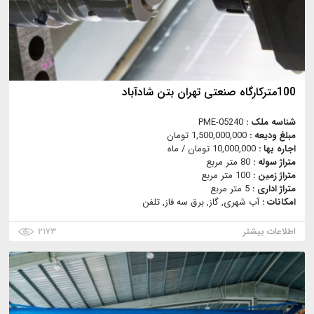
100مترکارگاه صنعتی تهران بتن شادآباد
شناسه ملک :
PME-05240
مبلغ ودیعه :
1,500,000,000 تومان
اجاره بها :
10,000,000 تومان / ماه
متراژ سوله :
80 متر مربع
متراژ زمین :
100 متر مربع
متراژ اداری :
5 متر مربع
امکانات :
آب شهری, گاز, برق سه فاز, تلفن
اطلاعات بیشتر
۲۱۷۳