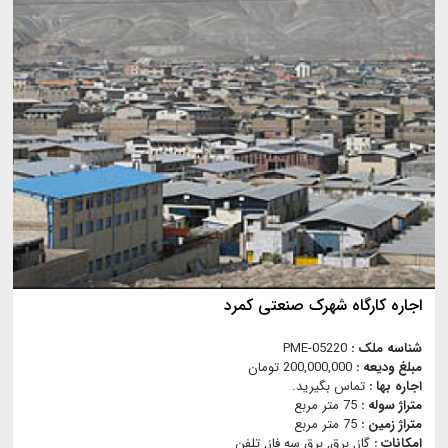
اجاره کارگاه شهرک صنعتی کمرد
شناسه ملک :
PME-05220
مبلغ ودیعه :
200,000,000 تومان
اجاره بها :
تماس بگیرید.
متراژ سوله :
75 متر مربع
متراژ زمین :
75 متر مربع
امکانات :
گاز, برق, برق سه فاز, تلفن