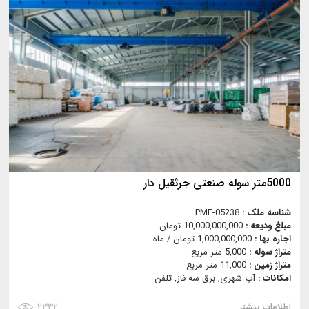
5000متر سوله صنعتی جرثقیل دار
شناسه ملک :
PME-05238
مبلغ ودیعه :
10,000,000,000 تومان
اجاره بها :
1,000,000,000 تومان / ماه
متراژ سوله :
5,000 متر مربع
متراژ زمین :
11,000 متر مربع
امکانات :
آب شهری, برق سه فاز, تلفن
اطلاعات بیشتر
۲۳۳۲