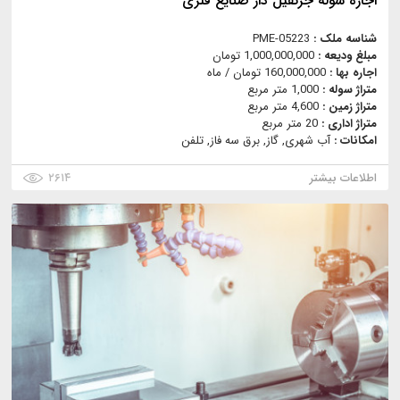
اجاره سوله جرثقیل دار صنایع فلزی
شناسه ملک :
PME-05223
مبلغ ودیعه :
1,000,000,000 تومان
اجاره بها :
160,000,000 تومان / ماه
متراژ سوله :
1,000 متر مربع
متراژ زمین :
4,600 متر مربع
متراژ اداری :
20 متر مربع
امکانات :
آب شهری, گاز, برق سه فاز, تلفن
اطلاعات بیشتر
۲۶۱۴