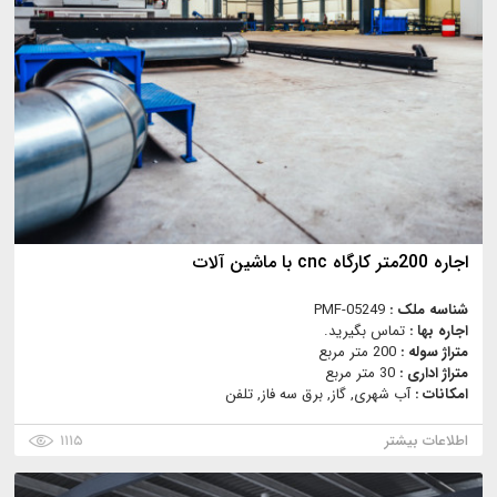
اجاره 200متر کارگاه cnc با ماشین آلات
شناسه ملک :
PMF-05249
اجاره بها :
تماس بگیرید.
متراژ سوله :
200 متر مربع
متراژ اداری :
30 متر مربع
امکانات :
آب شهری, گاز, برق سه فاز, تلفن
اطلاعات بیشتر
۱۱۱۵