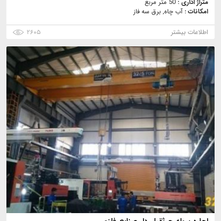
متراژ اداری :
50 متر مربع
امکانات :
آب چاه, برق سه فاز
اطلاعات بیشتر
۲۶۰۵