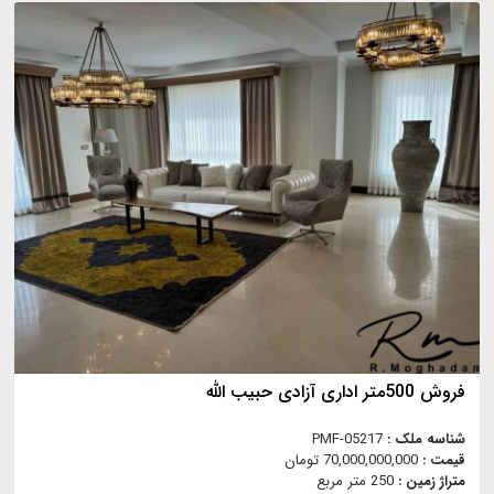
فروش 500متر اداری آزادی حبیب الله
شناسه ملک :
PMF-05217
قیمت :
70,000,000,000 تومان
متراژ زمین :
250 متر مربع