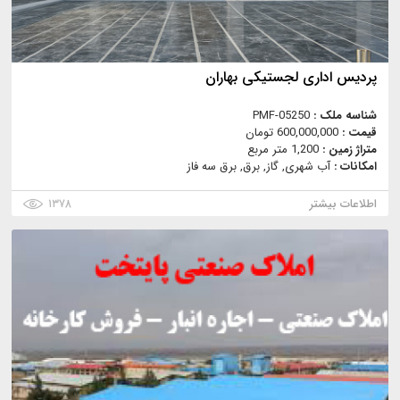
پردیس اداری لجستیکی بهاران
شناسه ملک :
PMF-05250
قیمت :
600,000,000 تومان
متراژ زمین :
1,200 متر مربع
امکانات :
آب شهری, گاز, برق, برق سه فاز
اطلاعات بیشتر
۱۳۷۸