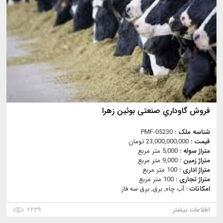
فروش گاوداري صنعتی بوئین زهرا
شناسه ملک :
PMF-05230
قیمت :
23,000,000,000 تومان
متراژ سوله :
5,000 متر مربع
متراژ زمین :
9,000 متر مربع
متراژ اداری :
100 متر مربع
متراژ تجاری :
100 متر مربع
امکانات :
آب چاه, برق, برق سه فاز
اطلاعات بیشتر
۲۲۳۹