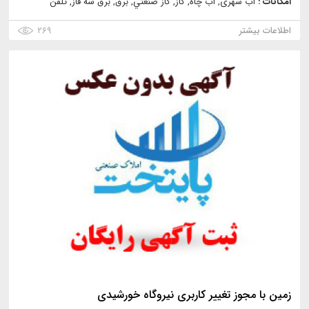
امکانات :
آب شهری, آب چاه, گاز, گاز صنعتي, برق, برق سه فاز, تلفن
اطلاعات بیشتر
۲۶۹
زمین با مجوز تغییر کاربری نیروگاه خورشیدی