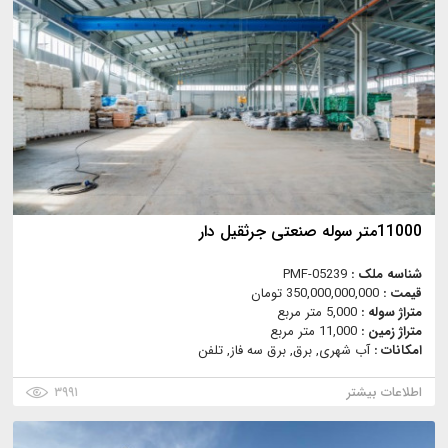
11000متر سوله صنعتی جرثقیل دار
شناسه ملک :
PMF-05239
قیمت :
350,000,000,000 تومان
متراژ سوله :
5,000 متر مربع
متراژ زمین :
11,000 متر مربع
امکانات :
آب شهری, برق, برق سه فاز, تلفن
اطلاعات بیشتر
۳۹۹۱