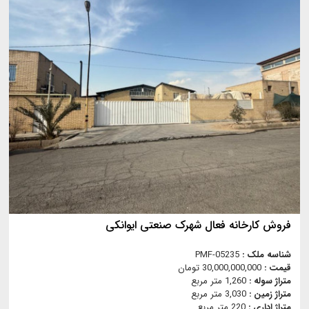
فروش کارخانه فعال شهرک صنعتی ایوانکی
شناسه ملک :
PMF-05235
قیمت :
30,000,000,000 تومان
متراژ سوله :
1,260 متر مربع
متراژ زمین :
3,030 متر مربع
متراژ اداری :
220 متر مربع