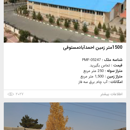
1500متر زمین احمدآبادمستوفی
شناسه ملک :
PMF-05247
قیمت :
تماس بگیرید.
متراژ سوله :
250 متر مربع
متراژ زمین :
1,500 متر مربع
امکانات :
آب چاه, برق سه فاز
اطلاعات بیشتر
۲۰۲۷