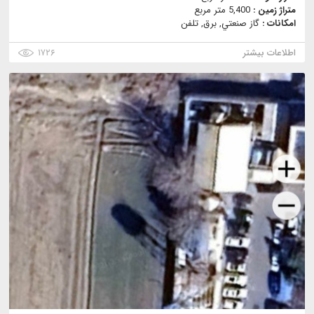
متراژ زمین :
5,400 متر مربع
امکانات :
گاز صنعتي, برق, تلفن
اطلاعات بیشتر
۱۷۲۶