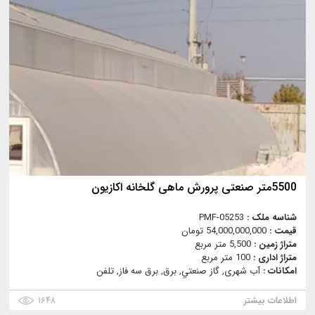
5500متر صنعتی پرورش ماهی گلخانه اکازیون
شناسه ملک :
PMF-05253
قیمت :
54,000,000,000 تومان
متراژ زمین :
5,500 متر مربع
متراژ اداری :
100 متر مربع
امکانات :
آب شهری, گاز صنعتي, برق, برق سه فاز, تلفن
اطلاعات بیشتر
۱۶۴۸