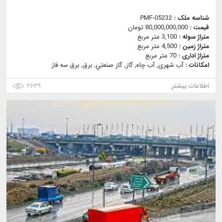
شناسه ملک :
PMF-05232
قیمت :
80,000,000,000 تومان
متراژ سوله :
3,100 متر مربع
متراژ زمین :
4,500 متر مربع
متراژ اداری :
70 متر مربع
امکانات :
آب شهری, آب چاه, گاز, گاز صنعتي, برق, برق سه فاز
اطلاعات بیشتر
۲۶۳۹