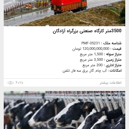
3500متر کارگاه صنعتی بزرگراه آزادگان
شناسه ملک :
PMF-05231
قیمت :
120,000,000,000 تومان
متراژ سوله :
1,500 متر مربع
متراژ زمین :
3,500 متر مربع
متراژ اداری :
200 متر مربع
امکانات :
آب چاه, گاز, برق سه فاز, تلفن
اطلاعات بیشتر
۴۰۷۸