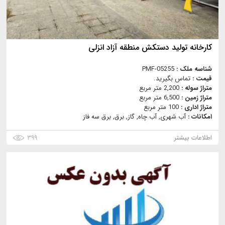
کارخانه تولید دستکش منطقه آزاد انزلی
شناسه ملک :
PMF-05255
قیمت :
تماس بگیرید.
متراژ سوله :
2,200 متر مربع
متراژ زمین :
6,500 متر مربع
متراژ اداری :
100 متر مربع
امکانات :
آب شهری, آب چاه, گاز, برق, برق سه فاز
اطلاعات بیشتر
۳۹۹