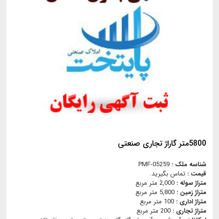
5800متر گاراژ تجاری صنعتی
شناسه ملک :
PMF-05259
قیمت :
تماس بگیرید.
متراژ سوله :
2,000 متر مربع
متراژ زمین :
5,800 متر مربع
متراژ اداری :
100 متر مربع
متراژ تجاری :
200 متر مربع