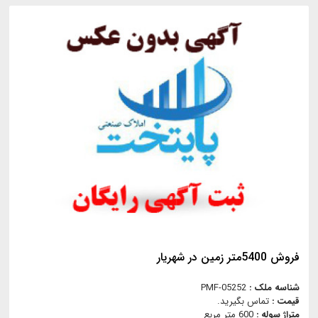
فروش 5400متر زمین در شهریار
شناسه ملک :
PMF-05252
قیمت :
تماس بگیرید.
متراژ سوله :
600 متر مربع