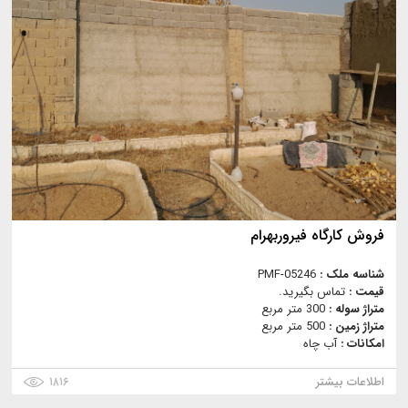
فروش کارگاه فیروربهرام
شناسه ملک :
PMF-05246
قیمت :
تماس بگیرید.
متراژ سوله :
300 متر مربع
متراژ زمین :
500 متر مربع
امکانات :
آب چاه
اطلاعات بیشتر
۱۸۱۶