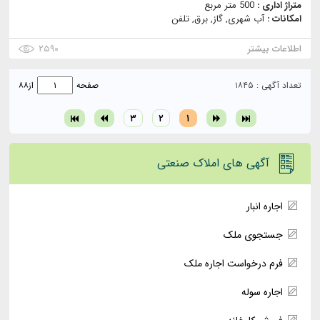
متراژ اداری :
500 متر مربع
امکانات :
آب شهری, گاز, برق, تلفن
اطلاعات بیشتر
۲۵۹۰
تعداد آگهی : ۱۸۴۵
صفحه
از
۸۸
۳
۲
۱
آگهی های املاک صنعتی
اجاره انبار
جستجوی ملک
فرم درخواست اجاره ملک
اجاره سوله