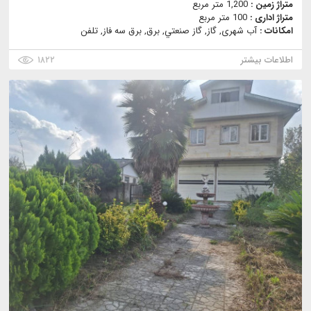
متراژ زمین :
1,200 متر مربع
متراژ اداری :
100 متر مربع
امکانات :
آب شهری, گاز, گاز صنعتي, برق, برق سه فاز, تلفن
اطلاعات بیشتر
۱۸۲۲