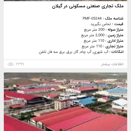
ملک تجاری صنعتی مسکونی در گیلان
شناسه ملک :
PMF-05244
قیمت :
تماس بگیرید.
متراژ سوله :
200 متر مربع
متراژ زمین :
2,000 متر مربع
متراژ اداری :
110 متر مربع
متراژ تجاری :
110 متر مربع
امکانات :
آب شهری, آب چاه, گاز, برق, برق سه فاز, تلفن
اطلاعات بیشتر
۲۳۹۹