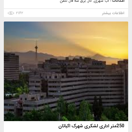
امکانات :
آب شهری, گاز, برق سه فاز, تلفن
اطلاعات بیشتر
۲۱۴۲
250متر اداری لشکری شهرک اکباتان