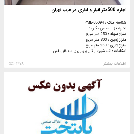
اجاره 500متر انبار و اداری در غرب تهران
شناسه ملک :
PME-05094
اجاره بها :
تماس بگیرید.
متراژ سوله :
250 متر مربع
متراژ زمین :
800 متر مربع
متراژ اداری :
250 متر مربع
امکانات :
آب شهری, گاز, برق, برق سه فاز, تلفن
اطلاعات بیشتر
۱۴۷۸