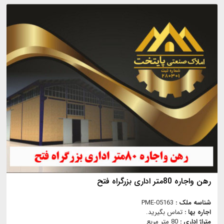
رهن واجاره 80متر اداری بزرگراه فتح
شناسه ملک :
PME-05163
اجاره بها :
تماس بگیرید.
متراژ اداری :
80 متر مربع