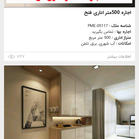
اجاره 500متر اداری فتح
شناسه ملک :
PME-05117
اجاره بها :
تماس بگیرید.
متراژ اداری :
500 متر مربع
امکانات :
آب شهری, برق, تلفن
اطلاعات بیشتر
۱۲۲۷