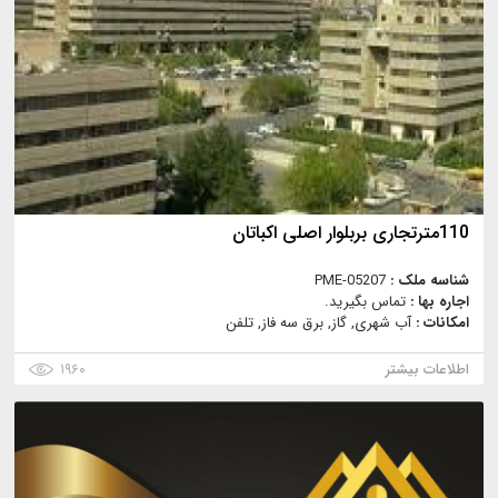
110مترتجاری بربلوار اصلی اکباتان
شناسه ملک :
PME-05207
اجاره بها :
تماس بگیرید.
امکانات :
آب شهری, گاز, برق سه فاز, تلفن
اطلاعات بیشتر
۱۹۶۰