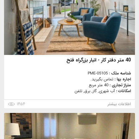
40 متر دفتر کار - انبار بزرگراه فتح
شناسه ملک :
PME-05105
اجاره بها :
تماس بگیرید.
متراژ تجاری :
40 متر مربع
امکانات :
آب شهری, گاز, برق, تلفن
اطلاعات بیشتر
۱۴۵۴