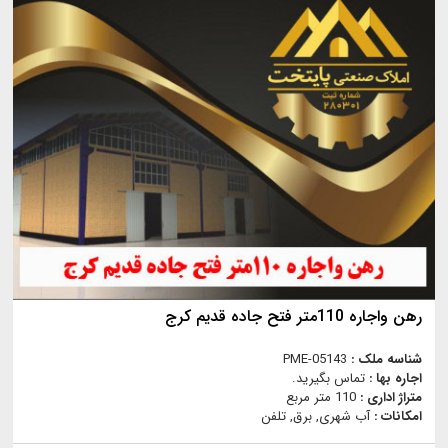
رهن واجاره 110متر فتح جاده قدیم کرج
شناسه ملک :
PME-05143
اجاره بها :
تماس بگیرید.
متراژ اداری :
110 متر مربع
امکانات :
آب شهری, برق, تلفن