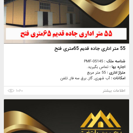
55 متر اداری جاده قدیم 65متری فتح
شناسه ملک :
PMF-05145
اجاره بها :
تماس بگیرید.
متراژ اداری :
55 متر مربع
امکانات :
آب شهری, گاز, برق سه فاز, تلفن
اطلاعات بیشتر
۱۰۶۰