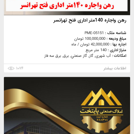
رهن واجاره 140متر اداری فتح تهرانسر
شناسه ملک :
PME-05151
مبلغ ودیعه :
100,000,000 تومان
اجاره بها :
42,000,000 تومان / ماه
متراژ اداری :
140 متر مربع
امکانات :
آب شهری, گاز, گاز صنعتي, برق, برق سه فاز
اطلاعات بیشتر
۱۰۷۴