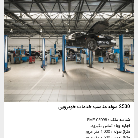
2500 سوله مناسب خدمات خودرویی
شناسه ملک :
PME-05098
اجاره بها :
تماس بگیرید.
متراژ سوله :
1,000 متر مربع
متراژ زمین :
2,500 متر مربع