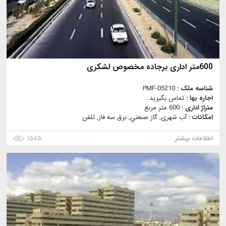
600متر اداری برجاده مخصوص لشکری
شناسه ملک :
PMF-05210
اجاره بها :
تماس بگیرید.
متراژ اداری :
600 متر مربع
امکانات :
آب شهری, گاز صنعتي, برق سه فاز, تلفن
اطلاعات بیشتر
۱۵۸۵