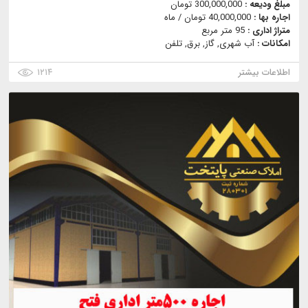
مبلغ ودیعه :
300,000,000 تومان
اجاره بها :
40,000,000 تومان / ماه
متراژ اداری :
95 متر مربع
امکانات :
آب شهری, گاز, برق, تلفن
اطلاعات بیشتر
۱۲۱۴