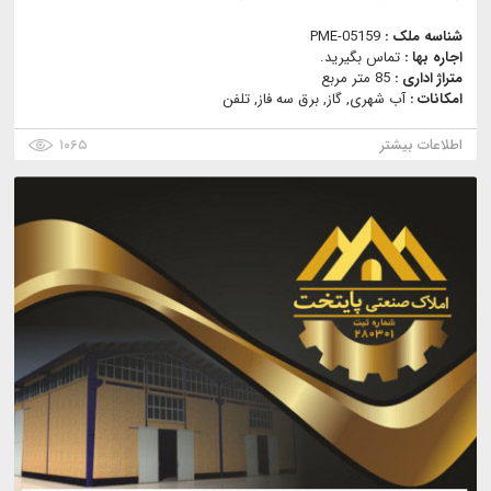
شناسه ملک :
PME-05159
اجاره بها :
تماس بگیرید.
متراژ اداری :
85 متر مربع
امکانات :
آب شهری, گاز, برق سه فاز, تلفن
اطلاعات بیشتر
۱۰۶۵