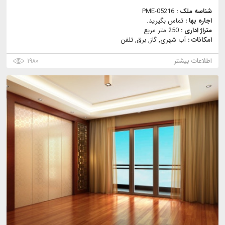
شناسه ملک :
PME-05216
اجاره بها :
تماس بگیرید.
متراژ اداری :
250 متر مربع
امکانات :
آب شهری, گاز, برق, تلفن
اطلاعات بیشتر
۱۹۸۰