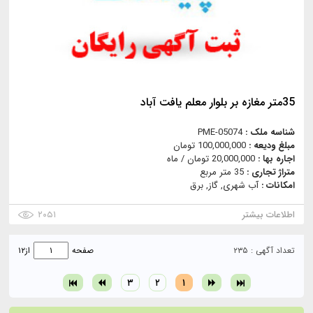
35متر مغازه بر بلوار معلم یافت آباد
شناسه ملک :
PME-05074
مبلغ ودیعه :
100,000,000 تومان
اجاره بها :
20,000,000 تومان / ماه
متراژ تجاری :
35 متر مربع
امکانات :
آب شهری, گاز, برق
اطلاعات بیشتر
۲۰۵۱
تعداد آگهی : ۲۳۵
صفحه
از
۱۲
۳
۲
۱