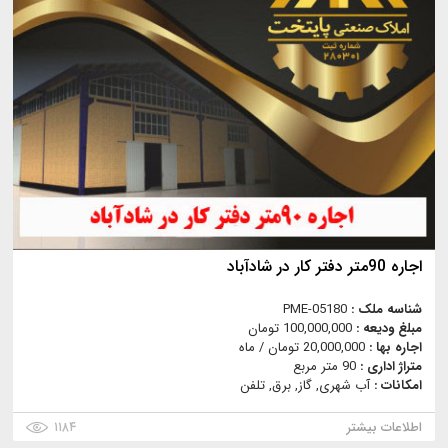
اجاره 90متر دفتر کار در شادآباد
شناسه ملک :
PME-05180
مبلغ ودیعه :
100,000,000 تومان
اجاره بها :
20,000,000 تومان / ماه
متراژ اداری :
90 متر مربع
امکانات :
آب شهری, گاز, برق, تلفن
اطلاعات بیشتر
۱۱۸۴