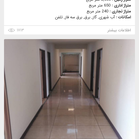
متراژ اداری :
650 متر مربع
متراژ تجاری :
240 متر مربع
امکانات :
آب شهری, گاز, برق, برق سه فاز, تلفن
اطلاعات بیشتر
۱۷۱۳