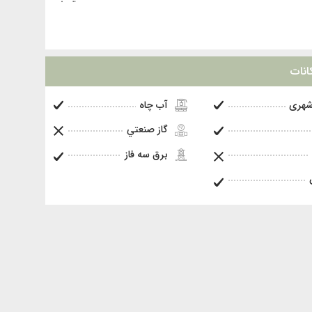
انات
شهری
آب چاه
گاز صنعتي
برق سه فاز