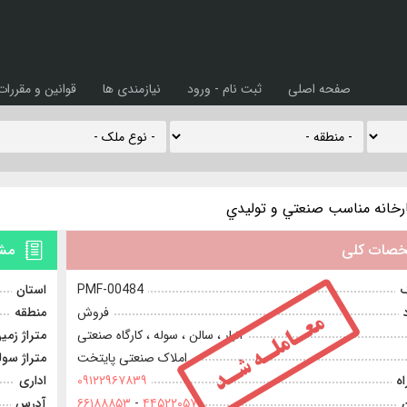
صفحه اصلی
ثبت نام - ورود
نیازمندی ها
قوانین و مقررات
خانه مناسب صنعتي و توليدي
صات کلی
مشخ
ک
PMF-00484
استان
فروش
منطقه
انبار ، سالن ، سوله ، کارگاه صنعتی
متراژ زمی
املاک صنعتی پایتخت
متراژ سول
ه
۰۹۱۲۲۹۶۷۸۳۹
اداری
۴۴۵۲۲۰۵۷
-
۶۶۱۸۸۸۵۳
آدرس