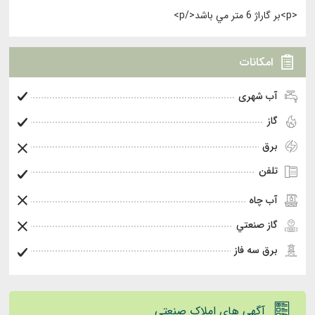
<p>بر گاراژ 6 متر مي باشد</p>
امکانات
آب شهری
گاز
برق
تلفن
آب چاه
گاز صنعتي
برق سه فاز
آگهی های املاک صنعتی