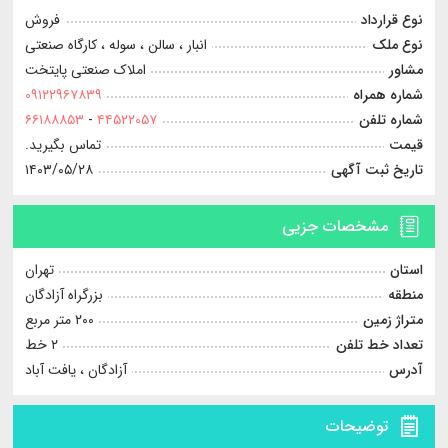
نوع قرارداد
فروش
نوع ملک
انبار ، سالن ، سوله ، کارگاه صنعتی
مشاور
املاک صنعتی پایتخت
شماره همراه
۰۹۱۲۲۹۶۷۸۳۹
شماره تلفن
۴۴۵۲۲۰۵۷
-
۶۶۱۸۸۸۵۳
قیمت
تماس بگیرید.
تاریخ ثبت آگهی
۱۴۰۳/۰۵/۲۸
مشخصات جزیی
استان
تهران
منطقه
بزرگراه آزادگان
متراژ زمین
۲۰۰ متر مربع
تعداد خط تلفن
۲ خط
آدرس
آزادگان ، يافت آباد
توضیحات