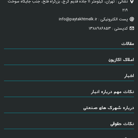
نشانی : تهران، کیلومتر ۱۱ جاده قدیم کرج، بزرگراه فتح، جنب جایگاه سوخت
۲۱۹
پست الکترونیکی : info@paytakhtmelk.ir
کدپستی : ۱۳۸۸۹۸۶۸۵۳
مقالات
املاک اکازیون
اخبار
نکات مهم درباره انبار
درباره شهرک های صنعتی
نکات حقوقی