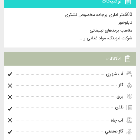
توضیحات
600متر اداری برجاده مخصوص لشکری
تابلوخور
مناسب برندهای تبلیغاتی
شرکت ليزينگ، مواد غذایی و ...
امکانات
آب شهری
گاز
برق
تلفن
آب چاه
گاز صنعتي