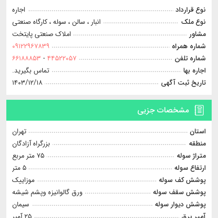
نوع قرارداد
اجاره
نوع ملک
انبار ، سالن ، سوله ، کارگاه صنعتی
مشاور
املاک صنعتی پایتخت
شماره همراه
۰۹۱۲۲۹۶۷۸۳۹
شماره تلفن
۴۴۵۲۲۰۵۷
-
۶۶۱۸۸۸۵۳
اجاره بها
تماس بگیرید.
تاریخ ثبت آگهی
۱۴۰۳/۱۲/۱۸
مشخصات جزیی
استان
تهران
منطقه
بزرگراه آزادگان
متراژ سوله
۷۵ متر مربع
ارتفاع سوله
۵ متر
پوشش کف سوله
موزاییک
پوشش سقف سوله
ورق گالوانیزه وپشم شیشه
پوشش دیوار سوله
سيمان
آمپر برق
۲۵ آمپر