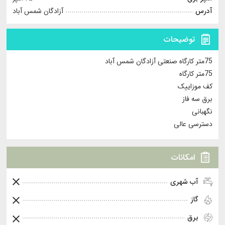
آدرس
آزادگان شمس آباد
توضیحات
75متر کارگاه صنعتی آزادگان شمس آباد
75متر کارگاه
کف موزاییک
برق سه فاز
نگهبانی
دسترسی عالی
امکانات
آب شهری
گاز
برق