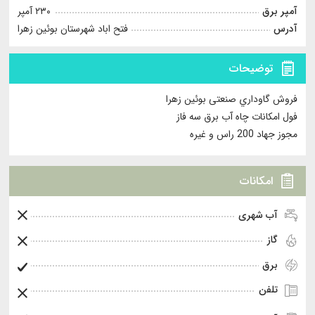
آمپر برق
۲۳۰ آمپر
آدرس
فتح اباد شهرستان بوئین زهرا
توضیحات
فروش گاوداري صنعتی بوئین زهرا
فول امکانات چاه آب برق سه فاز
مجوز جهاد 200 راس و غیره
امکانات
آب شهری
گاز
برق
تلفن