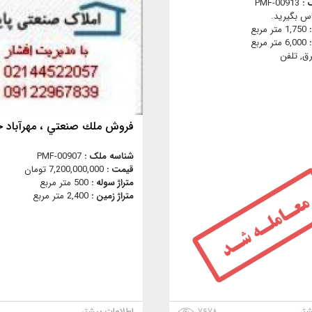
 :
PMF-00913
س بگیرید.
:
1,750 متر مربع
:
6,000 متر مربع
رق, تلفن
فروش ملك صنعتي ، مهرآباد ج
شناسه ملک :
PMF-00907
قیمت :
7,200,000,000 تومان
متراژ سوله :
500 متر مربع
متراژ زمین :
2,400 متر مربع
شتر
۷۶۷۸
اطلاعات بیشتر
۸