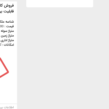
فروش کار
قابلیت ب
شناسه ملک
قیمت :
,000
متراژ سوله 
متراژ زمین 
متراژ اداری 
امکانات :
آ
اطلاعات بی