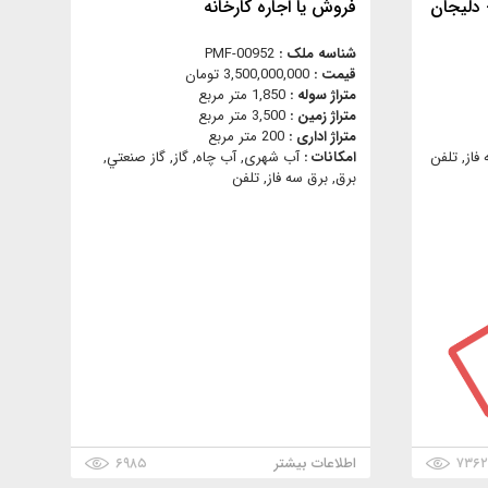
 دليجان
فروش یا اجاره کارخانه
شناسه ملک :
PMF-00952
قیمت :
3,500,000,000 تومان
متراژ سوله :
1,850 متر مربع
متراژ زمین :
3,500 متر مربع
متراژ اداری :
200 متر مربع
فاز, تلفن
امکانات :
آب شهری, آب چاه, گاز, گاز صنعتي,
برق, برق سه فاز, تلفن
۷۳۶
اطلاعات بیشتر
۶۹۸۵