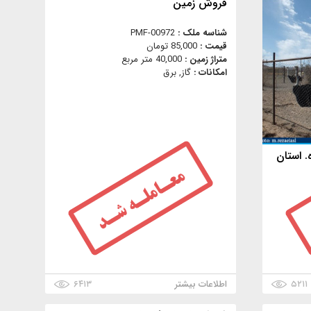
فروش زمین
شناسه ملک :
PMF-00972
قیمت :
85,000 تومان
متراژ زمین :
40,000 متر مربع
امکانات :
گاز, برق
. استان
۵۲۱۱
اطلاعات بیشتر
۶۴۱۳