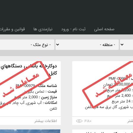
صفحه اصلی
ثبت نام - ورود
نیازمندی ها
قوانین و مقررات
دوكارخانه باتمامي دستگاههاي ت
كابل
 :
PMF-00980
3,200,000 تومان
شناسه ملک :
PMF-00979
:
2,200 متر مربع
قیمت :
تماس بگیرید.
:
2,400 متر مربع
متراژ زمین :
2,000 متر مربع
:
24 متر مربع
امکانات :
آب شهری, آب چاه, گاز, برق 
ب شهری, گاز, برق سه فاز, تلفن
تلفن
شتر
۶۱۸۰
اطلاعات بیشتر