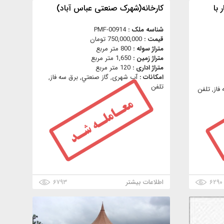
با
کارخانه(شهرک صنعتی عباس آباد)
شناسه ملک :
PMF-00914
قیمت :
750,000,000 تومان
متراژ سوله :
800 متر مربع
متراژ زمین :
1,650 متر مربع
متراژ اداری :
120 متر مربع
امکانات :
آب شهری, گاز صنعتي, برق سه فاز,
تلفن
فاز, تلفن
۶۲۹۰
اطلاعات بیشتر
۶۷۹۳