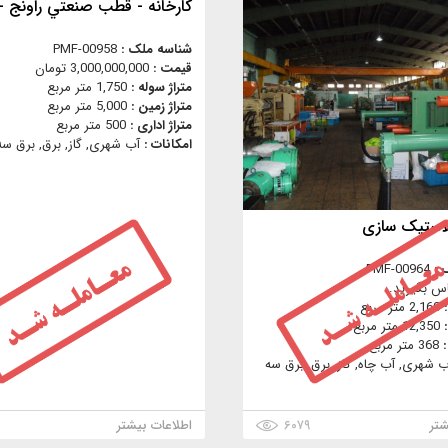
كارخانه - قطب صنعتي راونج -
شناسه ملک :
PMF-00958
قیمت :
3,000,000,000 تومان
متراژ سوله :
1,750 متر مربع
متراژ زمین :
5,000 متر مربع
متراژ اداری :
500 متر مربع
امکانات :
آب شهری, گاز, برق, برق سه 
پلاستیک سازی
 :
PMF-00964
س بگیرید.
:
2,160 متر مربع
:
12,350 متر مربع
:
368 متر مربع
ب شهری, آب چاه, گاز, برق, برق سه
شتر
۶۰۷۹
اطلاعات بیشتر
۲