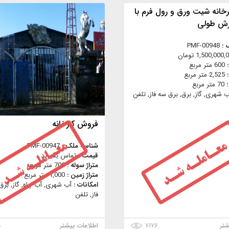
خانه شیت ورق و رول فرم با
رش طولی
 :
PMF-00948
1,500,000 تومان
:
600 متر مربع
:
2,525 متر مربع
:
70 متر مربع
ب شهری, گاز, برق, برق سه فاز, تلفن
فروش کارخانه
شناسه ملک :
PMF-00947
قیمت :
تماس بگیرید.
متراژ سوله :
700 متر مربع
متراژ زمین :
1,000 متر مربع
امکانات :
آب شهری, آب چاه, گاز, برق
فاز, تلفن
شتر
۷۱۷۶
اطلاعات بیشتر
۰