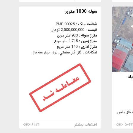
سوله 1000 متری
شناسه ملک :
PMF-00925
قیمت :
2,500,000,000 تومان
متراژ سوله :
930 متر مربع
متراژ زمین :
1,715 متر مربع
متراژ اداری :
140 متر مربع
امکانات :
گاز, گاز صنعتي, برق, برق سه فاز
اد
فاز, تلفن
۵۰۴
اطلاعات بیشتر
۶۲۳۱