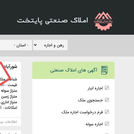
املاک صنعتی پایتخت
شورآباد
آگهی های املاک صنعتی
شناسه ملک
قیمت :
,000
اجاره انبار
متراژ سوله 
متراژ زمین 
جستجوی ملک
متراژ اداری 
امکانات :
آ
فرم درخواست اجاره ملک
اطلاعات بی
اجاره سوله