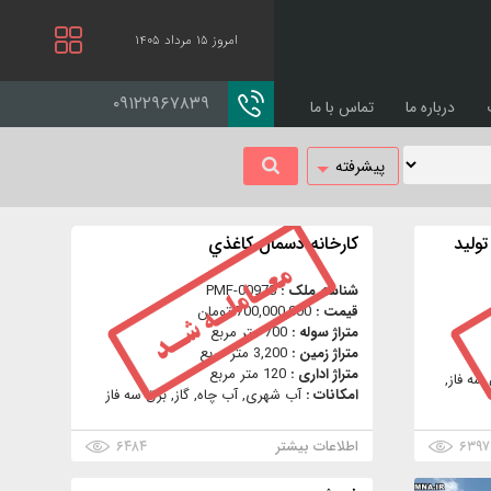
امروز ۱۵ مرداد ۱۴۰۵
۰۹۱۲۲۹۶۷۸۳۹
درباره ما
تماس با ما
پیشرفته
وليد
كارخانه دسمال كاغذي
شناسه ملک :
PMF-00978
قیمت :
700,000,000 تومان
متراژ سوله :
700 متر مربع
متراژ زمین :
3,200 متر مربع
متراژ اداری :
120 متر مربع
سه فاز,
امکانات :
آب شهری, آب چاه, گاز, برق سه فاز
۶۳۹۷
اطلاعات بیشتر
۶۴۸۴