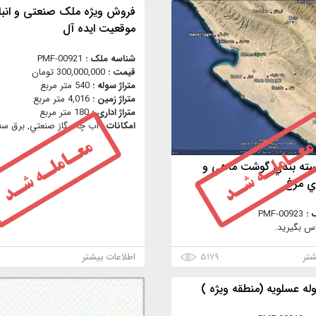
فروش ویژه ملک صنعتی و انبار 
موقعیت ایده آل
شناسه ملک :
PMF-00921
قیمت :
300,000,000 تومان
متراژ سوله :
540 متر مربع
متراژ زمین :
4,016 متر مربع
متراژ اداری :
180 متر مربع
امکانات :
آب چاه, گاز صنعتي, برق سه 
بسته بندي گوشت ماهي و
اي مرغ
 :
PMF-00923
س بگیرید.
شتر
۵۱۷۹
اطلاعات بیشتر
ه عسلویه (منطقه ویژه )