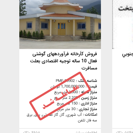
نوبي
فروش کاَرخانه فرآوردههای گوشتی
فعال 10 ساله توجیه اقتصادی بعلت
مسافرت
شناسه ملک :
PMF-00902
قیمت :
1,700,000,000 تومان
متراژ سوله :
1,600 متر مربع
متراژ زمین :
2,200 متر مربع
متراژ اداری :
150 متر مربع
متراژ تجاری :
30 متر مربع
امکانات :
آب شهری, گاز, گاز صنعتي, برق, برق
سه فاز, تلفن
۵۲۴
اطلاعات بیشتر
۴۹۵۶