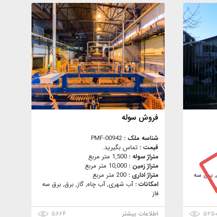
فروش سوله
شناسه ملک :
PMF-00942
قیمت :
تماس بگیرید.
متراژ سوله :
1,500 متر مربع
متراژ زمین :
10,000 متر مربع
, برق سه
متراژ اداری :
200 متر مربع
امکانات :
آب شهری, آب چاه, گاز, برق, برق سه
فاز
۵۲۵
اطلاعات بیشتر
۵۶۶۴