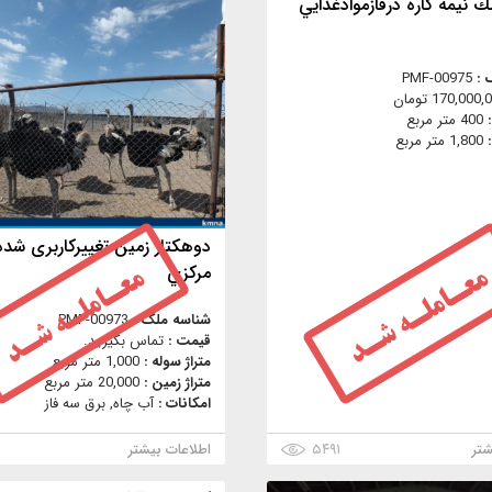
نيمه كاره درفازموادغذايي
 :
PMF-00975
170,000 تومان
:
400 متر مربع
:
1,800 متر مربع
دوهکتار زمین تغییرکاربری شده
مركزي
شناسه ملک :
PMF-00973
قیمت :
تماس بگیرید.
متراژ سوله :
1,000 متر مربع
متراژ زمین :
20,000 متر مربع
امکانات :
آب چاه, برق سه فاز
شتر
۵۴۹۱
اطلاعات بیشتر