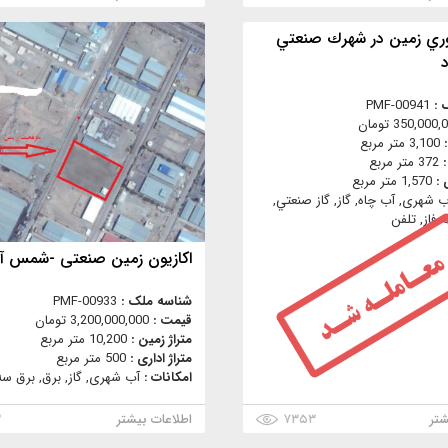
ري زمين در شهرك صنعتي
 :
PMF-00941
350,000 تومان
:
3,100 متر مربع
:
372 متر مربع
 :
1,570 متر مربع
ب شهری, آب چاه, گاز, گاز صنعتي,
 فاز, تلفن
اکازیون زمین صنعتی -شمس آب
شناسه ملک :
PMF-00933
قیمت :
3,200,000,000 تومان
متراژ زمین :
10,200 متر مربع
متراژ اداری :
500 متر مربع
امکانات :
آب شهری, گاز, برق, برق سه 
شتر
۷۳۵۳
اطلاعات بیشتر
۳