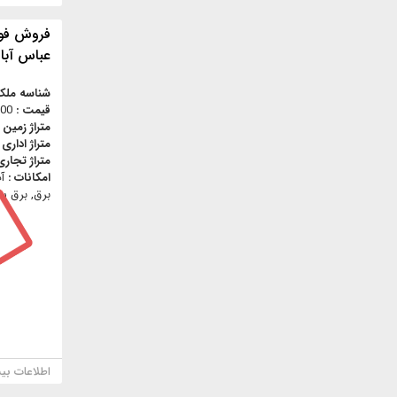
فروش فو
عباس آباد
شناسه ملک
قیمت :
,000
متراژ زمین 
متراژ اداری 
متراژ تجاری
امکانات :
آ
برق, برق سه
اطلاعات بی