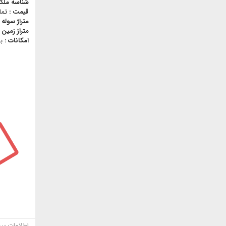
شناسه ملک
قیمت :
تما
متراژ سوله 
متراژ زمین 
امکانات :
ب
اطلاعات بی