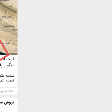
كارخانه 
ميگو و پ
شناسه ملک
قیمت :
تما
اطلاعات بی
فروش سول