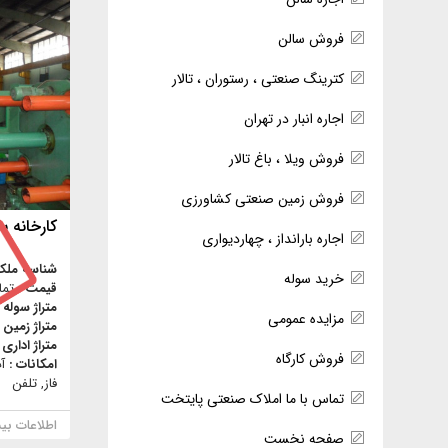
فروش سالن
کترینگ صنعتی ، رستوران ، تالار
اجاره انبار در تهران
فروش ویلا ، باغ تالار
فروش زمین صنعتی کشاورزی
کارخانه 
اجاره بارانداز ، چهاردیواری
شناسه ملک
خرید سوله
قیمت :
تما
متراژ سوله 
مزایده عمومی
متراژ زمین 
متراژ اداری 
فروش کارگاه
امکانات :
آ
فاز, تلفن
تماس با ما املاک صنعتی پایتخت
اطلاعات بی
صفحه نخست