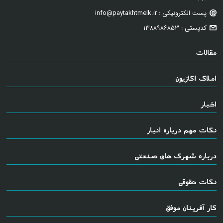
پست الکترونیکی : info@paytakhtmelk.ir
کدپستی : ۱۳۸۸۹۸۶۸۵۳
مقالات
املاک اکازیون
اخبار
نکات مهم درباره انبار
درباره شهرک های صنعتی
نکات حقوقی
کار آفرینان موفق