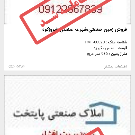
فروش زمين صنعتي،شهرك صنعتي فيروزكوه
شناسه ملک :
PMF-00820
قیمت :
تماس بگیرید.
متراژ زمین :
936 متر مربع
اطلاعات بیشتر
۵۲۸۴