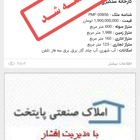
کارخانه سنگبري
شناسه ملک :
PMF-00856
قیمت :
1,900,000,000 تومان
متراژ سوله :
600 متر مربع
متراژ زمین :
1,988 متر مربع
متراژ اداری :
160 متر مربع
متراژ تجاری :
125 متر مربع
امکانات :
آب شهری, آب چاه, گاز, برق, برق سه فاز, تلفن
اطلاعات بیشتر
۶۵۰۲