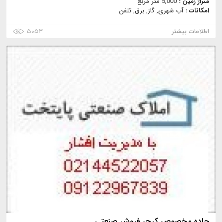
متراژ زمین :
5,000 متر مربع
امکانات :
آب شهری, گاز, برق, تلفن
اطلاعات بیشتر
۵۰۵۳
جاده مخصوص كرج، فروش صنعتي