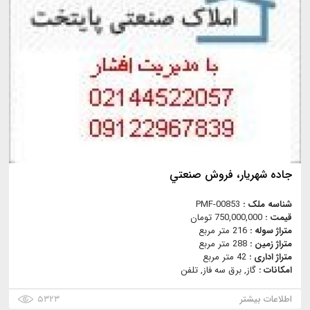
جاده شهريار، فروش صنعتي
شناسه ملک :
PMF-00853
قیمت :
750,000,000 تومان
متراژ سوله :
216 متر مربع
متراژ زمین :
288 متر مربع
متراژ اداری :
42 متر مربع
امکانات :
گاز, برق سه فاز, تلفن
اطلاعات بیشتر
۵۳۲۳