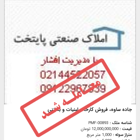
جاده ساوه، فروش كارخانه لبنيات و بستني
شناسه ملک :
PMF-00893
قیمت :
12,000,000,000 تومان
متراژ سوله :
1,000 متر مربع