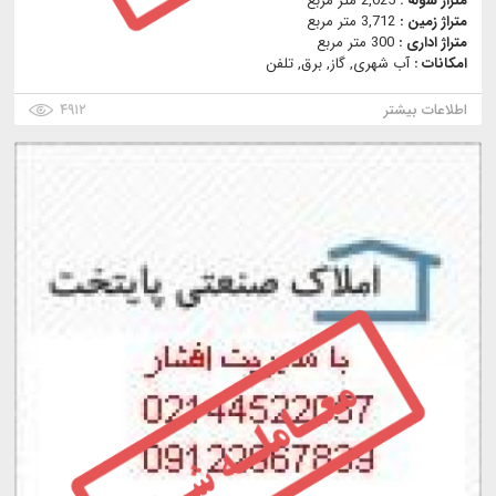
متراژ سوله :
2,025 متر مربع
متراژ زمین :
3,712 متر مربع
متراژ اداری :
300 متر مربع
امکانات :
آب شهری, گاز, برق, تلفن
اطلاعات بیشتر
۴۹۱۲