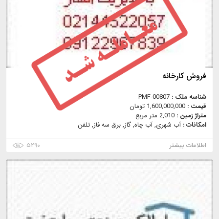
فروش كارخانه
شناسه ملک :
PMF-00807
قیمت :
1,600,000,000 تومان
متراژ زمین :
2,010 متر مربع
امکانات :
آب شهری, آب چاه, گاز, برق سه فاز, تلفن
اطلاعات بیشتر
۵۲۹۰