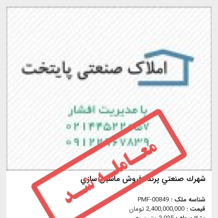
شهرك صنعتي پرند، فروش ماشين سازي
شناسه ملک :
PMF-00849
قیمت :
2,400,000,000 تومان