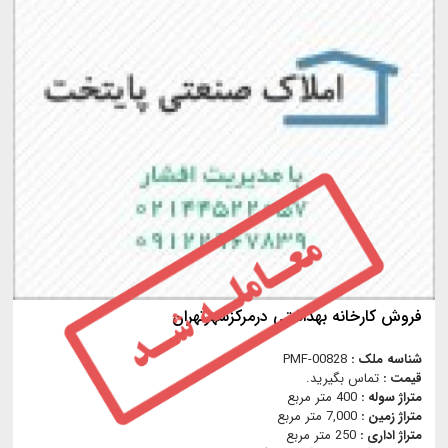
فروش كارخانه بهداشتي درمركزشهرتهران
شناسه ملک :
PMF-00828
قیمت :
تماس بگیرید.
متراژ سوله :
400 متر مربع
متراژ زمین :
7,000 متر مربع
متراژ اداری :
250 متر مربع