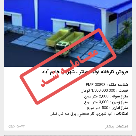
فروش كارخانه توليد فيلتر ، شهريار، خادم آباد
شناسه ملک :
PMF-00898
قیمت :
1,500,000,000 تومان
متراژ سوله :
2,000 متر مربع
متراژ زمین :
3,000 متر مربع
متراژ اداری :
500 متر مربع
امکانات :
آب شهری, گاز صنعتي, برق سه فاز, تلفن
اطلاعات بیشتر
۵۰۷۲