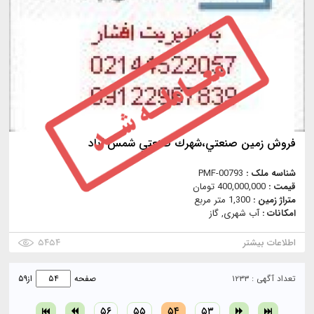
فروش زمين صنعتي،شهرك صنعتي شمس آباد
شناسه ملک :
PMF-00793
قیمت :
400,000,000 تومان
متراژ زمین :
1,300 متر مربع
امکانات :
آب شهری, گاز
اطلاعات بیشتر
۵۴۵۴
تعداد آگهی : ۱۲۳۳
صفحه
از
۵۹
۵۶
۵۵
۵۴
۵۳