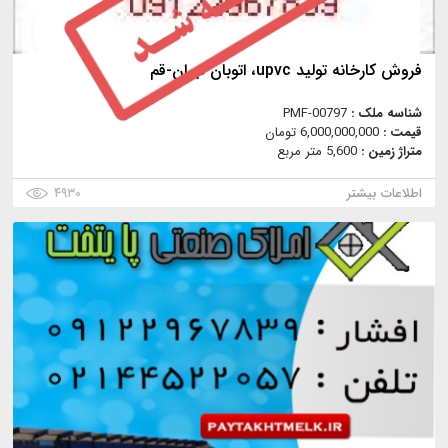
فروش كارخانه توليد upvc، اتوبان تهران-قم
شناسه ملک :
PMF-00797
قیمت :
6,000,000,000 تومان
متراژ زمین :
5,600 متر مربع
اطلاعات بیشتر
۴۹۳۰