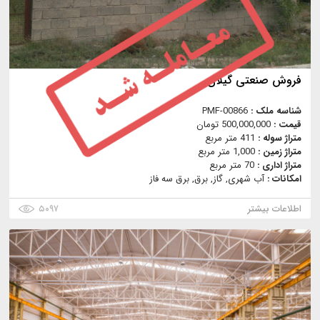
فروش صنعتی گيلان
شناسه ملک :
PMF-00866
قیمت :
500,000,000 تومان
متراژ سوله :
411 متر مربع
متراژ زمین :
1,000 متر مربع
متراژ اداری :
70 متر مربع
امکانات :
آب شهری, گاز, برق, برق سه فاز
اطلاعات بیشتر
۵۰۹۷