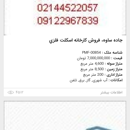
جاده ساوه، فروش كارخانه اسكلت فلزي
شناسه ملک :
PMF-00854
قیمت :
7,000,000,000 تومان
متراژ سوله :
4,600 متر مربع
متراژ زمین :
8,500 متر مربع
متراژ اداری :
200 متر مربع
امکانات :
آب شهری, گاز, برق, تلفن
اطلاعات بیشتر
۴۵۱۲