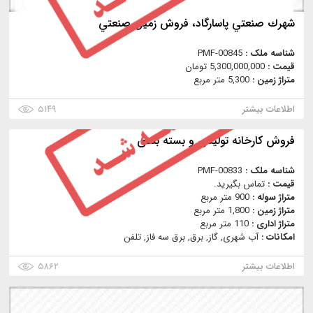
شهرك صنعتي پاسارگاد، فروش زمين صنعتي
شناسه ملک :
PMF-00845
قیمت :
5,300,000,000 تومان
متراژ زمین :
5,300 متر مربع
اطلاعات بیشتر
۵۱۴۹
فروش کارخانه تولیدی و بسته بندی
شناسه ملک :
PMF-00833
قیمت :
تماس بگیرید.
متراژ سوله :
900 متر مربع
متراژ زمین :
1,800 متر مربع
متراژ اداری :
110 متر مربع
امکانات :
آب شهری, گاز, برق, برق سه فاز, تلفن
اطلاعات بیشتر
۵۸۶۲