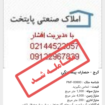
كرج - حصارك پيشاهنگي
شناسه ملک :
PMF-00800
قیمت :
تماس بگیرید.
متراژ سوله :
1,300 متر مربع
متراژ زمین :
4,300 متر مربع
متراژ اداری :
200 متر مربع
امکانات :
آب شهری, آب چاه, گاز صنعتي, برق, برق سه فاز, تلفن