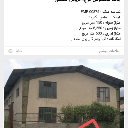
شناسه ملک :
PMF-00875
قیمت :
تماس بگیرید.
متراژ سوله :
150 متر مربع
متراژ زمین :
6,250 متر مربع
متراژ اداری :
500 متر مربع
امکانات :
آب چاه, گاز, برق سه فاز
اطلاعات بیشتر
۵۱۰۰