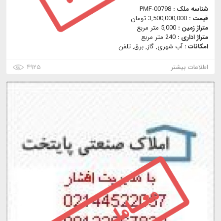
شناسه ملک :
PMF-00798
قیمت :
3,500,000,000 تومان
متراژ زمین :
5,000 متر مربع
متراژ اداری :
240 متر مربع
امکانات :
آب شهری, گاز, برق, تلفن
اطلاعات بیشتر
۴۹۲۵