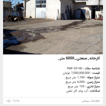
کارخانه_صنعتی_6000 متر_
شناسه ملک :
PMF-03140
قیمت :
7,000,000,000 تومان
متراژ سوله :
1,100 متر مربع
متراژ زمین :
6,000 متر مربع
متراژ اداری :
155 متر مربع
امکانات :
آب چاه, گاز, تلفن
اطلاعات بیشتر
۴۸۹۵