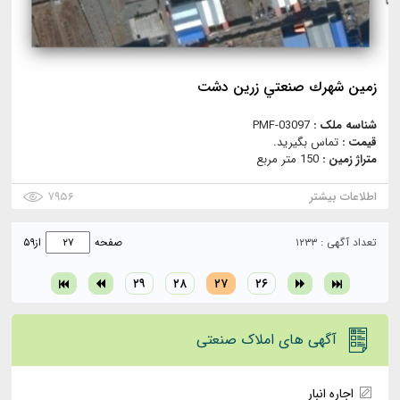
زمين شهرك صنعتي زرين دشت
شناسه ملک :
PMF-03097
قیمت :
تماس بگیرید.
متراژ زمین :
150 متر مربع
اطلاعات بیشتر
۷۹۵۶
تعداد آگهی : ۱۲۳۳
صفحه
از
۵۹
۲۹
۲۸
۲۷
۲۶
آگهی های املاک صنعتی
اجاره انبار