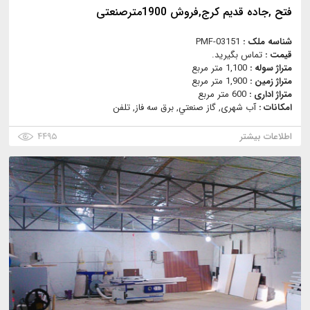
فتح ,جاده قدیم کرج,فروش 1900مترصنعتی
شناسه ملک :
PMF-03151
قیمت :
تماس بگیرید.
متراژ سوله :
1,100 متر مربع
متراژ زمین :
1,900 متر مربع
متراژ اداری :
600 متر مربع
امکانات :
آب شهری, گاز صنعتي, برق سه فاز, تلفن
اطلاعات بیشتر
۴۴۹۵