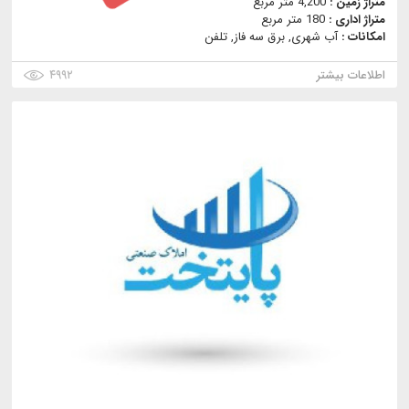
متراژ زمین :
4,200 متر مربع
متراژ اداری :
180 متر مربع
امکانات :
آب شهری, برق سه فاز, تلفن
اطلاعات بیشتر
۴۹۹۲