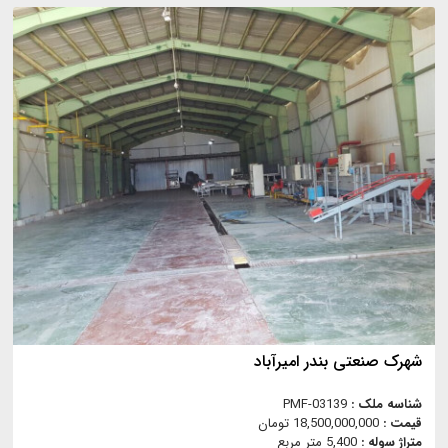
شهرک صنعتی بندر امیرآباد
شناسه ملک :
PMF-03139
قیمت :
18,500,000,000 تومان
متراژ سوله :
5,400 متر مربع