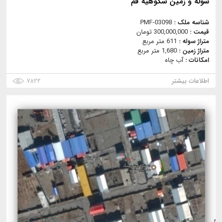
سوله و زمین شکوهیه قم
شناسه ملک :
PMF-03098
قیمت :
300,000,000 تومان
متراژ سوله :
611 متر مربع
متراژ زمین :
1,680 متر مربع
امکانات :
آب چاه
اطلاعات بیشتر
۷۸۲۲