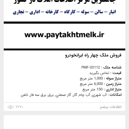
فروش ملک چهار راه ایرانخودرو
شناسه ملک :
PMF-03112
قیمت :
تماس بگیرید.
متراژ سوله :
1,000 متر مربع
متراژ زمین :
6,000 متر مربع
متراژ اداری :
150 متر مربع
امکانات :
آب شهری, آب چاه, گاز, گاز صنعتي, برق, برق سه فاز, تلفن
اطلاعات بیشتر
۷۲۷۰