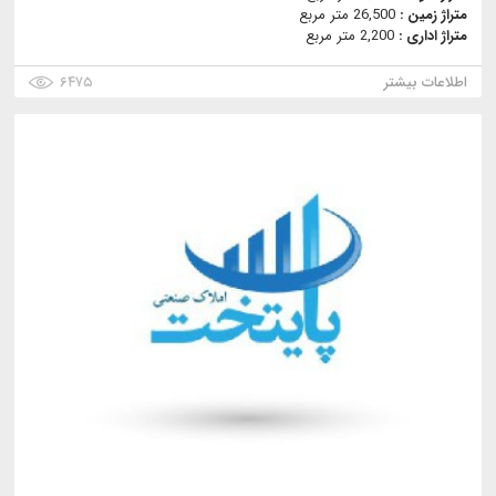
متراژ زمین :
26,500 متر مربع
متراژ اداری :
2,200 متر مربع
اطلاعات بیشتر
۶۴۷۵