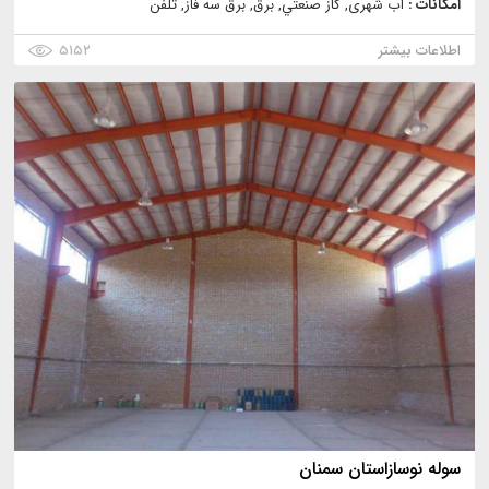
امکانات :
آب شهری, گاز صنعتي, برق, برق سه فاز, تلفن
اطلاعات بیشتر
۵۱۵۲
سوله نوسازاستان سمنان