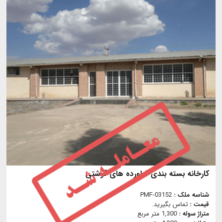
کارخانه بسته بندی فراورده های گوشتی
شناسه ملک :
PMF-03152
قیمت :
تماس بگیرید.
متراژ سوله :
1,300 متر مربع