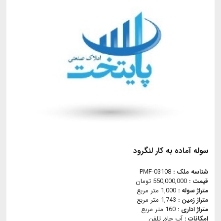
سوله آماده به کار لنگرود
شناسه ملک :
PMF-03108
قیمت :
550,000,000 تومان
متراژ سوله :
1,000 متر مربع
متراژ زمین :
1,743 متر مربع
متراژ اداری :
160 متر مربع
امکانات :
آب چاه, تلفن