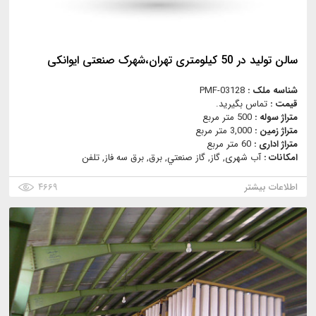
سالن تولید در 50 کیلومتری تهران،شهرک صنعتی ایوانکی
شناسه ملک :
PMF-03128
قیمت :
تماس بگیرید.
متراژ سوله :
500 متر مربع
متراژ زمین :
3,000 متر مربع
متراژ اداری :
60 متر مربع
امکانات :
آب شهری, گاز, گاز صنعتي, برق, برق سه فاز, تلفن
اطلاعات بیشتر
۴۶۶۹