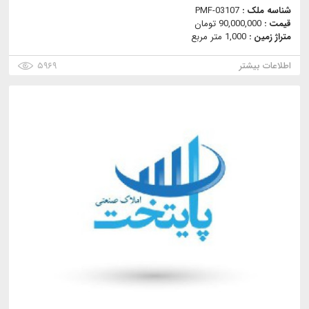
شناسه ملک :
PMF-03107
قیمت :
90,000,000 تومان
متراژ زمین :
1,000 متر مربع
اطلاعات بیشتر
۵۹۶۹