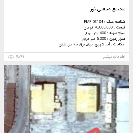
مجتمع صنعتى نور
شناسه ملک :
PMF-03104
قیمت :
70,000,000 تومان
متراژ سوله :
600 متر مربع
متراژ زمین :
5,000 متر مربع
امکانات :
آب شهری, برق, برق سه فاز, تلفن
اطلاعات بیشتر
۴۸۴۹