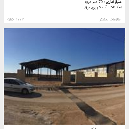
متراژ اداری :
70 متر مربع
امکانات :
آب شهری, برق
اطلاعات بیشتر
۴۷۷۳