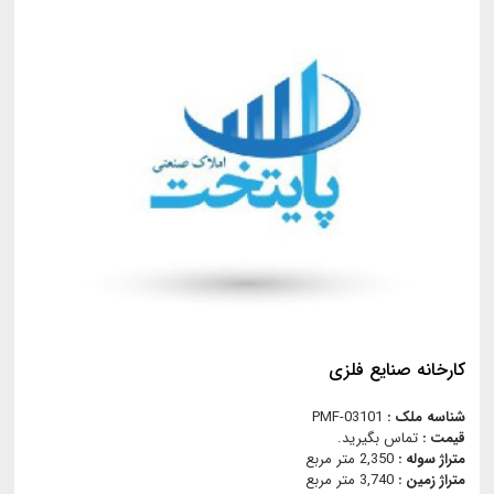
کارخانه صنایع فلزی
شناسه ملک :
PMF-03101
قیمت :
تماس بگیرید.
متراژ سوله :
2,350 متر مربع
متراژ زمین :
3,740 متر مربع