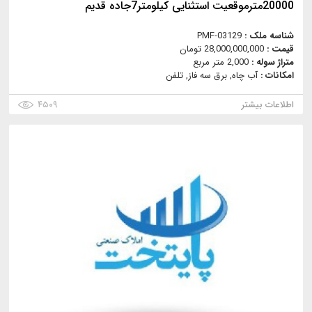
20000مترموقعیت استثنایی کیلومتر7جاده قدیم
شناسه ملک :
PMF-03129
قیمت :
28,000,000,000 تومان
متراژ سوله :
2,000 متر مربع
امکانات :
آب چاه, برق سه فاز, تلفن
اطلاعات بیشتر
۴۵۰۹