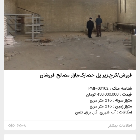
فروش/کرج.زیر پل حصارک،بازار مصالح فروشان
شناسه ملک :
PMF-03102
قیمت :
450,000,000 تومان
متراژ سوله :
216 متر مربع
متراژ زمین :
216 متر مربع
امکانات :
آب شهری, گاز, برق, تلفن
اطلاعات بیشتر
۶۵۰۸