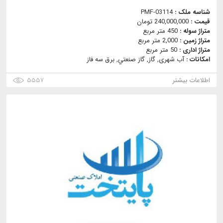
شناسه ملک :
PMF-03114
قیمت :
240,000,000 تومان
متراژ سوله :
450 متر مربع
متراژ زمین :
2,000 متر مربع
متراژ اداری :
50 متر مربع
امکانات :
آب شهری, گاز, گاز صنعتي, برق سه فاز
اطلاعات بیشتر
۵۵۵۷