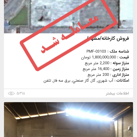
فروش کارخانه/مشهد/
شناسه ملک :
PMF-03103
قیمت :
1,800,000,000 تومان
متراژ سوله :
2,200 متر مربع
متراژ زمین :
16,400 متر مربع
متراژ اداری :
200 متر مربع
امکانات :
آب شهری, گاز, گاز صنعتي, برق سه فاز, تلفن
اطلاعات بیشتر
۵۳۱۸