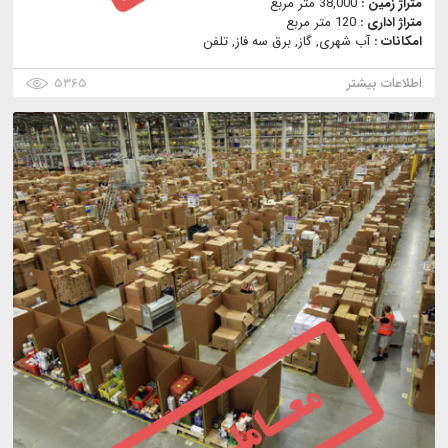
متراژ زمین :
38,000 متر مربع
متراژ اداری :
120 متر مربع
امکانات :
آب شهری, گاز, برق سه فاز, تلفن
اطلاعات بیشتر
۵۳۶۵