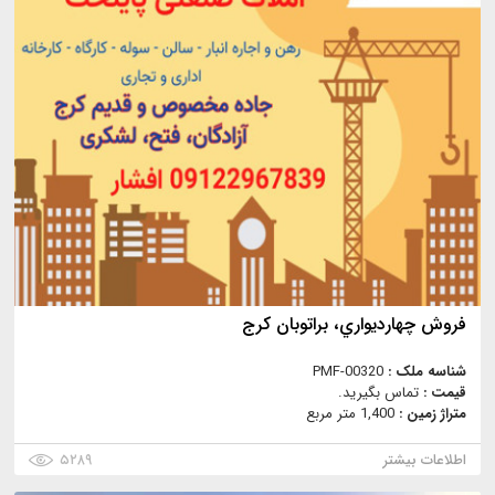
فروش چهارديواري، براتوبان كرج
شناسه ملک :
PMF-00320
قیمت :
تماس بگیرید.
متراژ زمین :
1,400 متر مربع
اطلاعات بیشتر
۵۲۸۹