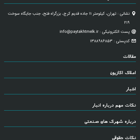
نشانی : تهران، کیلومتر ۱۱ جاده قدیم کرج، بزرگراه فتح، جنب جایگاه سوخت
۲۱۹
پست الکترونیکی : info@paytakhtmelk.ir
کدپستی : ۱۳۸۸۹۸۶۸۵۳
مقالات
املاک اکازیون
اخبار
نکات مهم درباره انبار
درباره شهرک های صنعتی
نکات حقوقی