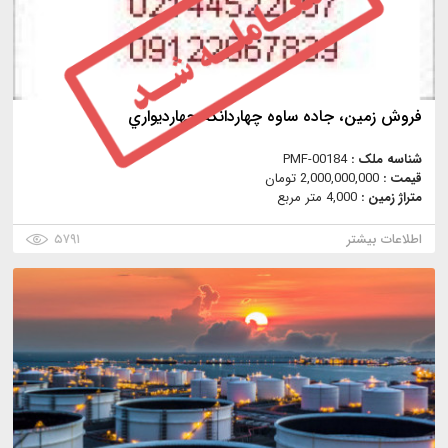
فروش زمين، جاده ساوه چهاردانگه چهارديواري
شناسه ملک :
PMF-00184
قیمت :
2,000,000,000 تومان
متراژ زمین :
4,000 متر مربع
اطلاعات بیشتر
۵۷۹۱