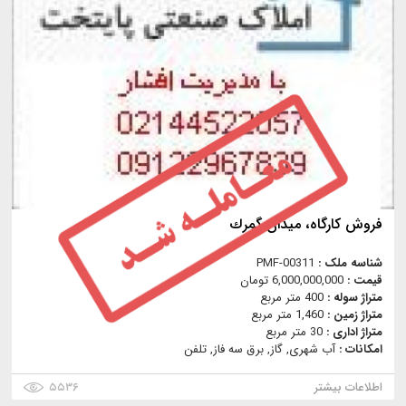
فروش كارگاه، ميدان گمرك
شناسه ملک :
PMF-00311
قیمت :
6,000,000,000 تومان
متراژ سوله :
400 متر مربع
متراژ زمین :
1,460 متر مربع
متراژ اداری :
30 متر مربع
امکانات :
آب شهری, گاز, برق سه فاز, تلفن
اطلاعات بیشتر
۵۵۳۶