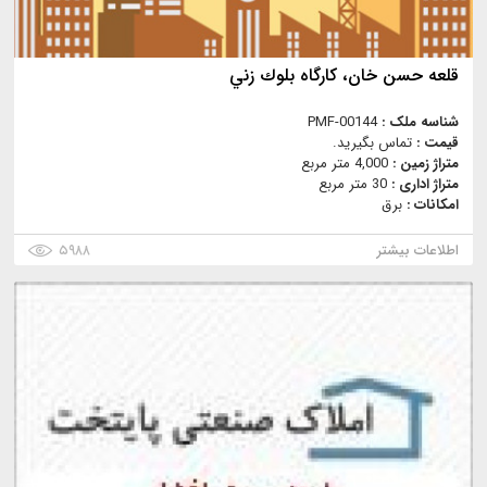
قلعه حسن خان، كارگاه بلوك زني
شناسه ملک :
PMF-00144
قیمت :
تماس بگیرید.
متراژ زمین :
4,000 متر مربع
متراژ اداری :
30 متر مربع
امکانات :
برق
اطلاعات بیشتر
۵۹۸۸