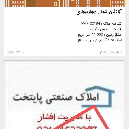
آزادگان شمال چهارديواري
شناسه ملک :
PMF-00194
قیمت :
تماس بگیرید.
متراژ زمین :
11,000 متر مربع
امکانات :
آب چاه, برق سه فاز
اطلاعات بیشتر
۵۳۴۰