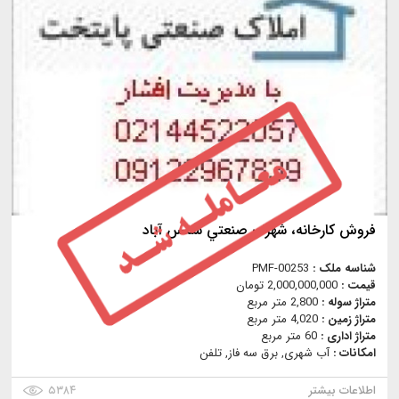
فروش كارخانه، شهرك صنعتي شمس آباد
شناسه ملک :
PMF-00253
قیمت :
2,000,000,000 تومان
متراژ سوله :
2,800 متر مربع
متراژ زمین :
4,020 متر مربع
متراژ اداری :
60 متر مربع
امکانات :
آب شهری, برق سه فاز, تلفن
اطلاعات بیشتر
۵۳۸۴