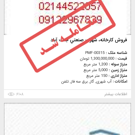
فروش كارخانه، شهرك صنعتي جنت آباد
شناسه ملک :
PMF-00315
قیمت :
1,300,000,000 تومان
متراژ سوله :
1,200 متر مربع
متراژ زمین :
5,000 متر مربع
متراژ اداری :
150 متر مربع
امکانات :
آب شهری, گاز, برق سه فاز, تلفن
اطلاعات بیشتر
۶۱۰۸