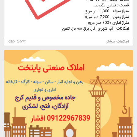
قیمت :
تماس بگیرید.
متراژ سوله :
1,300 متر مربع
متراژ زمین :
7,200 متر مربع
متراژ اداری :
300 متر مربع
امکانات :
آب شهری, گاز, برق سه فاز, تلفن
اطلاعات بیشتر
۵۵۷۲