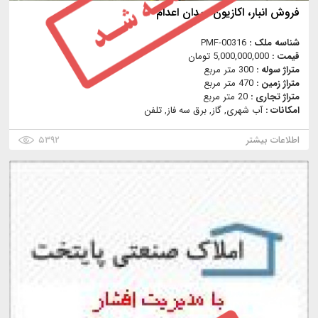
فروش انبار، اكازيون ميدان اعدام
شناسه ملک :
PMF-00316
قیمت :
5,000,000,000 تومان
متراژ سوله :
300 متر مربع
متراژ زمین :
470 متر مربع
متراژ تجاری :
20 متر مربع
امکانات :
آب شهری, گاز, برق سه فاز, تلفن
اطلاعات بیشتر
۵۳۹۲