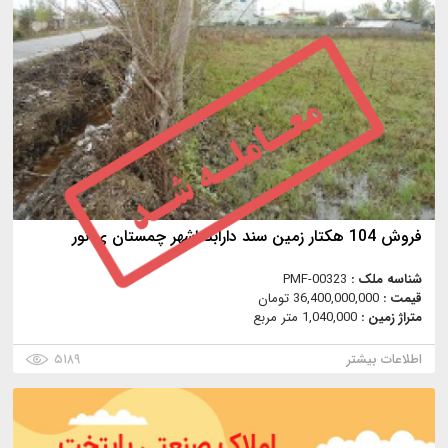
فروش 104 هکتار زمین سند دارابتداشهر چمستان ی نور
شناسه ملک :
PMF-00323
قیمت :
36,400,000,000 تومان
متراژ زمین :
1,040,000 متر مربع
اطلاعات بیشتر
۵۱۸۹