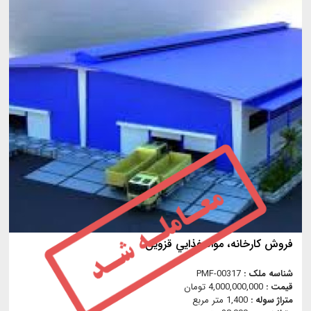
فروش كارخانه، مواد غذايي قزوين
شناسه ملک :
PMF-00317
قیمت :
4,000,000,000 تومان
متراژ سوله :
1,400 متر مربع