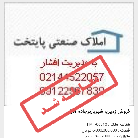
فروش زمين، شهرياربرجاده آدران
شناسه ملک :
PMF-00310
قیمت :
6,000,000,000 تومان
متراژ زمین :
6,000 متر مربع