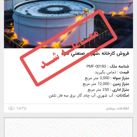
فروش كارخانه ،شهرك صنعتي كاوه
شناسه ملک :
PMF-00183
قیمت :
تماس بگیرید.
متراژ سوله :
3,000 متر مربع
متراژ زمین :
12,000 متر مربع
متراژ اداری :
250 متر مربع
امکانات :
آب شهری, آب چاه, گاز, برق سه فاز, تلفن
اطلاعات بیشتر
۷۵۳۵