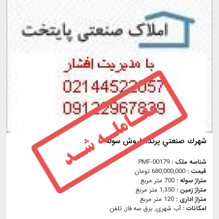
شهرك صنعتي پرند، فروش سوله
شناسه ملک :
PMF-00179
قیمت :
680,000,000 تومان
متراژ سوله :
700 متر مربع
متراژ زمین :
1,350 متر مربع
متراژ اداری :
120 متر مربع
امکانات :
آب شهری, برق سه فاز, تلفن