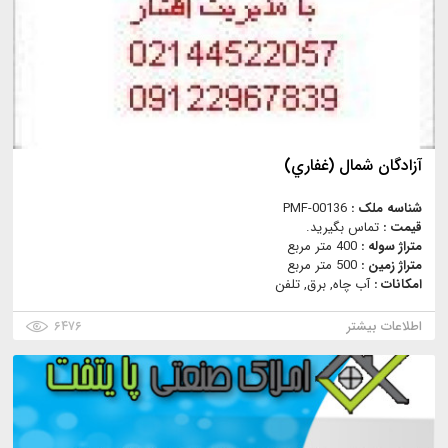
آزادگان شمال (غفاري)
شناسه ملک :
PMF-00136
قیمت :
تماس بگیرید.
متراژ سوله :
400 متر مربع
متراژ زمین :
500 متر مربع
امکانات :
آب چاه, برق, تلفن
اطلاعات بیشتر
۶۴۷۶