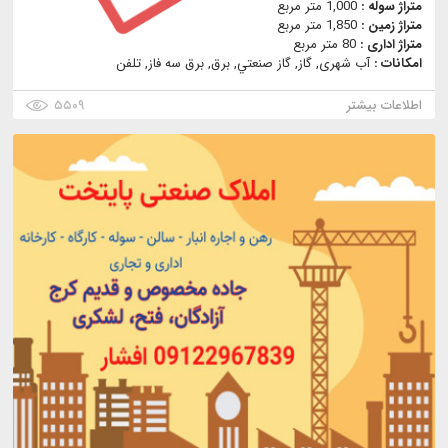
متراژ سوله :
1,000 متر مربع
متراژ زمین :
1,850 متر مربع
متراژ اداری :
80 متر مربع
امکانات :
آب شهری, گاز, گاز صنعتي, برق, برق سه فاز, تلفن
اطلاعات بیشتر
۵۵۰۹