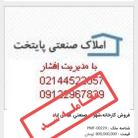
فروش كارخانه،شهرك صنعتي عباس اباد
شناسه ملک :
PMF-00229
قیمت :
800,000,000 تومان