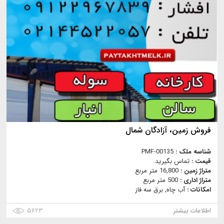
فروش زمين، آزادگان شمال
شناسه ملک :
PMF-00135
قیمت :
تماس بگیرید.
متراژ زمین :
16,800 متر مربع
متراژ اداری :
500 متر مربع
امکانات :
آب چاه, برق سه فاز
اطلاعات بیشتر
۵۶۲۳