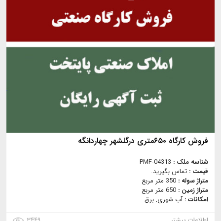
فروش کارگاه ۶۵۰متری درگلشهر چهاردانگه
شناسه ملک :
PMF-04313
قیمت :
تماس بگیرید.
متراژ سوله :
350 متر مربع
متراژ زمین :
650 متر مربع
امکانات :
آب شهری, برق
اطلاعات بیشتر
۳۴۴۹