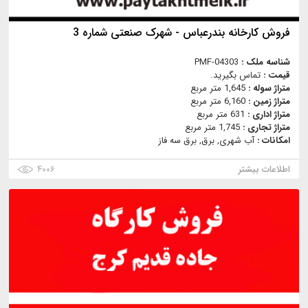
فروش کارخانه بندرعباس - شهرک صنعتی شماره 3
شناسه ملک :
PMF-04303
قیمت :
تماس بگیرید.
متراژ سوله :
1,645 متر مربع
متراژ زمین :
6,160 متر مربع
متراژ اداری :
631 متر مربع
متراژ تجاری :
1,745 متر مربع
امکانات :
آب شهری, برق, برق سه فاز
اطلاعات بیشتر
۴۰۰۶