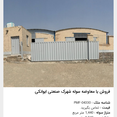
فروش یا معاوضه سوله شهرک صنعتی ایوانکی
شناسه ملک :
PMF-04330
قیمت :
تماس بگیرید.
متراژ سوله :
1,440 متر مربع