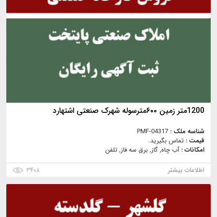
1200متر زمین ۶۰۰مترسوله شهرک صنعتی اشتهارد
شناسه ملک :
PMF-04317
قیمت :
تماس بگیرید.
امکانات :
آب چاه, گاز, برق سه فاز, تلفن
اطلاعات بیشتر
۳۴۰۸