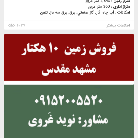
متراژ زمین :
2,840 متر مربع
متراژ اداری :
360 متر مربع
امکانات :
آب چاه, گاز, گاز صنعتي, برق, برق سه فاز, تلفن
اطلاعات بیشتر
۴۰۳۷