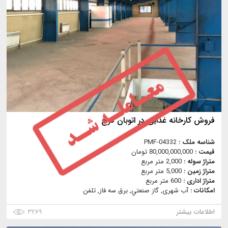
فروش کارخانه غذایی در اتوبان کرج
شناسه ملک :
PMF-04332
قیمت :
80,000,000,000 تومان
متراژ سوله :
2,000 متر مربع
متراژ زمین :
5,000 متر مربع
متراژ اداری :
600 متر مربع
امکانات :
آب شهری, گاز صنعتي, برق سه فاز, تلفن
اطلاعات بیشتر
۳۲۶۹