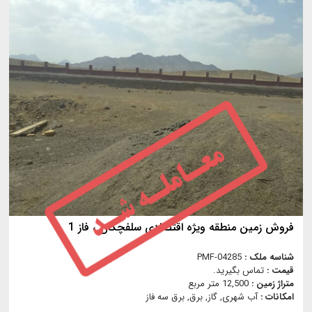
فروش زمین منطقه وي‍ژه اقتصادي سلفچگان ، فاز 1
شناسه ملک :
PMF-04285
قیمت :
تماس بگیرید.
متراژ زمین :
12,500 متر مربع
امکانات :
آب شهری, گاز, برق, برق سه فاز