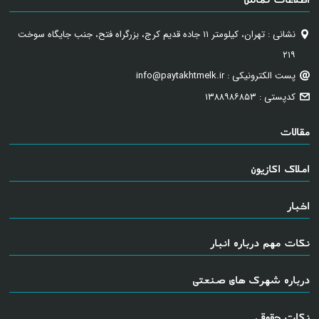
نشانی : تهران، کیلومتر ۱۱ جاده قدیم کرج، بزرگراه فتح، جنب جایگاه سوخت
۲۱۹
پست الکترونیکی : info@paytakhtmelk.ir
کدپستی : ۱۳۸۸۹۸۶۸۵۳
مقالات
املاک اکازیون
اخبار
نکات مهم درباره انبار
درباره شهرک های صنعتی
نکات حقوقی