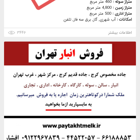
متراژ سوله :
460 متر مربع
متراژ زمین :
4,800 متر مربع
متراژ اداری :
500 متر مربع
امکانات :
آب شهری, گاز, برق سه فاز, تلفن
اطلاعات بیشتر
۳۴۴۶