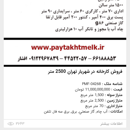
فروش کارخانه در شهریار تهران 2500 متر
شناسه ملک :
PMF-04268
قیمت :
11,000,000,000 تومان
متراژ سوله :
1,500 متر مربع
متراژ زمین :
2,500 متر مربع
متراژ اداری :
70 متر مربع
امکانات :
آب چاه, گاز صنعتي, برق, برق سه فاز, تلفن
اطلاعات بیشتر
۳۶۴۳