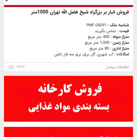
فروش انبار بر بزرگراه شیخ فضل الله تهران 1000متر
شناسه ملک :
PMF-04291
قیمت :
تماس بگیرید.
متراژ سوله :
400 متر مربع
متراژ زمین :
1,000 متر مربع
متراژ اداری :
80 متر مربع
امکانات :
آب شهری, گاز, برق, برق سه فاز, تلفن
اطلاعات بیشتر
۳۴۱۳