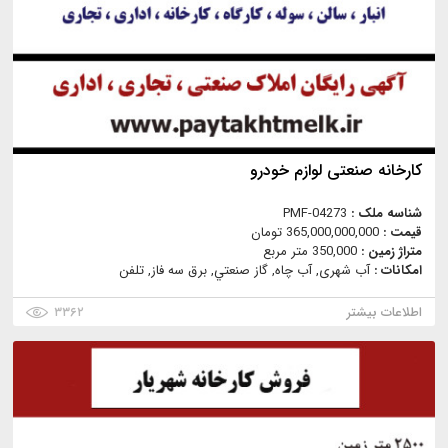
کارخانه صنعتی لوازم خودرو
شناسه ملک :
PMF-04273
قیمت :
365,000,000,000 تومان
متراژ زمین :
350,000 متر مربع
امکانات :
آب شهری, آب چاه, گاز صنعتي, برق سه فاز, تلفن
اطلاعات بیشتر
۳۳۶۲