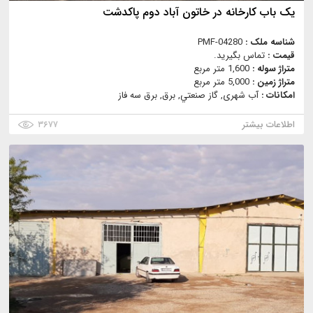
یک باب کارخانه در خاتون آباد دوم پاکدشت
شناسه ملک :
PMF-04280
قیمت :
تماس بگیرید.
متراژ سوله :
1,600 متر مربع
متراژ زمین :
5,000 متر مربع
امکانات :
آب شهری, گاز صنعتي, برق, برق سه فاز
اطلاعات بیشتر
۳۶۷۷