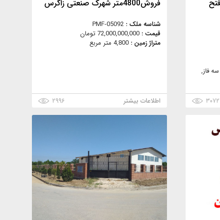
فتح
فروش4800متر شهرک صنعتی زاگرس
شناسه ملک :
PMF-05092
قیمت :
72,000,000,000 تومان
متراژ زمین :
4,800 متر مربع
ه فاز,
۳۰۷۲
اطلاعات بیشتر
۲۹۹۶