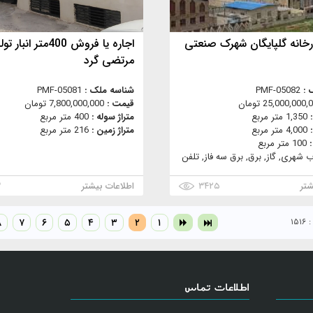
خانه گلپایگان شهرک صنعتی
اجاره یا فروش 400متر انبار 
مرتضی گرد
 :
PMF-05082
شناسه ملک :
PMF-05081
25,000,000 تومان
قیمت :
7,800,000,000 تومان
:
1,350 متر مربع
متراژ سوله :
400 متر مربع
:
4,000 متر مربع
متراژ زمین :
216 متر مربع
:
100 متر مربع
ب شهری, گاز, برق, برق سه فاز, تلفن
شتر
۳۴۲۵
اطلاعات بیشتر
۳
۱۵
۱
۲
۳
۴
۵
۶
۷
۸
اطلاعات تماس