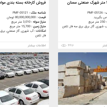
فروش کارخانه بسته بندی مواد
 :
PMF-05126
شناسه ملک :
PMF-05121
س بگیرید.
قیمت :
80,000,000,000 تومان
:
250 متر مربع
متراژ سوله :
3,010 متر مربع
ب شهری, گاز, برق, برق سه فاز, تلفن
متراژ زمین :
15,700 متر مربع
امکانات :
آب شهری, گاز صنعتي, برق,
فاز, تلفن
شتر
۴۴۱۶
اطلاعات بیشتر
۲