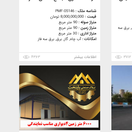
شناسه ملک :
PMF-05146
قیمت :
8,000,000,000 تومان
متراژ سوله :
90 متر مربع
, برق سه
متراژ زمین :
90 متر مربع
متراژ اداری :
30 متر مربع
امکانات :
آب چاه, گاز, برق, برق سه فاز
۳۷۱۲
اطلاعات بیشتر
۴۳۶۳