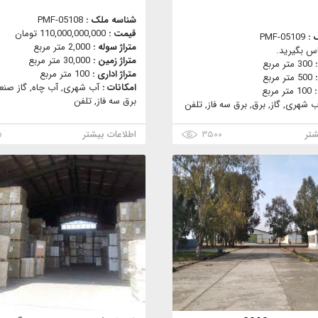
شناسه ملک :
PMF-05108
قیمت :
110,000,000,000 تومان
 :
PMF-05109
متراژ سوله :
2,000 متر مربع
س بگیرید.
متراژ زمین :
30,000 متر مربع
:
300 متر مربع
متراژ اداری :
100 متر مربع
:
500 متر مربع
امکانات :
آب شهری, آب چاه, گاز صنعت
:
100 متر مربع
برق سه فاز, تلفن
ب شهری, گاز, برق, برق سه فاز, تلفن
شتر
۳۵۰۰
اطلاعات بیشتر
۵