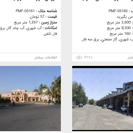
 :
PMF-05183
شناسه ملک :
PMF-05161
س بگیرید.
قیمت :
57 تومان
:
3,600 متر مربع
متراژ زمین :
1,267 متر مربع
:
8,300 متر مربع
امکانات :
آب شهری, آب چاه, گاز, برق
:
160 متر مربع
فاز, تلفن
ب شهری, گاز صنعتي, برق سه فاز,
شتر
۴۲۶۸
اطلاعات بیشتر