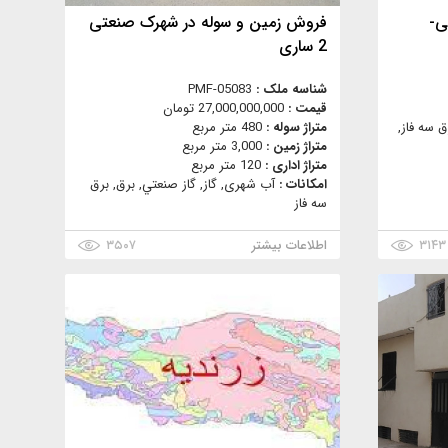
تی-
فروش زمین و سوله در شهرک صنعتی
2 ساری
شناسه ملک :
PMF-05083
قیمت :
27,000,000,000 تومان
ق سه فاز,
متراژ سوله :
480 متر مربع
متراژ زمین :
3,000 متر مربع
متراژ اداری :
120 متر مربع
امکانات :
آب شهری, گاز, گاز صنعتي, برق, برق
سه فاز
۳۱۴۳
اطلاعات بیشتر
۳۵۰۷