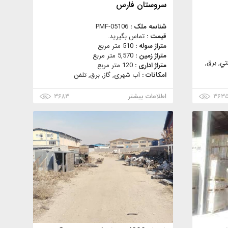
سروستان فارس
شناسه ملک :
PMF-05106
قیمت :
تماس بگیرید.
متراژ سوله :
510 متر مربع
متراژ زمین :
5,570 متر مربع
ي, برق,
متراژ اداری :
120 متر مربع
امکانات :
آب شهری, گاز, برق, تلفن
۳۶۳
اطلاعات بیشتر
۳۶۸۳