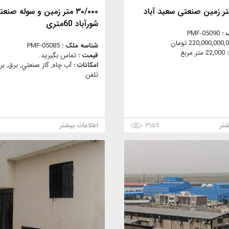
۳۰/۰۰۰ متر زمین و سوله صنع
شورآباد 60متری
 :
PMF-05090
220,000,000 تومان
شناسه ملک :
PMF-05085
:
22,000 متر مربع
قیمت :
تماس بگیرید.
امکانات :
آب چاه, گاز صنعتي, برق, بر
تلفن
شتر
۳۱۵۹
اطلاعات بیشتر