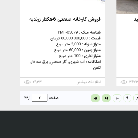
تولید
فروش کارخانه صنعتی 6هکتار زرندیه
شناسه ملک :
PMF-05079
قیمت :
60,000,000,000 تومان
متراژ سوله :
2,000 متر مربع
متراژ زمین :
60,000 متر مربع
متراژ اداری :
100 متر مربع
امکانات :
آب شهری, گاز صنعتي, برق سه فاز,
تلفن
۳۴۷
اطلاعات بیشتر
۲۹۳۳
۹
۱۰
صفحه
از
۷۳