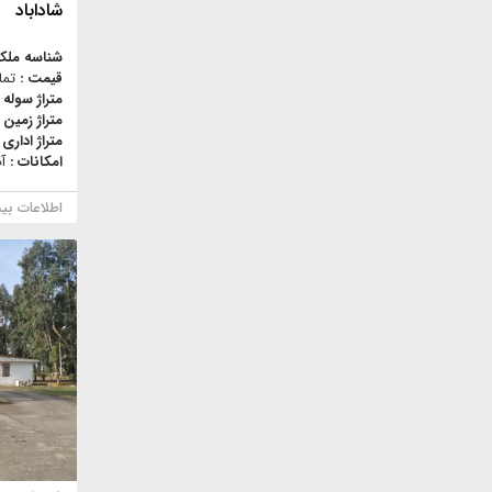
شاداباد
شناسه ملک
قیمت :
تما
متراژ سوله 
متراژ زمین 
متراژ اداری 
امکانات :
آ
اطلاعات بی