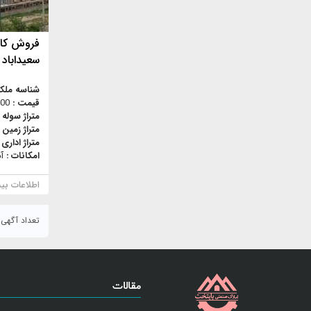
فروش کار
سعیداباد
شناسه ملک
قیمت :
,000
متراژ سوله 
متراژ زمین 
متراژ اداری 
امکانات :
آ
اطلاعات بی
تعداد آگهی : ۱۶
مقالات