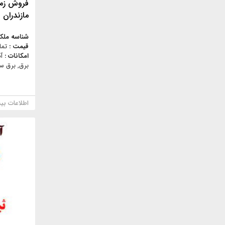
مازندران
شناسه ملک
قیمت :
تما
امکانات :
آ
برق, برق سه
اطلاعات بی