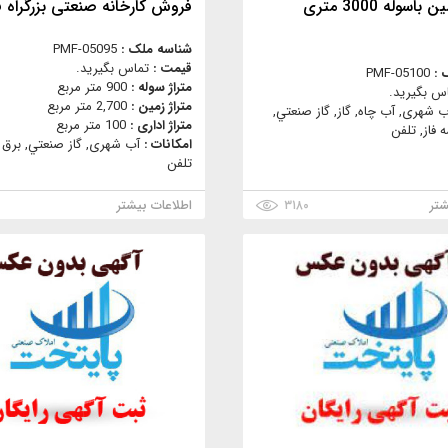
فروش زمین باسوله 3000 متری
فروش کارخانه صنعتی بزرگراه 
شناسه ملک :
PMF-05095
قیمت :
تماس بگیرید.
 :
PMF-05100
متراژ سوله :
900 متر مربع
س بگیرید.
متراژ زمین :
2,700 متر مربع
ب شهری, آب چاه, گاز, گاز صنعتي,
متراژ اداری :
100 متر مربع
 فاز, تلفن
امکانات :
آب شهری, گاز صنعتي, برق س
تلفن
شتر
۳۱۸۰
اطلاعات بیشتر