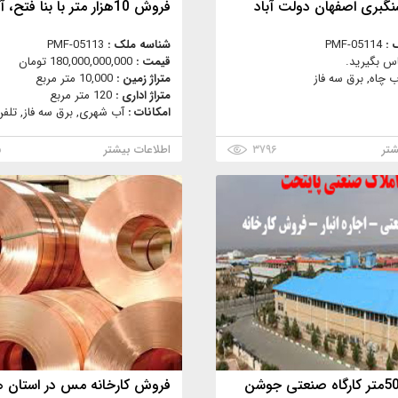
نگبری اصفهان دولت آباد
فروش 10هزار متر با بنا فتح، آزادگان
 :
PMF-05114
شناسه ملک :
PMF-05113
س بگیرید.
قیمت :
180,000,000,000 تومان
ب چاه, برق سه فاز
متراژ زمین :
10,000 متر مربع
متراژ اداری :
120 متر مربع
امکانات :
آب شهری, برق سه فاز, تلف
شتر
۳۷۹۶
اطلاعات بیشتر
۵
فروش 500متر کارگاه صنعتی جوشن
فروش کارخانه مس در استان 