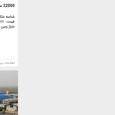
22000 متر زمین صنعتی سعید آباد
شناسه ملک
قیمت :
,000
متراژ زمین 
اطلاعات بی