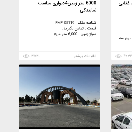
 غذایی
6000 متر زمین4دیواری مناسب
نمایندگی
شناسه ملک :
PMF-05119
قیمت :
تماس بگیرید.
متراژ زمین :
6,000 متر مربع
 برق سه
۴۲۳
اطلاعات بیشتر
۳۵۲۱