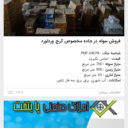
فروش سوله در جاده مخصوص کرج ورداورد
شناسه ملک :
PMF-04078
قیمت :
تماس بگیرید.
متراژ سوله :
700 متر مربع
متراژ زمین :
900 متر مربع
متراژ اداری :
20 متر مربع
امکانات :
آب شهری, برق, برق سه فاز, تلفن
اطلاعات بیشتر
۷۱۶۵