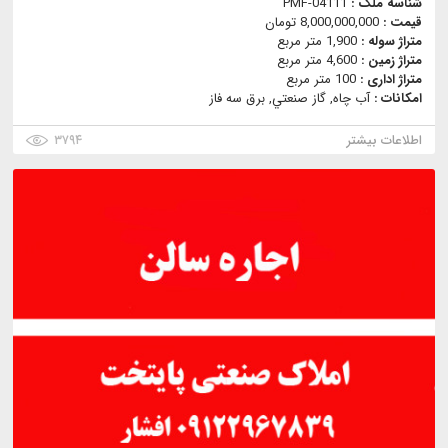
شناسه ملک :
PMF-04111
قیمت :
8,000,000,000 تومان
متراژ سوله :
1,900 متر مربع
متراژ زمین :
4,600 متر مربع
متراژ اداری :
100 متر مربع
امکانات :
آب چاه, گاز صنعتي, برق سه فاز
اطلاعات بیشتر
۳۷۹۴