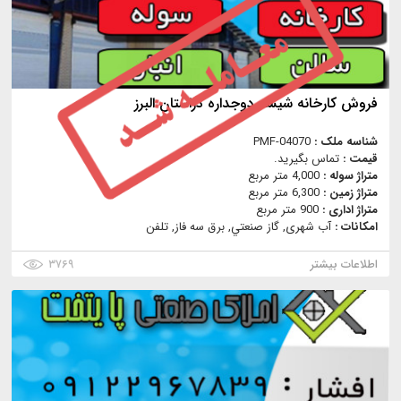
فروش کارخانه شیشه دوجداره دراستان البرز
شناسه ملک :
PMF-04070
قیمت :
تماس بگیرید.
متراژ سوله :
4,000 متر مربع
متراژ زمین :
6,300 متر مربع
متراژ اداری :
900 متر مربع
امکانات :
آب شهری, گاز صنعتي, برق سه فاز, تلفن
اطلاعات بیشتر
۳۷۶۹