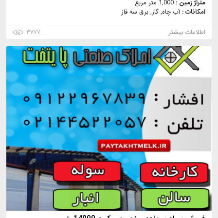
متراژ زمین :
1,000 متر مربع
امکانات :
آب چاه, گاز, برق سه فاز
اطلاعات بیشتر
۳۷۷۷