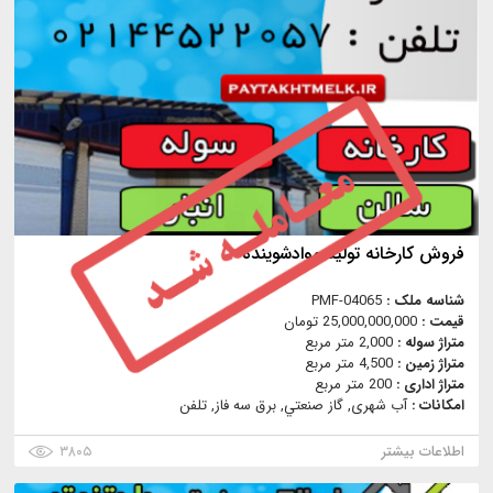
فروش کارخانه تولید موادشوینده
شناسه ملک :
PMF-04065
قیمت :
25,000,000,000 تومان
متراژ سوله :
2,000 متر مربع
متراژ زمین :
4,500 متر مربع
متراژ اداری :
200 متر مربع
امکانات :
آب شهری, گاز صنعتي, برق سه فاز, تلفن
اطلاعات بیشتر
۳۸۰۵