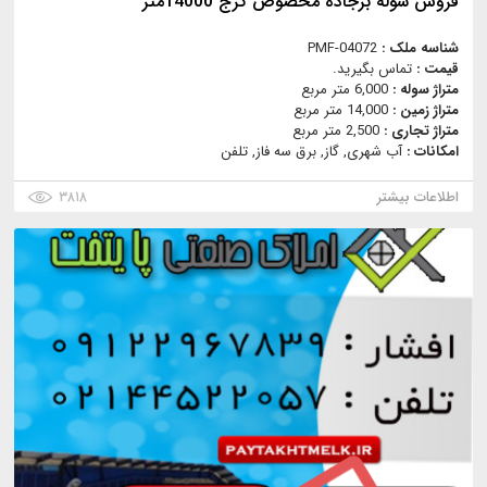
فروش سوله برجاده مخصوص کرج 14000متر
شناسه ملک :
PMF-04072
قیمت :
تماس بگیرید.
متراژ سوله :
6,000 متر مربع
متراژ زمین :
14,000 متر مربع
متراژ تجاری :
2,500 متر مربع
امکانات :
آب شهری, گاز, برق سه فاز, تلفن
اطلاعات بیشتر
۳۸۱۸