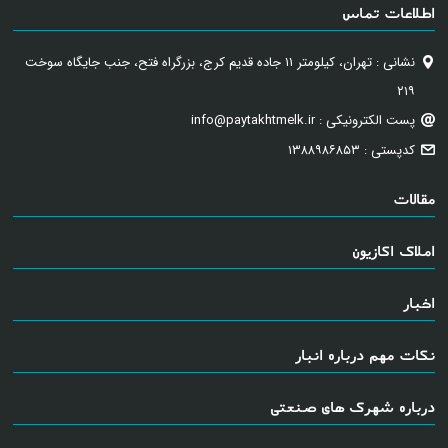
اطلاعات تماس
نشانی : تهران، کیلومتر ۱۱ جاده قدیم کرج، بزرگراه فتح، جنب جایگاه سوخت
۲۱۹
پست الکترونیکی : info@paytakhtmelk.ir
کدپستی : ۱۳۸۸۹۸۶۸۵۳
مقالات
املاک اکازیون
اخبار
نکات مهم درباره انبار
درباره شهرک های صنعتی