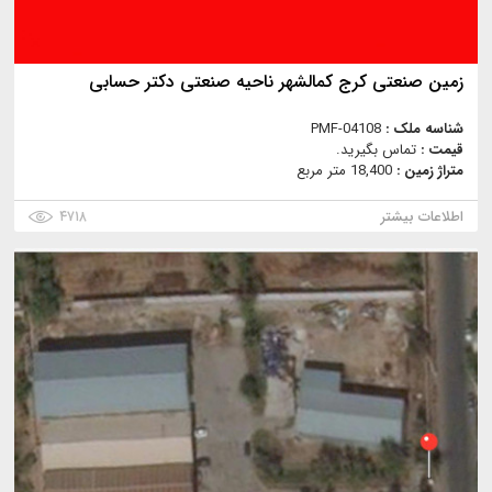
زمین صنعتی کرج کمالشهر ناحیه صنعتی دکتر حسابی
شناسه ملک :
PMF-04108
قیمت :
تماس بگیرید.
متراژ زمین :
18,400 متر مربع
اطلاعات بیشتر
۴۷۱۸