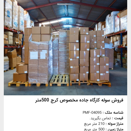
فروش سوله کارگاه جاده مخصوص کرج 500متر
شناسه ملک :
PMF-04095
قیمت :
تماس بگیرید.
متراژ سوله :
210 متر مربع
متراژ زمین :
500 متر مربع