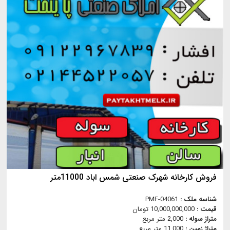
فروش کارخانه شهرک صنعتی شمس اباد 11000متر
شناسه ملک :
PMF-04061
قیمت :
10,000,000,000 تومان
متراژ سوله :
2,000 متر مربع
متراژ زمین :
11,000 متر مربع