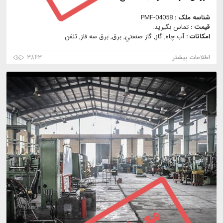
شناسه ملک :
PMF-04058
قیمت :
تماس بگیرید.
امکانات :
آب چاه, گاز, گاز صنعتي, برق, برق سه فاز, تلفن
اطلاعات بیشتر
۳۸۴۳