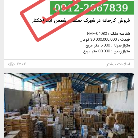
فروش کارخانه در شهرک صنعتی شمس آباد8هکتار
شناسه ملک :
PMF-04080
قیمت :
30,000,000,000 تومان
متراژ سوله :
5,000 متر مربع
متراژ زمین :
80,000 متر مربع
اطلاعات بیشتر
۴۵۶۴