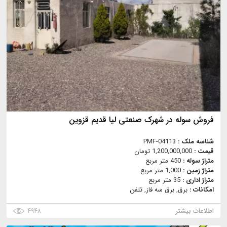
فروش سوله در شهرک صنعتی لیا قدیم قزوین
شناسه ملک :
PMF-04113
قیمت :
1,200,000,000 تومان
متراژ سوله :
450 متر مربع
متراژ زمین :
1,000 متر مربع
متراژ اداری :
35 متر مربع
امکانات :
برق, برق سه فاز, تلفن
اطلاعات بیشتر
۴۹۴۸