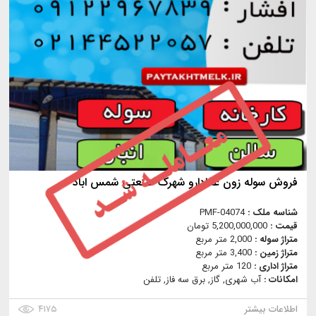
فروش سوله زون غذادارو شهرک صنعتی شمس اباد
شناسه ملک :
PMF-04074
قیمت :
5,200,000,000 تومان
متراژ سوله :
2,000 متر مربع
متراژ زمین :
3,400 متر مربع
متراژ اداری :
120 متر مربع
امکانات :
آب شهری, گاز, برق سه فاز, تلفن
اطلاعات بیشتر
۴۱۷۵