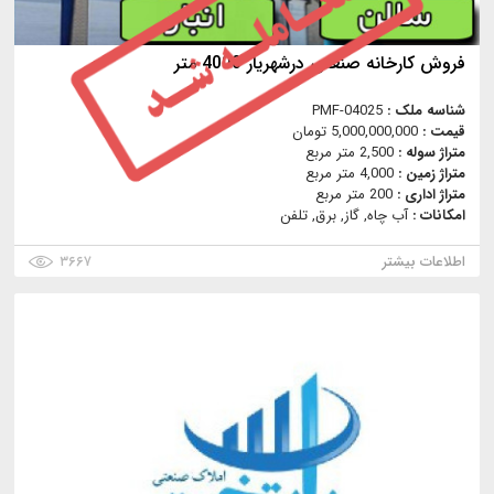
فروش کارخانه صنعتی درشهریار 4000 متر
شناسه ملک :
PMF-04025
قیمت :
5,000,000,000 تومان
متراژ سوله :
2,500 متر مربع
متراژ زمین :
4,000 متر مربع
متراژ اداری :
200 متر مربع
امکانات :
آب چاه, گاز, برق, تلفن
اطلاعات بیشتر
۳۶۶۷