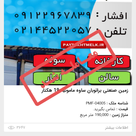
زمین صنعتی براتوبان ساوه مامونیه 19 هکتار
شناسه ملک :
PMF-04005
قیمت :
تماس بگیرید.
متراژ زمین :
190,000 متر مربع
اطلاعات بیشتر
۳۶۴۷