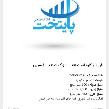
فروش کارخانه صنعتی شهرک صنعتی کاسپین
شناسه ملک :
PMF-04019
قیمت :
تماس بگیرید.
متراژ سوله :
600 متر مربع
متراژ زمین :
7,000 متر مربع
متراژ اداری :
250 متر مربع
امکانات :
آب شهری, آب چاه, گاز, برق سه فاز, تلفن
اطلاعات بیشتر
۳۷۱۷