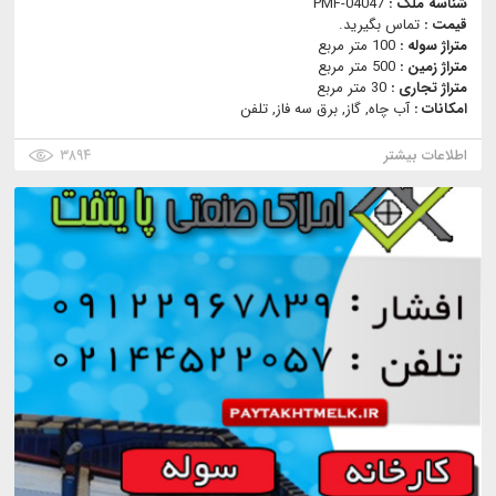
شناسه ملک :
PMF-04047
قیمت :
تماس بگیرید.
متراژ سوله :
100 متر مربع
متراژ زمین :
500 متر مربع
متراژ تجاری :
30 متر مربع
امکانات :
آب چاه, گاز, برق سه فاز, تلفن
اطلاعات بیشتر
۳۸۹۴