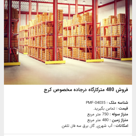
فروش 480 مترکارگاه درجاده مخصوص کرج
شناسه ملک :
PMF-04035
قیمت :
تماس بگیرید.
متراژ سوله :
750 متر مربع
متراژ زمین :
480 متر مربع
امکانات :
آب شهری, گاز, برق سه فاز, تلفن