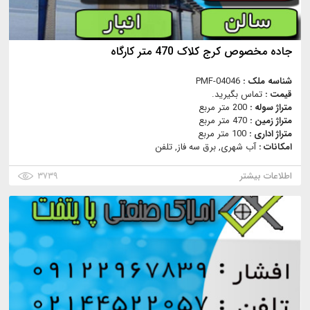
جاده مخصوص کرج کلاک 470 متر کارگاه
شناسه ملک :
PMF-04046
قیمت :
تماس بگیرید.
متراژ سوله :
200 متر مربع
متراژ زمین :
470 متر مربع
متراژ اداری :
100 متر مربع
امکانات :
آب شهری, برق سه فاز, تلفن
اطلاعات بیشتر
۳۷۳۹