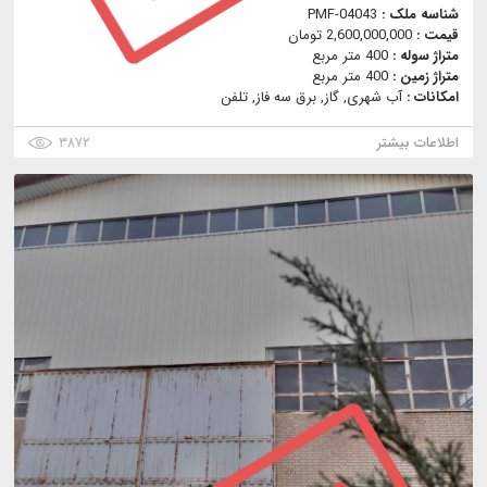
شناسه ملک :
PMF-04043
قیمت :
2,600,000,000 تومان
متراژ سوله :
400 متر مربع
متراژ زمین :
400 متر مربع
امکانات :
آب شهری, گاز, برق سه فاز, تلفن
اطلاعات بیشتر
۳۸۷۲