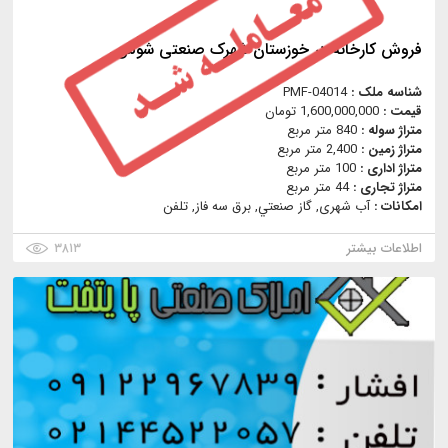
فروش کارخانه در خوزستان شهرک صنعتی شوش
شناسه ملک :
PMF-04014
قیمت :
1,600,000,000 تومان
متراژ سوله :
840 متر مربع
متراژ زمین :
2,400 متر مربع
متراژ اداری :
100 متر مربع
متراژ تجاری :
44 متر مربع
امکانات :
آب شهری, گاز صنعتي, برق سه فاز, تلفن
اطلاعات بیشتر
۳۸۱۳