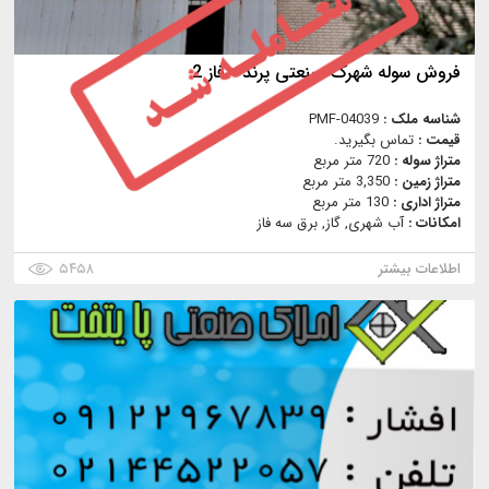
فروش سوله شهرک صنعتی پرند - فاز 2
شناسه ملک :
PMF-04039
قیمت :
تماس بگیرید.
متراژ سوله :
720 متر مربع
متراژ زمین :
3,350 متر مربع
متراژ اداری :
130 متر مربع
امکانات :
آب شهری, گاز, برق سه فاز
اطلاعات بیشتر
۵۴۵۸