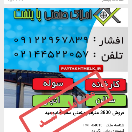
فروش 3800 مترانبارصنعتی سعیدآبادوحید
شناسه ملک :
PMF-04015
قیمت :
تماس بگیرید.