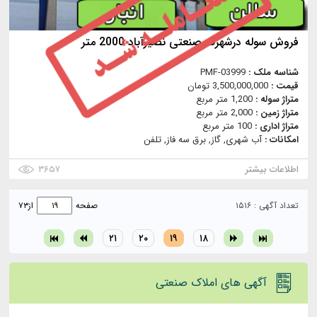
فروش سوله درشهرک صنعتی نصیرآباد 2000 متر
شناسه ملک :
PMF-03999
قیمت :
3,500,000,000 تومان
متراژ سوله :
1,200 متر مربع
متراژ زمین :
2,000 متر مربع
متراژ اداری :
100 متر مربع
امکانات :
آب شهری, گاز, برق سه فاز, تلفن
اطلاعات بیشتر
۳۶۵۷
تعداد آگهی : ۱۵۱۶
صفحه
از
۷۳
۲۱
۲۰
۱۹
۱۸
آگهی های املاک صنعتی