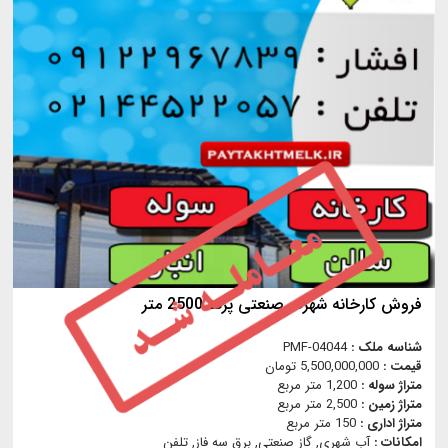
فروش کارخانه شهرک صنعتی پرند 2500 متر
شناسه ملک :
PMF-04044
قیمت :
5,500,000,000 تومان
متراژ سوله :
1,200 متر مربع
متراژ زمین :
2,500 متر مربع
متراژ اداری :
150 متر مربع
امکانات :
آب شهری, گاز صنعتي, برق سه فاز, تلفن