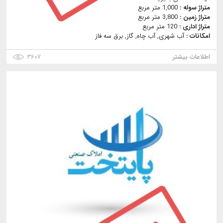
متراژ سوله :
1,000 متر مربع
متراژ زمین :
3,800 متر مربع
متراژ اداری :
120 متر مربع
امکانات :
آب شهری, آب چاه, گاز, برق سه فاز
اطلاعات بیشتر
۳۶۰۷