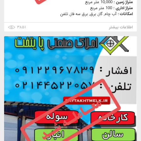
متراژ زمین :
10,000 متر مربع
متراژ اداری :
100 متر مربع
امکانات :
آب چاه, گاز, برق, برق سه فاز, تلفن
اطلاعات بیشتر
۳۸۵۱