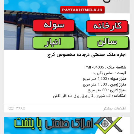
اجاره ملک صنعتی درجاده مخصوص کرج
شناسه ملک :
PMF-04006
قیمت :
تماس بگیرید.
متراژ سوله :
1,200 متر مربع
متراژ زمین :
1,300 متر مربع
متراژ اداری :
80 متر مربع
امکانات :
آب شهری, گاز, برق, برق سه فاز, تلفن
اطلاعات بیشتر
۳۸۸۵