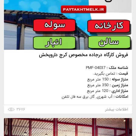
فروش کارگاه درجاده مخصوص کرج داروپخش
شناسه ملک :
PMF-04037
قیمت :
تماس بگیرید.
متراژ سوله :
150 متر مربع
متراژ زمین :
350 متر مربع
متراژ اداری :
120 متر مربع
امکانات :
آب شهری, گاز, برق سه فاز, تلفن
اطلاعات بیشتر
۳۶۷۶