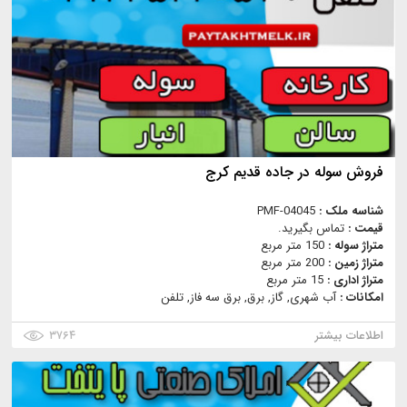
فروش سوله در جاده قدیم کرج
شناسه ملک :
PMF-04045
قیمت :
تماس بگیرید.
متراژ سوله :
150 متر مربع
متراژ زمین :
200 متر مربع
متراژ اداری :
15 متر مربع
امکانات :
آب شهری, گاز, برق, برق سه فاز, تلفن
اطلاعات بیشتر
۳۷۶۴