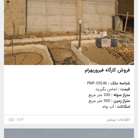
فروش کارگاه فیروربهرام
شناسه ملک :
PMF-05246
قیمت :
تماس بگیرید.
متراژ سوله :
300 متر مربع
متراژ زمین :
500 متر مربع
امکانات :
آب چاه
اطلاعات بیشتر
۱۸۱۳