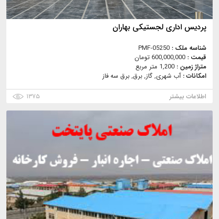
پردیس اداری لجستیکی بهاران
شناسه ملک :
PMF-05250
قیمت :
600,000,000 تومان
متراژ زمین :
1,200 متر مربع
امکانات :
آب شهری, گاز, برق, برق سه فاز
اطلاعات بیشتر
۱۳۷۵