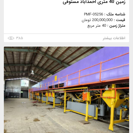
زمین 40 متری احمدآباد مستوفی
شناسه ملک :
PMF-05256
قیمت :
200,000,000 تومان
متراژ زمین :
40 متر مربع
اطلاعات بیشتر
۳۸۵