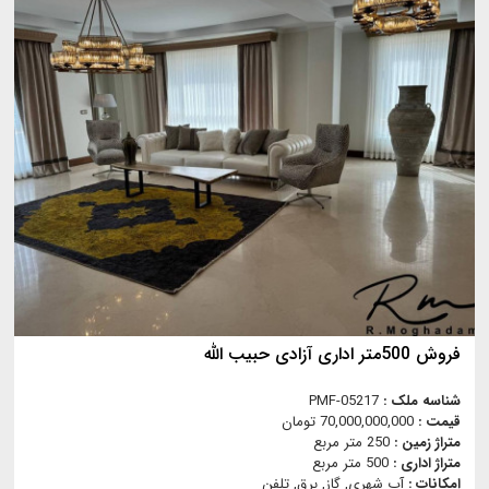
فروش 500متر اداری آزادی حبیب الله
شناسه ملک :
PMF-05217
قیمت :
70,000,000,000 تومان
متراژ زمین :
250 متر مربع
متراژ اداری :
500 متر مربع
امکانات :
آب شهری, گاز, برق, تلفن