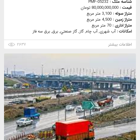
شناسه ملک :
PMF-05232
قیمت :
80,000,000,000 تومان
متراژ سوله :
3,100 متر مربع
متراژ زمین :
4,500 متر مربع
متراژ اداری :
70 متر مربع
امکانات :
آب شهری, آب چاه, گاز, گاز صنعتي, برق, برق سه فاز
اطلاعات بیشتر
۲۶۳۷