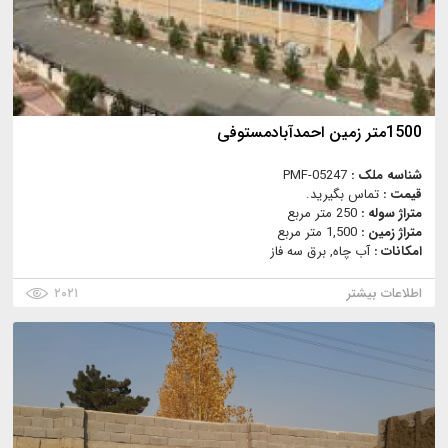
1500متر زمین احمدآبادمستوفی
شناسه ملک :
PMF-05247
قیمت :
تماس بگیرید.
متراژ سوله :
250 متر مربع
متراژ زمین :
1,500 متر مربع
امکانات :
آب چاه, برق سه فاز
اطلاعات بیشتر
۲۰۲۱