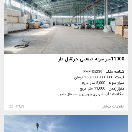
11000متر سوله صنعتی جرثقیل دار
شناسه ملک :
PMF-05239
قیمت :
350,000,000,000 تومان
متراژ سوله :
5,000 متر مربع
متراژ زمین :
11,000 متر مربع
امکانات :
آب شهری, برق, برق سه فاز, تلفن
اطلاعات بیشتر
۳۹۸۹