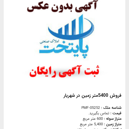
فروش 5400متر زمین در شهریار
شناسه ملک :
PMF-05252
قیمت :
تماس بگیرید.
متراژ سوله :
600 متر مربع
متراژ زمین :
5,400 متر مربع