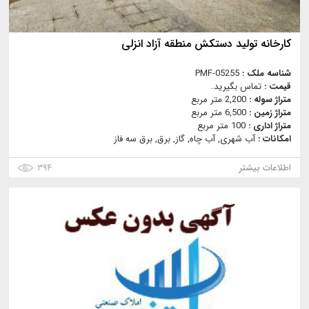
کارخانه تولید دستکش منطقه آزاد انزلی
شناسه ملک :
PMF-05255
قیمت :
تماس بگیرید.
متراژ سوله :
2,200 متر مربع
متراژ زمین :
6,500 متر مربع
متراژ اداری :
100 متر مربع
امکانات :
آب شهری, آب چاه, گاز, برق, برق سه فاز
اطلاعات بیشتر
۳۹۴