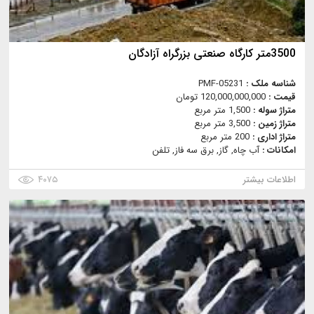
3500متر کارگاه صنعتی بزرگراه آزادگان
شناسه ملک :
PMF-05231
قیمت :
120,000,000,000 تومان
متراژ سوله :
1,500 متر مربع
متراژ زمین :
3,500 متر مربع
متراژ اداری :
200 متر مربع
امکانات :
آب چاه, گاز, برق سه فاز, تلفن
اطلاعات بیشتر
۴۰۷۵