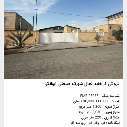
فروش کارخانه فعال شهرک صنعتی ایوانکی
شناسه ملک :
PMF-05235
قیمت :
30,000,000,000 تومان
متراژ سوله :
1,260 متر مربع
متراژ زمین :
3,030 متر مربع
متراژ اداری :
220 متر مربع
امکانات :
آب چاه, گاز, برق سه فاز