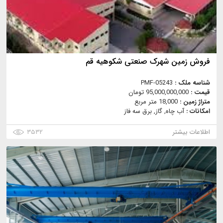
فروش زمین شهرک صنعتی شکوهیه قم
شناسه ملک :
PMF-05243
قیمت :
95,000,000,000 تومان
متراژ زمین :
18,000 متر مربع
امکانات :
آب چاه, گاز, برق سه فاز
اطلاعات بیشتر
۳۵۳۲