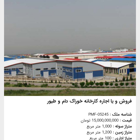
فروش و یا اجاره کارخانه خوراک دام و طیور
شناسه ملک :
PMF-05245
قیمت :
15,000,000,000 تومان
متراژ سوله :
1,000 متر مربع
متراژ زمین :
1,200 متر مربع
متراژ اداری :
100 متر مربع