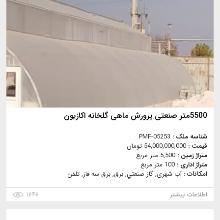
5500متر صنعتی پرورش ماهی گلخانه اکازیون
شناسه ملک :
PMF-05253
قیمت :
54,000,000,000 تومان
متراژ زمین :
5,500 متر مربع
متراژ اداری :
100 متر مربع
امکانات :
آب شهری, گاز صنعتي, برق, برق سه فاز, تلفن
اطلاعات بیشتر
۱۶۴۶