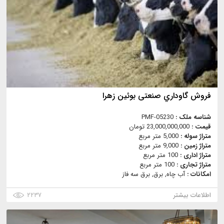
فروش گاوداري صنعتی بوئین زهرا
شناسه ملک :
PMF-05230
قیمت :
23,000,000,000 تومان
متراژ سوله :
5,000 متر مربع
متراژ زمین :
9,000 متر مربع
متراژ اداری :
100 متر مربع
متراژ تجاری :
100 متر مربع
امکانات :
آب چاه, برق, برق سه فاز
اطلاعات بیشتر
۲۲۳۷