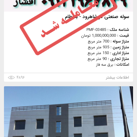
سوله صنعتی در شاهرود - بسطام
شناسه ملک :
PMF-03485
قیمت :
1,000,000,000 تومان
متراژ سوله :
700 متر مربع
متراژ زمین :
935 متر مربع
متراژ اداری :
150 متر مربع
متراژ تجاری :
90 متر مربع
امکانات :
برق سه فاز
اطلاعات بیشتر
۴۸۹۶