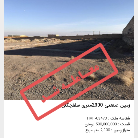
زمین صنعتی 2300متری سلفچگان
شناسه ملک :
PMF-03473
قیمت :
500,000,000 تومان
متراژ زمین :
2,300 متر مربع