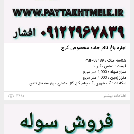
اجاره باغ تالار جاده مخصوص کرج
شناسه ملک :
PMF-03489
قیمت :
تماس بگیرید.
متراژ سوله :
1,000 متر مربع
متراژ زمین :
4,000 متر مربع
امکانات :
آب شهری, آب چاه, گاز, گاز صنعتي, برق سه فاز, تلفن
اطلاعات بیشتر
۳۸۸۰