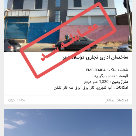
ساختمان اداری تجاری دراسلامشهر
شناسه ملک :
PMF-03484
قیمت :
تماس بگیرید.
متراژ زمین :
1,320 متر مربع
امکانات :
آب شهری, گاز, برق, برق سه فاز, تلفن
اطلاعات بیشتر
۴۲۳۰