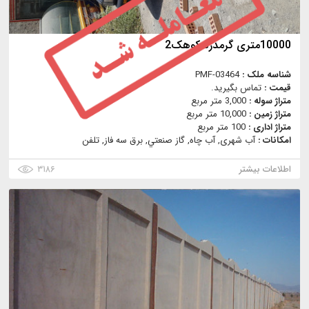
10000متری گرمدره کوهک2
شناسه ملک :
PMF-03464
قیمت :
تماس بگیرید.
متراژ سوله :
3,000 متر مربع
متراژ زمین :
10,000 متر مربع
متراژ اداری :
100 متر مربع
امکانات :
آب شهری, آب چاه, گاز صنعتي, برق سه فاز, تلفن
اطلاعات بیشتر
۳۱۸۶