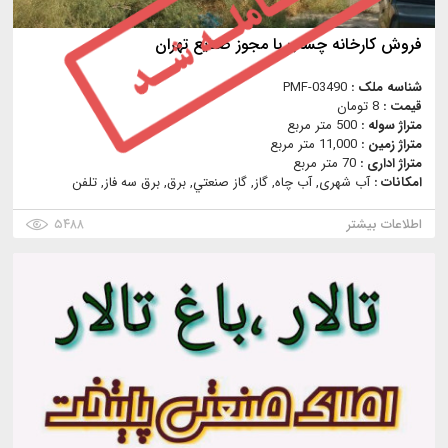
فروش کارخانه چسب با مجوز صنایع تهران
شناسه ملک :
PMF-03490
قیمت :
8 تومان
متراژ سوله :
500 متر مربع
متراژ زمین :
11,000 متر مربع
متراژ اداری :
70 متر مربع
امکانات :
آب شهری, آب چاه, گاز, گاز صنعتي, برق, برق سه فاز, تلفن
اطلاعات بیشتر
۵۴۸۸