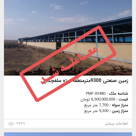
زمین صنعتی 9300مترمنطقه ویژه سلفچگان
شناسه ملک :
PMF-03480
قیمت :
6,500,000,000 تومان
متراژ سوله :
7,700 متر مربع
متراژ زمین :
9,300 متر مربع
اطلاعات بیشتر
۴۴۳۹