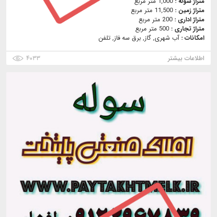
متراژ سوله :
1,000 متر مربع
متراژ زمین :
11,500 متر مربع
متراژ اداری :
200 متر مربع
متراژ تجاری :
500 متر مربع
امکانات :
آب شهری, گاز, برق سه فاز, تلفن
اطلاعات بیشتر
۴۰۳۳