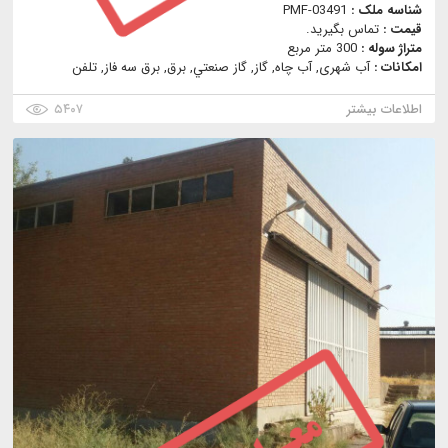
شناسه ملک :
PMF-03491
قیمت :
تماس بگیرید.
متراژ سوله :
300 متر مربع
امکانات :
آب شهری, آب چاه, گاز, گاز صنعتي, برق, برق سه فاز, تلفن
اطلاعات بیشتر
۵۴۰۷