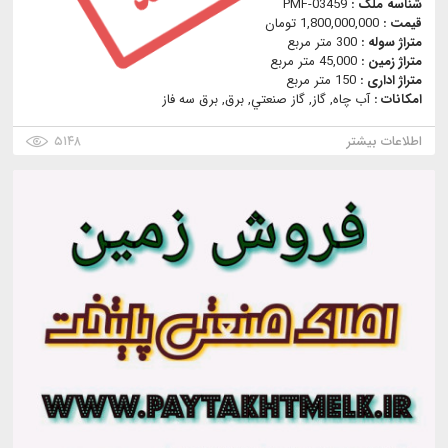
شناسه ملک :
PMF-03459
قیمت :
1,800,000,000 تومان
متراژ سوله :
300 متر مربع
متراژ زمین :
45,000 متر مربع
متراژ اداری :
150 متر مربع
امکانات :
آب چاه, گاز, گاز صنعتي, برق, برق سه فاز
اطلاعات بیشتر
۵۱۴۸