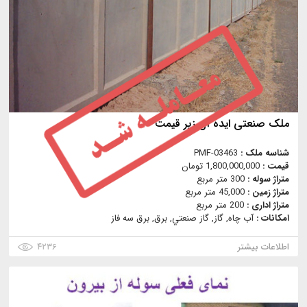
ملک صنعتی ایده آل زیر قیمت
شناسه ملک :
PMF-03463
قیمت :
1,800,000,000 تومان
متراژ سوله :
300 متر مربع
متراژ زمین :
45,000 متر مربع
متراژ اداری :
200 متر مربع
امکانات :
آب چاه, گاز, گاز صنعتي, برق, برق سه فاز
اطلاعات بیشتر
۴۲۳۶