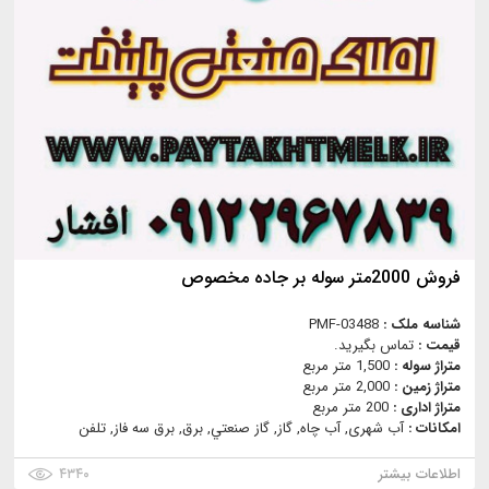
فروش 2000متر سوله بر جاده مخصوص
شناسه ملک :
PMF-03488
قیمت :
تماس بگیرید.
متراژ سوله :
1,500 متر مربع
متراژ زمین :
2,000 متر مربع
متراژ اداری :
200 متر مربع
امکانات :
آب شهری, آب چاه, گاز, گاز صنعتي, برق, برق سه فاز, تلفن
اطلاعات بیشتر
۴۳۴۰