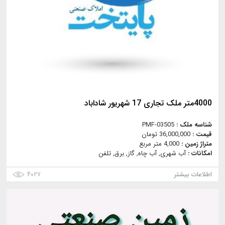
4000متر ملک تجاری 17 شهریور شاداباد
شناسه ملک :
PMF-03505
قیمت :
36,000,000 تومان
متراژ زمین :
4,000 متر مربع
امکانات :
آب شهری, آب چاه, گاز, برق, تلفن
اطلاعات بیشتر
۴۰۲۷