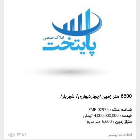
6600 متر زمین/چهاردیواری/ شهریار/
شناسه ملک :
PMF-02975
قیمت :
4,000,000,000 تومان
متراژ زمین :
6,600 متر مربع
اطلاعات بیشتر
۴۳۵۸