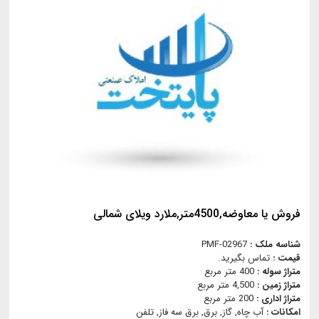
فروش یا معاوضه,4500متر,ملارد ویلای شمالی
شناسه ملک :
PMF-02967
قیمت :
تماس بگیرید.
متراژ سوله :
400 متر مربع
متراژ زمین :
4,500 متر مربع
متراژ اداری :
200 متر مربع
امکانات :
آب چاه, گاز, برق, برق سه فاز, تلفن