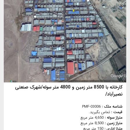
کارخانه با 8500 متر زمین و 4800 متر سوله/شهرک صنعتی
نصیرآباد/
شناسه ملک :
PMF-03006
قیمت :
تماس بگیرید.
متراژ سوله :
4,650 متر مربع
متراژ زمین :
8,500 متر مربع
متراژ اداری :
150 متر مربع