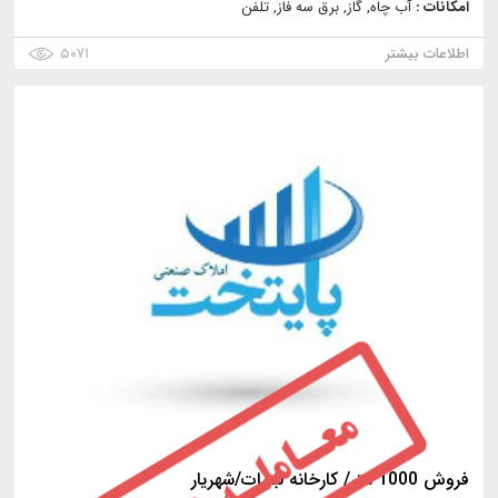
امکانات :
آب چاه, گاز, برق سه فاز, تلفن
اطلاعات بیشتر
۵۰۷۱
فروش 1000 متر/ کارخانه لبنیات/شهریار