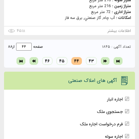
متراژ سوله :
216 متر مربع
متراژ زمین :
216 متر مربع
متراژ اداری :
72 متر مربع
امکانات :
آب چاه, گاز صنعتي, برق سه فاز
اطلاعات بیشتر
۴۵۱۸
تعداد آگهی : ۱۸۴۵
صفحه
از
۸۸
۴۶
۴۵
۴۴
۴۳
آگهی های املاک صنعتی
اجاره انبار
جستجوی ملک
فرم درخواست اجاره ملک
اجاره سوله