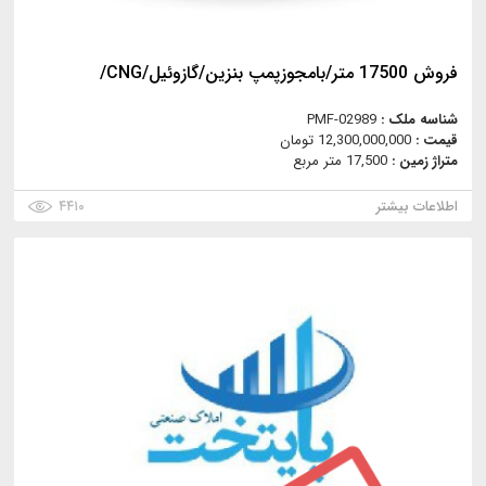
فروش 17500 متر/بامجوزپمپ بنزین/گازوئیل/CNG/
شناسه ملک :
PMF-02989
قیمت :
12,300,000,000 تومان
متراژ زمین :
17,500 متر مربع
اطلاعات بیشتر
۴۴۱۰