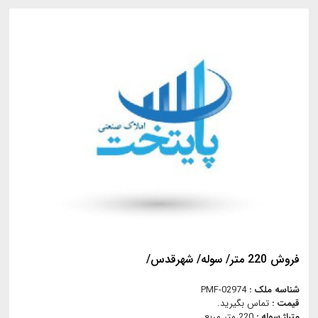
فروش 220 متر/ سوله/ شهرقدس/
شناسه ملک :
PMF-02974
قیمت :
تماس بگیرید.
متراژ سوله :
220 متر مربع