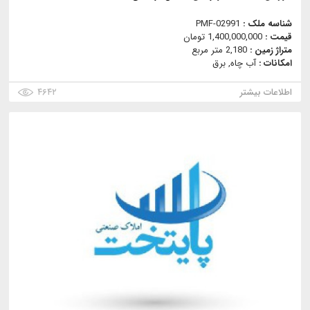
شناسه ملک :
PMF-02991
قیمت :
1,400,000,000 تومان
متراژ زمین :
2,180 متر مربع
امکانات :
آب چاه, برق
اطلاعات بیشتر
۴۶۴۲