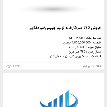
فروش 780 متر/کارخانه تولید چیپس/موادغذایی
شناسه ملک :
PMF-02978
قیمت :
1,800,000,000 تومان
متراژ سوله :
680 متر مربع
متراژ زمین :
780 متر مربع
امکانات :
آب شهری, گاز, برق سه فاز, تلفن
اطلاعات بیشتر
۴۶۷۳