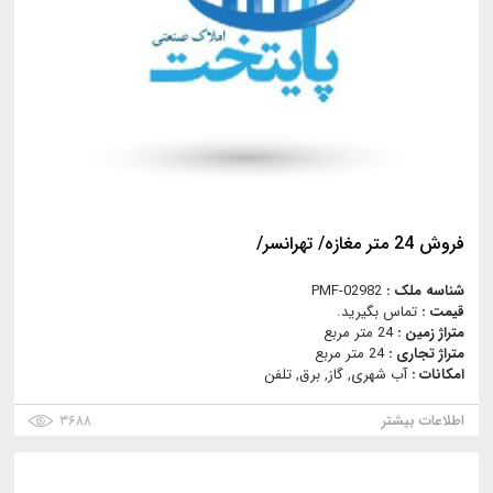
فروش 24 متر مغازه/ تهرانسر/
شناسه ملک :
PMF-02982
قیمت :
تماس بگیرید.
متراژ زمین :
24 متر مربع
متراژ تجاری :
24 متر مربع
امکانات :
آب شهری, گاز, برق, تلفن
اطلاعات بیشتر
۳۶۸۸