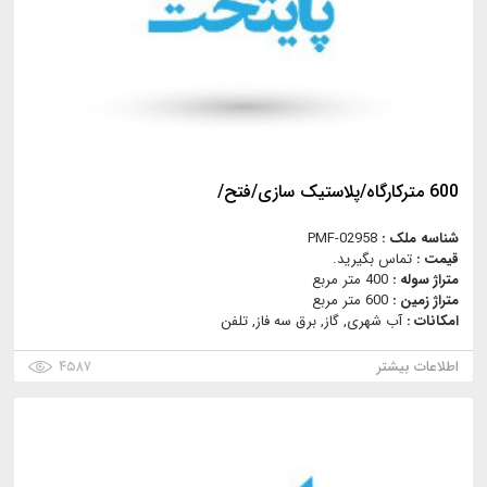
600 مترکارگاه/پلاستیک سازی/فتح/
شناسه ملک :
PMF-02958
قیمت :
تماس بگیرید.
متراژ سوله :
400 متر مربع
متراژ زمین :
600 متر مربع
امکانات :
آب شهری, گاز, برق سه فاز, تلفن
اطلاعات بیشتر
۴۵۸۷