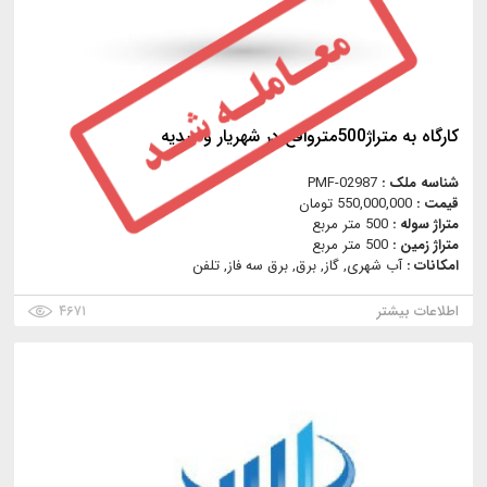
کارگاه به متراژ500مترواقع در شهریار وحیدیه
شناسه ملک :
PMF-02987
قیمت :
550,000,000 تومان
متراژ سوله :
500 متر مربع
متراژ زمین :
500 متر مربع
امکانات :
آب شهری, گاز, برق, برق سه فاز, تلفن
اطلاعات بیشتر
۴۶۷۱