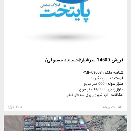
فروش 14500 متر/انبار/احمدآباد مستوفی/
شناسه ملک :
PMF-03008
قیمت :
تماس بگیرید.
متراژ سوله :
600 متر مربع
متراژ زمین :
14,500 متر مربع
امکانات :
آب شهری, برق سه فاز, تلفن
اطلاعات بیشتر
۴۰۱۶