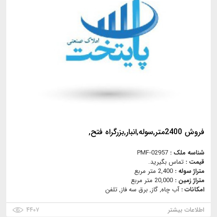
فروش 2400متر,سوله,انبار,بزرگراه فتح,
شناسه ملک :
PMF-02957
قیمت :
تماس بگیرید.
متراژ سوله :
2,400 متر مربع
متراژ زمین :
20,000 متر مربع
امکانات :
آب چاه, گاز, برق سه فاز, تلفن
اطلاعات بیشتر
۴۴۰۷