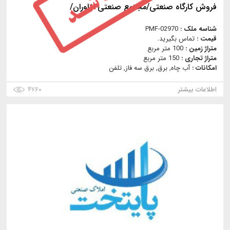
فروش کارگاه صنعتی/مجتمع صنعتی خاوران/
شناسه ملک :
PMF-02970
قیمت :
تماس بگیرید.
متراژ زمین :
100 متر مربع
متراژ تجاری :
150 متر مربع
امکانات :
آب چاه, برق, برق سه فاز, تلفن
اطلاعات بیشتر
۴۷۶۰