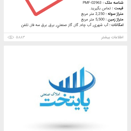
شناسه ملک :
PMF-02963
قیمت :
تماس بگیرید.
متراژ سوله :
2,250 متر مربع
متراژ زمین :
5,500 متر مربع
امکانات :
آب شهری, آب چاه, گاز, گاز صنعتي, برق, برق سه فاز, تلفن
اطلاعات بیشتر
۵۸۸۳