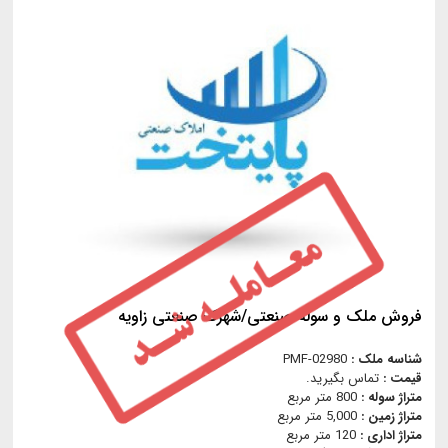
فروش ملک و سوله صنعتی/شهرک صنعتی زاویه
شناسه ملک :
PMF-02980
قیمت :
تماس بگیرید.
متراژ سوله :
800 متر مربع
متراژ زمین :
5,000 متر مربع
متراژ اداری :
120 متر مربع