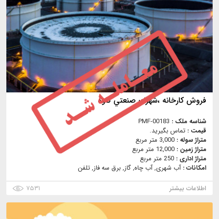
فروش كارخانه ،شهرك صنعتي كاوه
شناسه ملک :
PMF-00183
قیمت :
تماس بگیرید.
متراژ سوله :
3,000 متر مربع
متراژ زمین :
12,000 متر مربع
متراژ اداری :
250 متر مربع
امکانات :
آب شهری, آب چاه, گاز, برق سه فاز, تلفن
اطلاعات بیشتر
۷۵۳۱