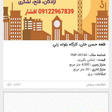
قلعه حسن خان، كارگاه بلوك زني
شناسه ملک :
PMF-00144
قیمت :
تماس بگیرید.
متراژ زمین :
4,000 متر مربع
متراژ اداری :
30 متر مربع
امکانات :
برق
اطلاعات بیشتر
۵۹۸۶