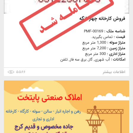
فروش كارخانه چهاردانگه
شناسه ملک :
PMF-00169
قیمت :
تماس بگیرید.
متراژ سوله :
1,300 متر مربع
متراژ زمین :
7,200 متر مربع
متراژ اداری :
300 متر مربع
امکانات :
آب شهری, گاز, برق سه فاز, تلفن
اطلاعات بیشتر
۵۵۶۶