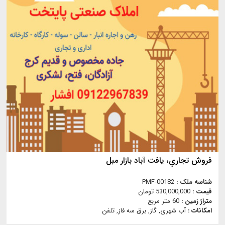
فروش تجاري، يافت آباد بازار مبل
شناسه ملک :
PMF-00182
قیمت :
530,000,000 تومان
متراژ زمین :
60 متر مربع
امکانات :
آب شهری, گاز, برق سه فاز, تلفن