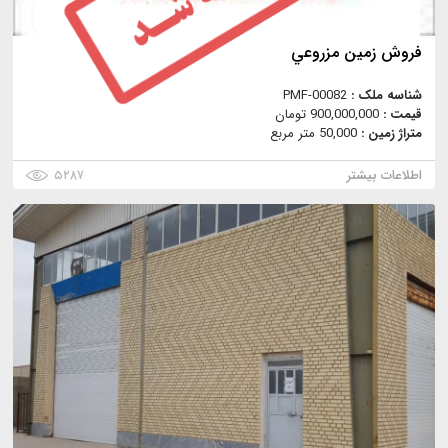
فروش زمين مزروعي
شناسه ملک :
PMF-00082
قیمت :
900,000,000 تومان
متراژ زمین :
50,000 متر مربع
اطلاعات بیشتر
۵۲۸۷