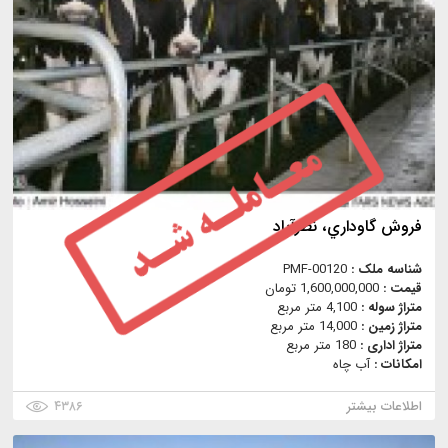
فروش گاوداري‏‏، نظرآباد
شناسه ملک :
PMF-00120
قیمت :
1,600,000,000 تومان
متراژ سوله :
4,100 متر مربع
متراژ زمین :
14,000 متر مربع
متراژ اداری :
180 متر مربع
امکانات :
آب چاه
اطلاعات بیشتر
۴۳۸۶