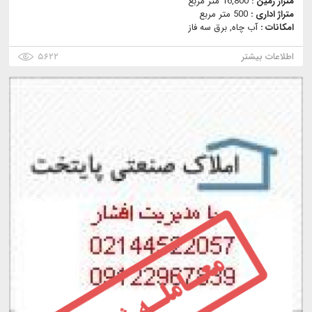
متراژ زمین :
16,800 متر مربع
متراژ اداری :
500 متر مربع
امکانات :
آب چاه, برق سه فاز
اطلاعات بیشتر
۵۶۲۲