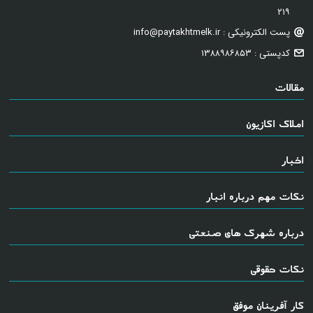
۲۱۹
پست الکترونیکی : info@paytakhtmelk.ir
کدپستی : ۱۳۸۸۹۸۶۸۵۳
مقالات
املاک اکازیون
اخبار
نکات مهم درباره انبار
درباره شهرک های صنعتی
نکات حقوقی
کار آفرینان موفق