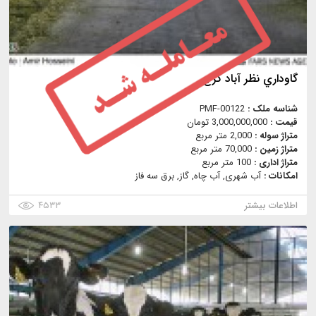
گاوداري نظر آباد كرج
شناسه ملک :
PMF-00122
قیمت :
3,000,000,000 تومان
متراژ سوله :
2,000 متر مربع
متراژ زمین :
70,000 متر مربع
متراژ اداری :
100 متر مربع
امکانات :
آب شهری, آب چاه, گاز, برق سه فاز
اطلاعات بیشتر
۴۵۳۳