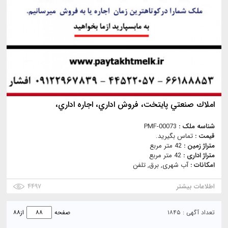
املاك صنعتي پايتخت، فروش اداري، اجاره اداري،
شناسه ملک :
PMF-00073
قیمت :
تماس بگیرید.
متراژ زمین :
42 متر مربع
متراژ اداری :
42 متر مربع
امکانات :
آب شهری, برق, تلفن
اطلاعات بیشتر
۴۴۹۷
تعداد آگهی : ۱۸۴۵
صفحه
از
۸۸