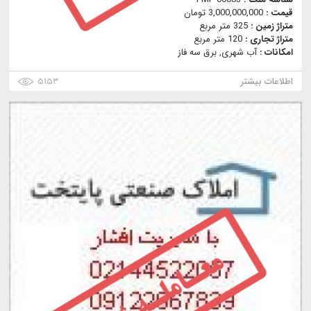
قیمت :
3,000,000,000 تومان
متراژ زمین :
325 متر مربع
متراژ تجاری :
120 متر مربع
امکانات :
آب شهری, برق سه فاز
اطلاعات بیشتر
۵۱۵۳