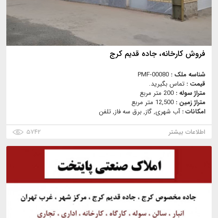
فروش كارخانه، جاده قديم كرج
شناسه ملک :
PMF-00080
قیمت :
تماس بگیرید.
متراژ سوله :
200 متر مربع
متراژ زمین :
12,500 متر مربع
امکانات :
آب شهری, گاز, برق سه فاز, تلفن
اطلاعات بیشتر
۵۷۴۲