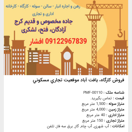
فروش كارگاه، يافت آباد موقعيت تجاري مسكوني
شناسه ملک :
PMF-00110
قیمت :
تماس بگیرید.
متراژ سوله :
1,500 متر مربع
متراژ زمین :
4,000 متر مربع
متراژ اداری :
40 متر مربع
متراژ تجاری :
150 متر مربع
امکانات :
آب شهری, آب چاه, گاز, برق سه فاز, تلفن