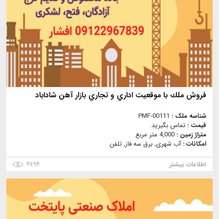
فروش ملك با موقعيت اداري و تجاري بازار آهن شاداباد
شناسه ملک :
PMF-00111
قیمت :
تماس بگیرید.
متراژ زمین :
4,000 متر مربع
امکانات :
آب شهری, برق سه فاز, تلفن
اطلاعات بیشتر
۴۶۹۴