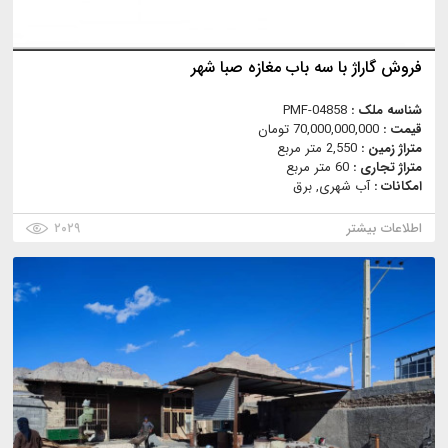
فروش گاراژ با سه باب مغازه صبا شهر
شناسه ملک :
PMF-04858
قیمت :
70,000,000,000 تومان
متراژ زمین :
2,550 متر مربع
متراژ تجاری :
60 متر مربع
امکانات :
آب شهری, برق
اطلاعات بیشتر
۲۰۲۹