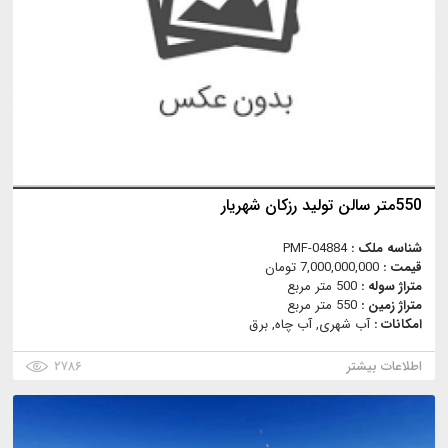
550متر سالن تولید رزکان شهریار
شناسه ملک :
PMF-04884
قیمت :
7,000,000,000 تومان
متراژ سوله :
500 متر مربع
متراژ زمین :
550 متر مربع
امکانات :
آب شهری, آب چاه, برق
اطلاعات بیشتر
۲۷۸۶