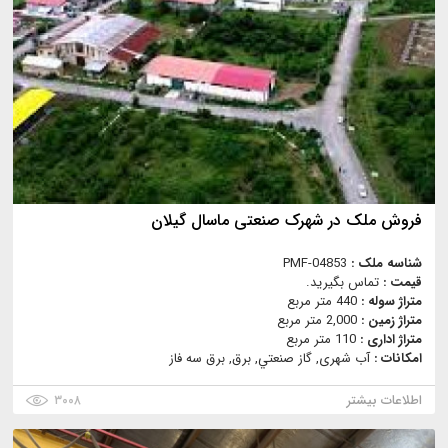
فروش ملک در شهرک صنعتی ماسال گیلان
شناسه ملک :
PMF-04853
قیمت :
تماس بگیرید.
متراژ سوله :
440 متر مربع
متراژ زمین :
2,000 متر مربع
متراژ اداری :
110 متر مربع
امکانات :
آب شهری, گاز صنعتي, برق, برق سه فاز
اطلاعات بیشتر
۳۰۰۸