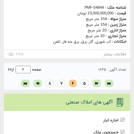
شناسه ملک :
PMF-04844
قیمت :
25,000,000,000 تومان
متراژ سوله :
354 متر مربع
متراژ زمین :
354 متر مربع
متراژ اداری :
20 متر مربع
متراژ تجاری :
30 متر مربع
امکانات :
آب شهری, گاز, برق, برق سه فاز, تلفن
اطلاعات بیشتر
۲۷۱۸
تعداد آگهی : ۱۸۴۵
صفحه
از
۸۸
۸
۷
۶
۵
آگهی های املاک صنعتی
اجاره انبار
جستجوی ملک