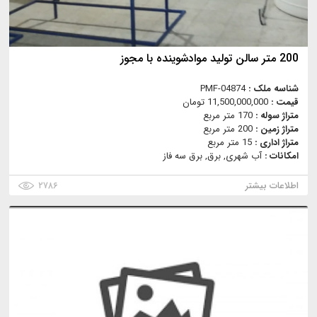
200 متر سالن تولید موادشوینده با مجوز
شناسه ملک :
PMF-04874
قیمت :
11,500,000,000 تومان
متراژ سوله :
170 متر مربع
متراژ زمین :
200 متر مربع
متراژ اداری :
15 متر مربع
امکانات :
آب شهری, برق, برق سه فاز
اطلاعات بیشتر
۲۷۸۶