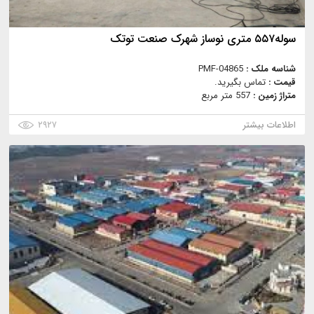
سوله۵۵۷ متری نوساز شهرک صنعت توتک
شناسه ملک :
PMF-04865
قیمت :
تماس بگیرید.
متراژ زمین :
557 متر مربع
اطلاعات بیشتر
۲۹۲۷