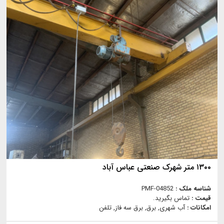
۱۳۰۰ متر شهرک صنعتی عباس آباد
شناسه ملک :
PMF-04852
قیمت :
تماس بگیرید.
امکانات :
آب شهری, برق, برق سه فاز, تلفن