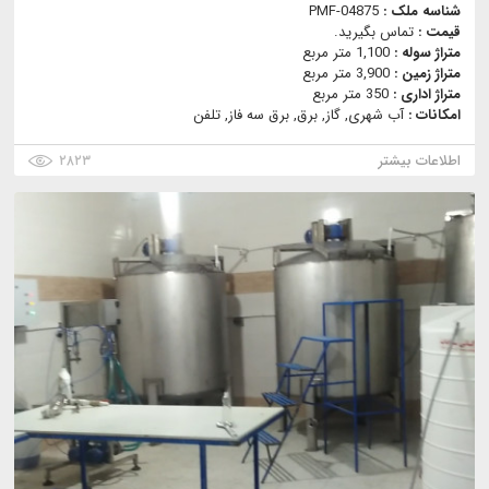
شناسه ملک :
PMF-04875
قیمت :
تماس بگیرید.
متراژ سوله :
1,100 متر مربع
متراژ زمین :
3,900 متر مربع
متراژ اداری :
350 متر مربع
امکانات :
آب شهری, گاز, برق, برق سه فاز, تلفن
اطلاعات بیشتر
۲۸۲۳