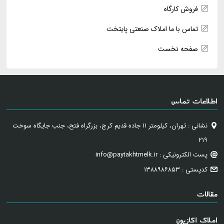
فروش کارگاه
تماس با ما املاک صنعتی پایتخت
صفحه نخست
اطلاعات تماس
نشانی : تهران، کیلومتر ۱۱ جاده قدیم کرج، بزرگراه فتح، جنب جایگاه سوخت
۲۱۹
پست الکترونیکی : info@paytakhtmelk.ir
کدپستی : ۱۳۸۸۹۸۶۸۵۳
مقالات
املاک اکازیون