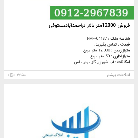
فروش 12000متر تالار دراحمدآبادمستوفی
شناسه ملک :
PMF-04137
قیمت :
تماس بگیرید.
متراژ زمین :
12,000 متر مربع
متراژ اداری :
50 متر مربع
امکانات :
آب شهری, گاز, برق, تلفن
اطلاعات بیشتر
۳۶۵۰