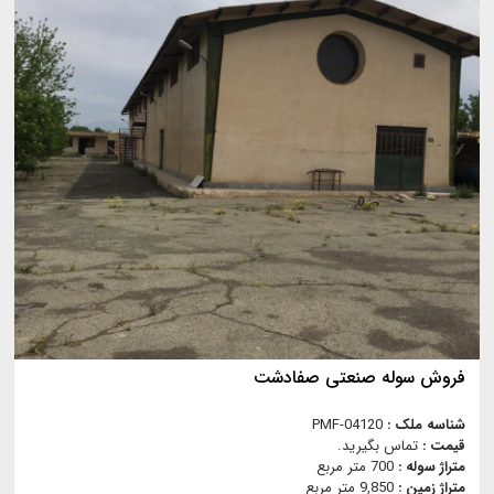
فروش سوله صنعتی صفادشت
شناسه ملک :
PMF-04120
قیمت :
تماس بگیرید.
متراژ سوله :
700 متر مربع
متراژ زمین :
9,850 متر مربع