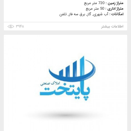
متراژ زمین :
720 متر مربع
متراژ اداری :
50 متر مربع
امکانات :
آب شهری, گاز, برق سه فاز, تلفن
اطلاعات بیشتر
۳۹۴۸