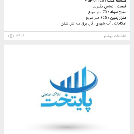
شناسه ملک :
PMF-04126
قیمت :
تماس بگیرید.
متراژ سوله :
70 متر مربع
متراژ زمین :
325 متر مربع
امکانات :
آب شهری, گاز, برق سه فاز, تلفن
اطلاعات بیشتر
۳۹۶۹