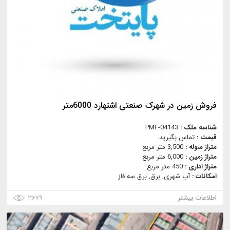
فروش زمین در شهرک صنعتی اشتهارد 6000متر
شناسه ملک :
PMF-04143
قیمت :
تماس بگیرید.
متراژ سوله :
3,500 متر مربع
متراژ زمین :
6,000 متر مربع
متراژ اداری :
450 متر مربع
امکانات :
آب شهری, برق, برق سه فاز
اطلاعات بیشتر
۳۶۷۹