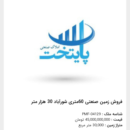
فروش زمین صنعتی 60متری شورآباد 30 هزار متر
شناسه ملک :
PMF-04129
قیمت :
45,000,000,000 تومان
متراژ زمین :
30,000 متر مربع