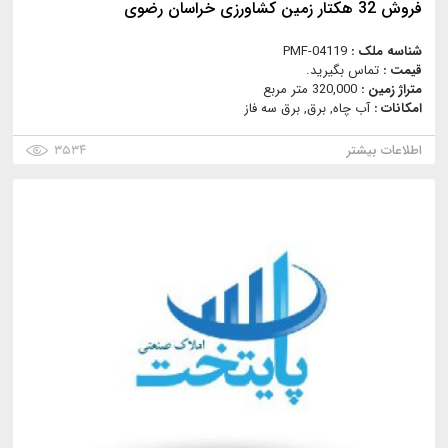
فروش 32 هکتار زمین کشاورزی خراسان رضوی
شناسه ملک :
PMF-04119
قیمت :
تماس بگیرید.
متراژ زمین :
320,000 متر مربع
امکانات :
آب چاه, برق, برق سه فاز
اطلاعات بیشتر
۳۵۳۴