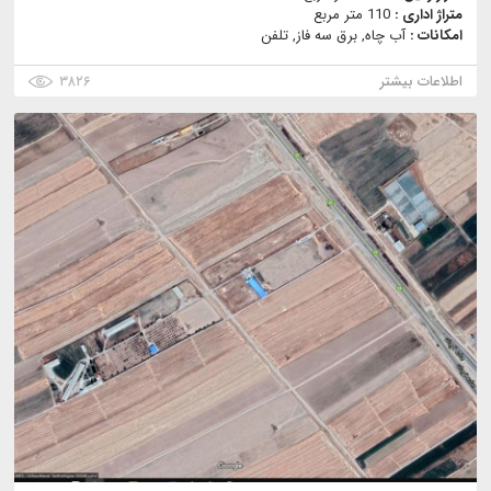
متراژ اداری :
110 متر مربع
امکانات :
آب چاه, برق سه فاز, تلفن
اطلاعات بیشتر
۳۸۲۶