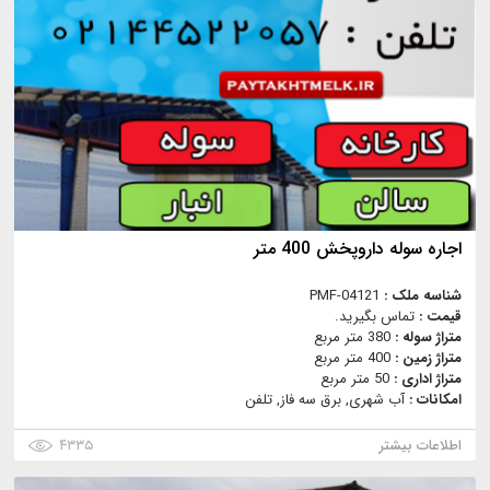
اجاره سوله داروپخش 400 متر
شناسه ملک :
PMF-04121
قیمت :
تماس بگیرید.
متراژ سوله :
380 متر مربع
متراژ زمین :
400 متر مربع
متراژ اداری :
50 متر مربع
امکانات :
آب شهری, برق سه فاز, تلفن
اطلاعات بیشتر
۴۳۳۵