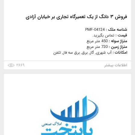
فروش ۳ دانگ از یک تعمیرگاه تجاری بر خیابان آزادی
شناسه ملک :
PMF-04124
قیمت :
تماس بگیرید.
متراژ سوله :
450 متر مربع
متراژ زمین :
720 متر مربع
امکانات :
آب شهری, گاز, برق, برق سه فاز, تلفن
اطلاعات بیشتر
۲۶۶۹