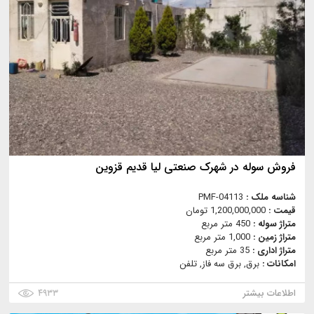
فروش سوله در شهرک صنعتی لیا قدیم قزوین
شناسه ملک :
PMF-04113
قیمت :
1,200,000,000 تومان
متراژ سوله :
450 متر مربع
متراژ زمین :
1,000 متر مربع
متراژ اداری :
35 متر مربع
امکانات :
برق, برق سه فاز, تلفن
اطلاعات بیشتر
۴۹۳۳