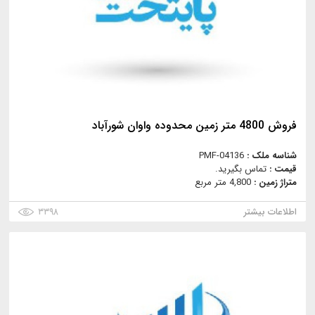
فروش 4800 متر زمین محدوده واوان شورآباد
شناسه ملک :
PMF-04136
قیمت :
تماس بگیرید.
متراژ زمین :
4,800 متر مربع
اطلاعات بیشتر
۳۳۹۸