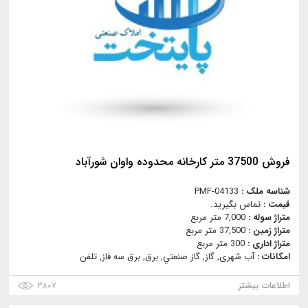
فروش 37500 متر کارخانه محدوده واوان شورآباد
شناسه ملک :
PMF-04133
قیمت :
تماس بگیرید.
متراژ سوله :
7,000 متر مربع
متراژ زمین :
37,500 متر مربع
متراژ اداری :
300 متر مربع
امکانات :
آب شهری, گاز, گاز صنعتي, برق, برق سه فاز, تلفن
اطلاعات بیشتر
۳۸۰۷