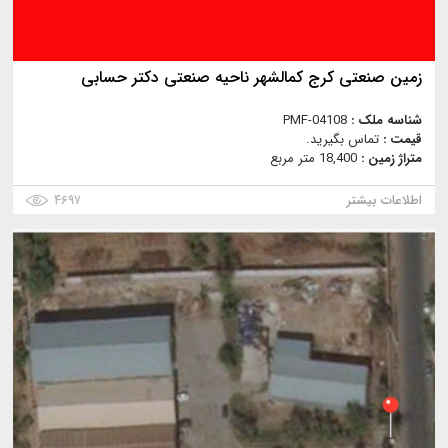
زمین صنعتی کرج کمالشهر ناحیه صنعتی دکتر حسابی
شناسه ملک :
PMF-04108
قیمت :
تماس بگیرید.
متراژ زمین :
18,400 متر مربع
اطلاعات بیشتر
۴۶۹۷