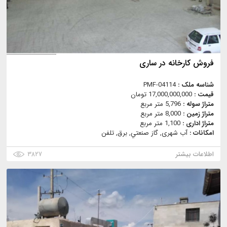
فروش کارخانه در ساری
شناسه ملک :
PMF-04114
قیمت :
17,000,000,000 تومان
متراژ سوله :
5,796 متر مربع
متراژ زمین :
8,000 متر مربع
متراژ اداری :
1,100 متر مربع
امکانات :
آب شهری, گاز صنعتي, برق, تلفن
اطلاعات بیشتر
۳۸۲۷