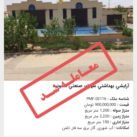
آرايشي بهداشتي شهرك صنعتي مامونيه
شناسه ملک :
PMF-02116
قیمت :
900,000,000 تومان
متراژ سوله :
1,200 متر مربع
متراژ زمین :
2,220 متر مربع
متراژ اداری :
150 متر مربع
امکانات :
آب شهری, گاز, برق سه فاز, تلفن