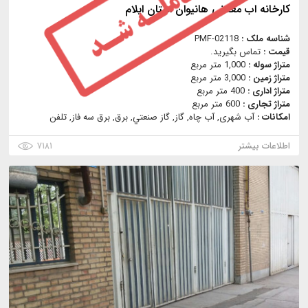
کارخانه اب معدنی هانیوان استان ايلام
شناسه ملک :
PMF-02118
قیمت :
تماس بگیرید.
متراژ سوله :
1,000 متر مربع
متراژ زمین :
3,000 متر مربع
متراژ اداری :
400 متر مربع
متراژ تجاری :
600 متر مربع
امکانات :
آب شهری, آب چاه, گاز, گاز صنعتي, برق, برق سه فاز, تلفن
اطلاعات بیشتر
۷۱۸۱