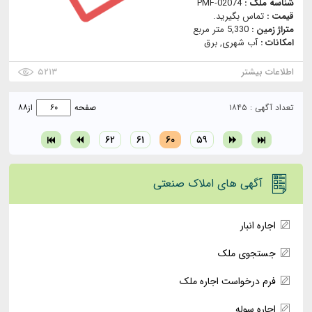
شناسه ملک :
PMF-02074
قیمت :
تماس بگیرید.
متراژ زمین :
5,330 متر مربع
امکانات :
آب شهری, برق
اطلاعات بیشتر
۵۲۱۳
تعداد آگهی : ۱۸۴۵
صفحه
از
۸۸
۶۲
۶۱
۶۰
۵۹
آگهی های املاک صنعتی
اجاره انبار
جستجوی ملک
فرم درخواست اجاره ملک
اجاره سوله