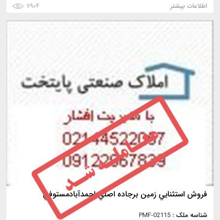
اطلاعات بیشتر
۷۹۰۴
فروش استثنايي زمين برجاده اصلي احمدآبادمستوفي
شناسه ملک :
PMF-02115