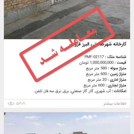
کارخانه شهرصنعتی البرز قزوین
شناسه ملک :
PMF-02117
قیمت :
1,000,000,000 تومان
متراژ سوله :
580 متر مربع
متراژ زمین :
600 متر مربع
متراژ اداری :
20 متر مربع
متراژ تجاری :
600 متر مربع
امکانات :
آب شهری, گاز, گاز صنعتي, برق, برق سه فاز, تلفن
اطلاعات بیشتر
۵۳۰۹