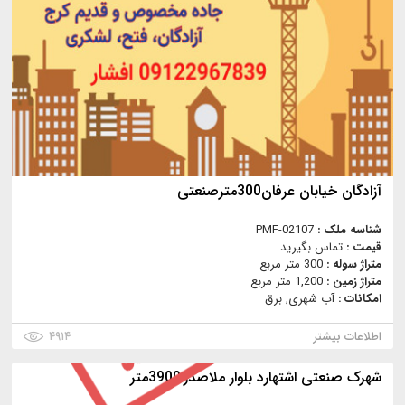
آزادگان خیابان عرفان300مترصنعتی
شناسه ملک :
PMF-02107
قیمت :
تماس بگیرید.
متراژ سوله :
300 متر مربع
متراژ زمین :
1,200 متر مربع
امکانات :
آب شهری, برق
اطلاعات بیشتر
۴۹۱۴
شهرک صنعتی اشتهارد بلوار ملاصدرا3900متر