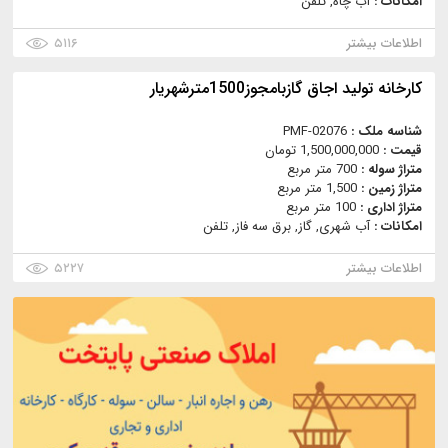
امکانات :
آب چاه, تلفن
اطلاعات بیشتر
۵۱۱۶
كارخانه توليد اجاق گازبامجوز1500مترشهريار
شناسه ملک :
PMF-02076
قیمت :
1,500,000,000 تومان
متراژ سوله :
700 متر مربع
متراژ زمین :
1,500 متر مربع
متراژ اداری :
100 متر مربع
امکانات :
آب شهری, گاز, برق سه فاز, تلفن
اطلاعات بیشتر
۵۲۲۷