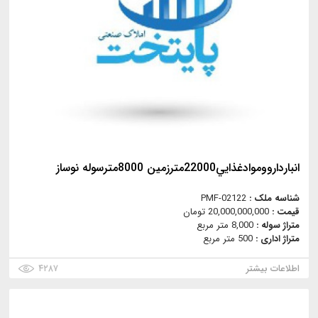
انباردارووموادغذايي22000مترزمين 8000مترسوله نوساز
شناسه ملک :
PMF-02122
قیمت :
20,000,000,000 تومان
متراژ سوله :
8,000 متر مربع
متراژ اداری :
500 متر مربع
اطلاعات بیشتر
۴۲۸۷