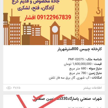
كارخانه چيبس 800مترشهريار
شناسه ملک :
PMF-02075
قیمت :
1,600,000,000 تومان
متراژ سوله :
680 متر مربع
متراژ زمین :
780 متر مربع
امکانات :
آب شهری, گاز, برق سه فاز, تلفن
اطلاعات بیشتر
۳۸۷۵
شهرك صنعتي پاسارگاد5330مترزمين صنعتي