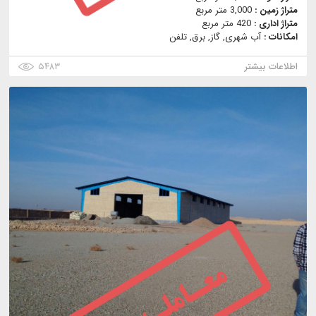
متراژ زمین :
3,000 متر مربع
متراژ اداری :
420 متر مربع
امکانات :
آب شهری, گاز, برق, تلفن
اطلاعات بیشتر
۵۴۸۳