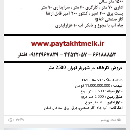
فروش کارخانه در شهریار تهران 2500 متر
شناسه ملک :
PMF-04268
قیمت :
11,000,000,000 تومان
متراژ سوله :
1,500 متر مربع
متراژ زمین :
2,500 متر مربع
متراژ اداری :
70 متر مربع
امکانات :
آب چاه, گاز صنعتي, برق, برق سه فاز, تلفن
اطلاعات بیشتر
۳۶۴۹