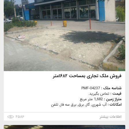
فروش ملک تجاری بمساحت ۱۶۸۲متر
شناسه ملک :
PMF-04237
قیمت :
تماس بگیرید.
متراژ زمین :
1,682 متر مربع
امکانات :
آب شهری, گاز, برق, برق سه فاز, تلفن
اطلاعات بیشتر
۲۵۸۶