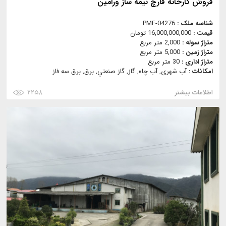
فروش کارخانه قارچ نیمه ساز ورامین
شناسه ملک :
PMF-04276
قیمت :
16,000,000,000 تومان
متراژ سوله :
2,000 متر مربع
متراژ زمین :
5,000 متر مربع
متراژ اداری :
30 متر مربع
امکانات :
آب شهری, آب چاه, گاز, گاز صنعتي, برق, برق سه فاز
اطلاعات بیشتر
۲۲۵۸