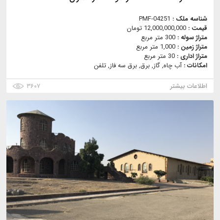
شناسه ملک :
PMF-04251
قیمت :
12,000,000,000 تومان
متراژ سوله :
300 متر مربع
متراژ زمین :
1,000 متر مربع
متراژ اداری :
30 متر مربع
امکانات :
آب چاه, گاز, برق, برق سه فاز, تلفن
اطلاعات بیشتر
۳۶۰۷