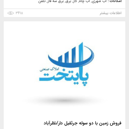
امکانات :
آب شهری, آب چاه, گاز, برق, برق سه فاز, تلفن
اطلاعات بیشتر
۳۴۱۸
فروش زمین با دو سوله جرثقیل دار/نظرآباد