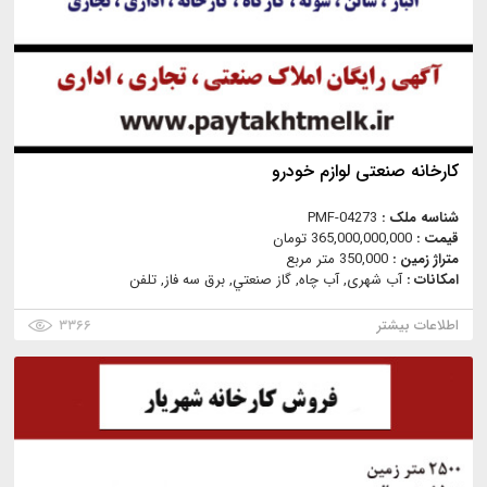
کارخانه صنعتی لوازم خودرو
شناسه ملک :
PMF-04273
قیمت :
365,000,000,000 تومان
متراژ زمین :
350,000 متر مربع
امکانات :
آب شهری, آب چاه, گاز صنعتي, برق سه فاز, تلفن
اطلاعات بیشتر
۳۳۶۶