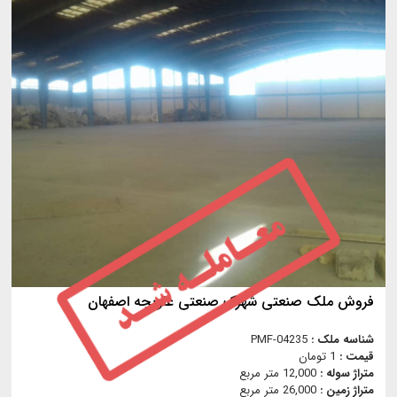
فروش ملک صنعتی شهرک صنعتی علویجه اصفهان
شناسه ملک :
PMF-04235
قیمت :
1 تومان
متراژ سوله :
12,000 متر مربع
متراژ زمین :
26,000 متر مربع