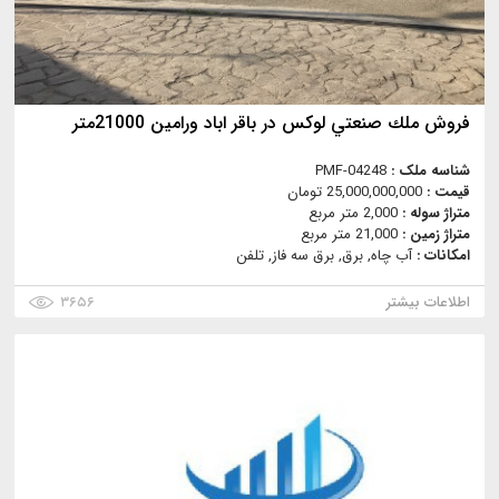
فروش ملك صنعتي لوكس در باقر اباد ورامين 21000متر
شناسه ملک :
PMF-04248
قیمت :
25,000,000,000 تومان
متراژ سوله :
2,000 متر مربع
متراژ زمین :
21,000 متر مربع
امکانات :
آب چاه, برق, برق سه فاز, تلفن
اطلاعات بیشتر
۳۶۵۶