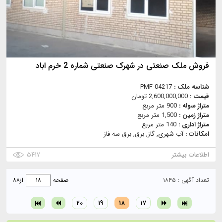
فروش ملک صنعتی در شهرک صنعتی شماره 2 خرم اباد
شناسه ملک :
PMF-04217
قیمت :
2,600,000,000 تومان
متراژ سوله :
900 متر مربع
متراژ زمین :
1,500 متر مربع
متراژ اداری :
140 متر مربع
امکانات :
آب شهری, گاز, برق, برق سه فاز
اطلاعات بیشتر
۵۴۱۷
تعداد آگهی : ۱۸۴۵
صفحه
از
۸۸
۲۰
۱۹
۱۸
۱۷