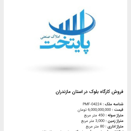
فروش کارگاه بلوک در استان مازندران
شناسه ملک :
PMF-04224
قیمت :
6,000,000,000 تومان
متراژ سوله :
450 متر مربع
متراژ زمین :
3,000 متر مربع
متراژ اداری :
80 متر مربع