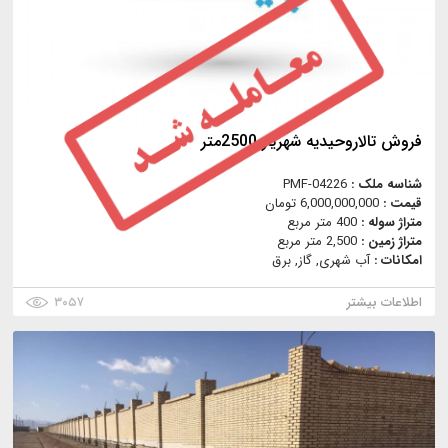
فروش تالاروحیدیه شهریار 2500متر
شناسه ملک :
PMF-04226
قیمت :
6,000,000,000 تومان
متراژ سوله :
400 متر مربع
متراژ زمین :
2,500 متر مربع
امکانات :
آب شهری, گاز, برق
اطلاعات بیشتر
۳۰۵۷