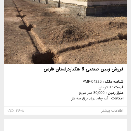
فروش زمین صنعتی 8 هکتاردراستان فارس
شناسه ملک :
PMF-04225
قیمت :
3 تومان
متراژ زمین :
80,000 متر مربع
امکانات :
آب چاه, برق, برق سه فاز
اطلاعات بیشتر
۳۶۰۸