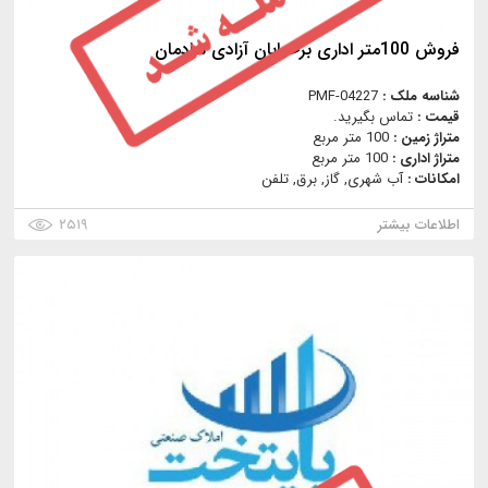
فروش 100متر اداری برخیابان آزادی شادمان
شناسه ملک :
PMF-04227
قیمت :
تماس بگیرید.
متراژ زمین :
100 متر مربع
متراژ اداری :
100 متر مربع
امکانات :
آب شهری, گاز, برق, تلفن
اطلاعات بیشتر
۲۵۱۹