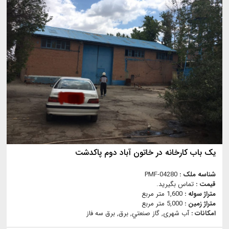
یک باب کارخانه در خاتون آباد دوم پاکدشت
شناسه ملک :
PMF-04280
قیمت :
تماس بگیرید.
متراژ سوله :
1,600 متر مربع
متراژ زمین :
5,000 متر مربع
امکانات :
آب شهری, گاز صنعتي, برق, برق سه فاز