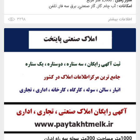
متراژ زمین :
2,000 متر مربع
امکانات :
آب چاه, گاز, گاز صنعتي, برق سه فاز, تلفن
اطلاعات بیشتر
۳۲۹۸
1000متر مساحت 300متر سوله سه راه ادران