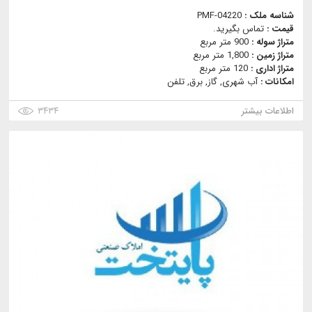
شناسه ملک :
PMF-04220
قیمت :
تماس بگیرید.
متراژ سوله :
900 متر مربع
متراژ زمین :
1,800 متر مربع
متراژ اداری :
120 متر مربع
امکانات :
آب شهری, گاز, برق, تلفن
اطلاعات بیشتر
۳۴۳۴