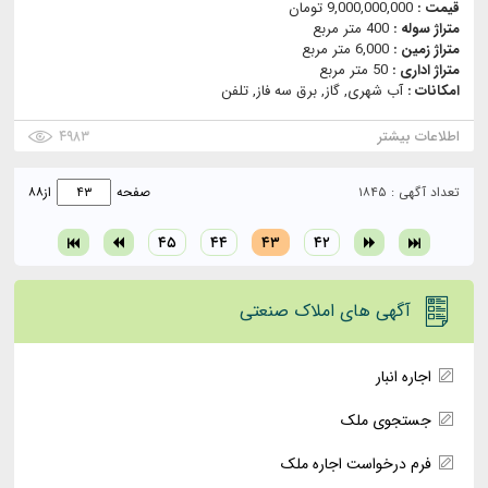
قیمت :
9,000,000,000 تومان
متراژ سوله :
400 متر مربع
متراژ زمین :
6,000 متر مربع
متراژ اداری :
50 متر مربع
امکانات :
آب شهری, گاز, برق سه فاز, تلفن
اطلاعات بیشتر
۴۹۸۳
تعداد آگهی : ۱۸۴۵
صفحه
از
۸۸
۴۵
۴۴
۴۳
۴۲
آگهی های املاک صنعتی
اجاره انبار
جستجوی ملک
فرم درخواست اجاره ملک