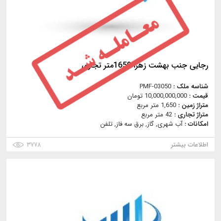
رجایی جنب بهشت زهرا 1650متر تجاری
شناسه ملک :
PMF-03050
قیمت :
10,000,000,000 تومان
متراژ زمین :
1,650 متر مربع
متراژ تجاری :
42 متر مربع
امکانات :
آب شهری, گاز, برق سه فاز, تلفن
اطلاعات بیشتر
۳۷۷۸