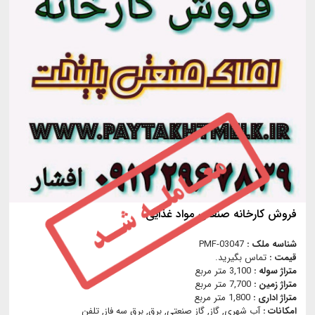
فروش کارخانه صنعتی مواد غذایی
شناسه ملک :
PMF-03047
قیمت :
تماس بگیرید.
متراژ سوله :
3,100 متر مربع
متراژ زمین :
7,700 متر مربع
متراژ اداری :
1,800 متر مربع
امکانات :
آب شهری, گاز, گاز صنعتي, برق, برق سه فاز, تلفن