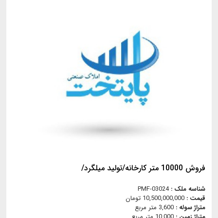
فروش 10000 متر کارخانه/تولید میلگرد/
شناسه ملک :
PMF-03024
قیمت :
10,500,000,000 تومان
متراژ سوله :
3,600 متر مربع
متراژ زمین :
10,000 متر مربع