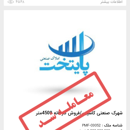
اطلاعات بیشتر
۴۵۴۸
شهرک صنعتی کاسپین/فروش کارخانه 4500متر
شناسه ملک :
PMF-03052