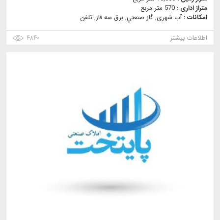
متراژ اداری :
570 متر مربع
امکانات :
آب شهری, گاز صنعتي, برق سه فاز, تلفن
اطلاعات بیشتر
۴۸۴۰