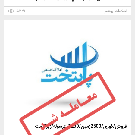
اطلاعات بیشتر
۵۳۳۱
فروش/فوری/2500زمین/1200مترسوله/زیرقیمت