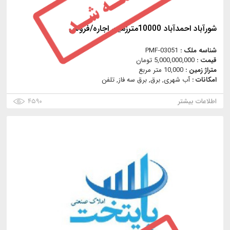
شورآباد احمدآباد 10000مترزمین اجاره/فروش
شناسه ملک :
PMF-03051
قیمت :
5,000,000,000 تومان
متراژ زمین :
10,000 متر مربع
امکانات :
آب شهری, برق, برق سه فاز, تلفن
اطلاعات بیشتر
۴۵۹۰