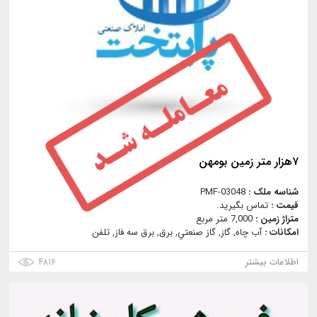
٧هزار متر زمين بومهن
شناسه ملک :
PMF-03048
قیمت :
تماس بگیرید.
متراژ زمین :
7,000 متر مربع
امکانات :
آب چاه, گاز, گاز صنعتي, برق, برق سه فاز, تلفن
اطلاعات بیشتر
۴۸۱۶