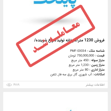
فروش 1230 متر/کارخانه تولید/انواع شوینده/
شناسه ملک :
PMF-03034
قیمت :
750,000,000 تومان
متراژ سوله :
450 متر مربع
متراژ زمین :
1,230 متر مربع
متراژ اداری :
80 متر مربع
امکانات :
آب شهری, گاز, برق سه فاز, تلفن
اطلاعات بیشتر
۴۷۱۹