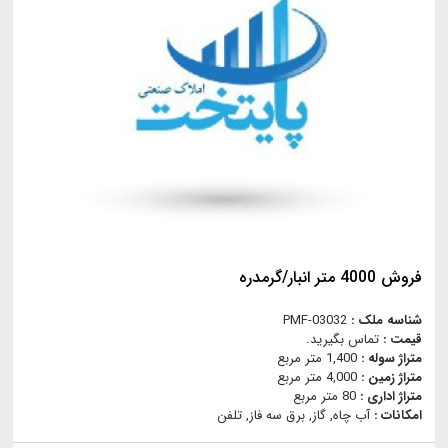
فروش 4000 متر انبار/گرمدره
شناسه ملک :
PMF-03032
قیمت :
تماس بگیرید.
متراژ سوله :
1,400 متر مربع
متراژ زمین :
4,000 متر مربع
متراژ اداری :
80 متر مربع
امکانات :
آب چاه, گاز, برق سه فاز, تلفن