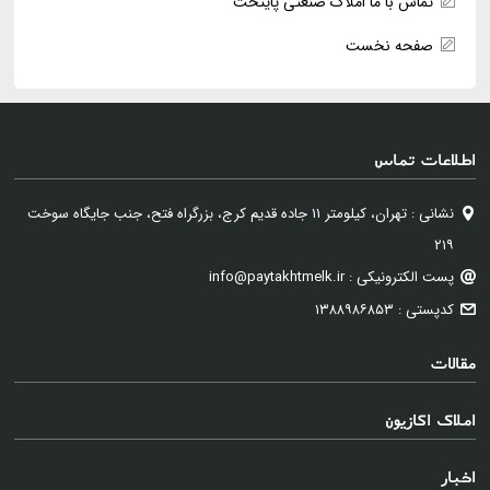
تماس با ما املاک صنعتی پایتخت
صفحه نخست
اطلاعات تماس
نشانی : تهران، کیلومتر ۱۱ جاده قدیم کرج، بزرگراه فتح، جنب جایگاه سوخت
۲۱۹
پست الکترونیکی : info@paytakhtmelk.ir
کدپستی : ۱۳۸۸۹۸۶۸۵۳
مقالات
املاک اکازیون
اخبار