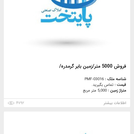
فروش 5000 متر/زمین بایر گرمدره/
شناسه ملک :
PMF-03016
قیمت :
تماس بگیرید.
متراژ زمین :
5,000 متر مربع
اطلاعات بیشتر
۴۷۹۲