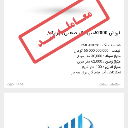
فروش 62000متر/ملک صنعتی/کهریزک/
شناسه ملک :
PMF-03026
قیمت :
65,000,000,000 تومان
متراژ سوله :
30,000 متر مربع
متراژ زمین :
62,000 متر مربع
متراژ اداری :
100 متر مربع
امکانات :
آب چاه, گاز, برق سه فاز
اطلاعات بیشتر
۴۶۵۴