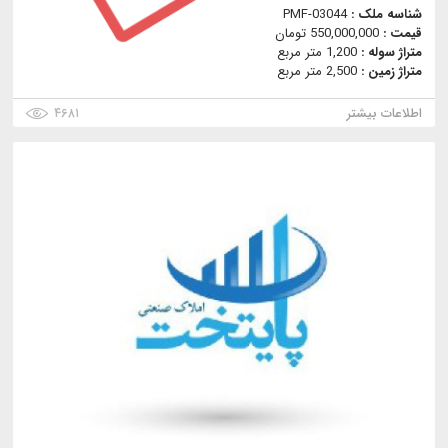
شناسه ملک :
PMF-03044
قیمت :
550,000,000 تومان
متراژ سوله :
1,200 متر مربع
متراژ زمین :
2,500 متر مربع
اطلاعات بیشتر
۴۶۸۱