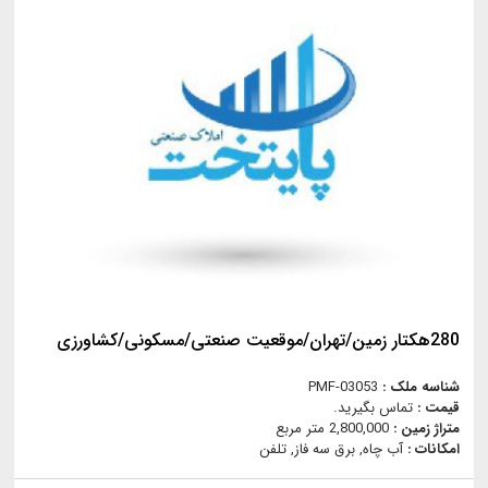
280هکتار زمین/تهران/موقعیت صنعتی/مسکونی/کشاورزی
شناسه ملک :
PMF-03053
قیمت :
تماس بگیرید.
متراژ زمین :
2,800,000 متر مربع
امکانات :
آب چاه, برق سه فاز, تلفن