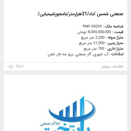
صنعتی شمس آباد/21هزارمتر/بامجوزشیمیایی/
شناسه ملک :
PMF-03039
قیمت :
8,000,000,000 تومان
متراژ سوله :
2,200 متر مربع
متراژ زمین :
21,000 متر مربع
متراژ اداری :
700 متر مربع
امکانات :
آب شهری, گاز صنعتي, برق سه فاز, تلفن
اطلاعات بیشتر
۴۵۶۷