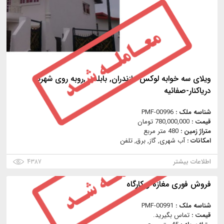
ویلای سه خوابه لوکس مازندران, بابلسر ,روبه روی شهرک
دریاکنار-صفائیه
شناسه ملک :
PMF-00996
قیمت :
780,000,000 تومان
متراژ زمین :
480 متر مربع
امکانات :
آب شهری, گاز, برق, تلفن
اطلاعات بیشتر
۴۳۸۷
فروش فوری مغازه و کارگاه
شناسه ملک :
PMF-00991
قیمت :
تماس بگیرید.