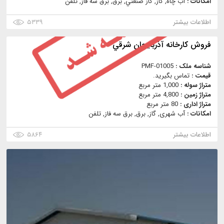
امکانات :
آب چاه, گاز, گاز صنعتي, برق, برق سه فاز, تلفن
اطلاعات بیشتر
۵۳۳۹
فروش كارخانه آذربايجان شرقي
شناسه ملک :
PMF-01005
قیمت :
تماس بگیرید.
متراژ سوله :
1,000 متر مربع
متراژ زمین :
4,800 متر مربع
متراژ اداری :
80 متر مربع
امکانات :
آب شهری, گاز, برق, برق سه فاز, تلفن
اطلاعات بیشتر
۵۸۶۴