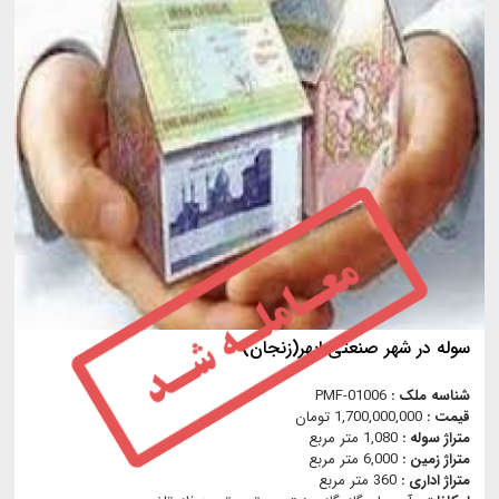
سوله در شهر صنعتی ابهر(زنجان)
شناسه ملک :
PMF-01006
قیمت :
1,700,000,000 تومان
متراژ سوله :
1,080 متر مربع
متراژ زمین :
6,000 متر مربع
متراژ اداری :
360 متر مربع