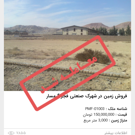
فروش زمين در شهرک صنعتی فجر گرمسار
شناسه ملک :
PMF-01003
قیمت :
150,000,000 تومان
متراژ زمین :
3,000 متر مربع
اطلاعات بیشتر
۷۸۵۵