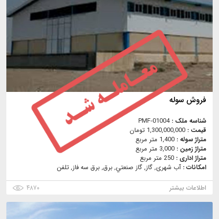
فروش سوله
شناسه ملک :
PMF-01004
قیمت :
1,300,000,000 تومان
متراژ سوله :
1,400 متر مربع
متراژ زمین :
3,000 متر مربع
متراژ اداری :
250 متر مربع
امکانات :
آب شهری, گاز, گاز صنعتي, برق, برق سه فاز, تلفن
اطلاعات بیشتر
۴۸۷۰