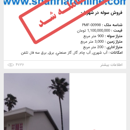
فروش سوله در شهریار-
شناسه ملک :
PMF-00998
قیمت :
1,100,000,000 تومان
متراژ سوله :
900 متر مربع
متراژ زمین :
3,000 متر مربع
متراژ اداری :
200 متر مربع
امکانات :
آب شهری, آب چاه, گاز, گاز صنعتي, برق, برق سه فاز, تلفن
اطلاعات بیشتر
۴۷۳۶