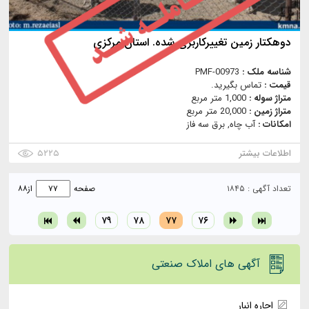
دوهکتار زمین تغییرکاربری شده. استان مركزي
شناسه ملک :
PMF-00973
قیمت :
تماس بگیرید.
متراژ سوله :
1,000 متر مربع
متراژ زمین :
20,000 متر مربع
امکانات :
آب چاه, برق سه فاز
اطلاعات بیشتر
۵۲۲۵
تعداد آگهی : ۱۸۴۵
صفحه
از
۸۸
۷۹
۷۸
۷۷
۷۶
آگهی های املاک صنعتی
اجاره انبار