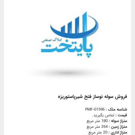
فروش سوله نوساز فتح شيرپاستوريزه
شناسه ملک :
PMF-01596
قیمت :
تماس بگیرید.
متراژ سوله :
180 متر مربع
متراژ زمین :
264 متر مربع
متراژ اداری :
20 متر مربع