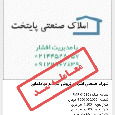
شهرك صنعتي اشتهارد فروش كارخانه موادغذايي
شناسه ملک :
PMF-01586
قیمت :
5,000,000,000 تومان
متراژ سوله :
1,200 متر مربع
متراژ زمین :
9,000 متر مربع
متراژ اداری :
650 متر مربع