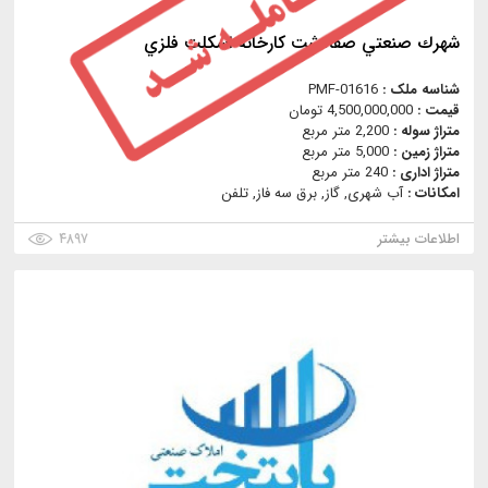
شهرك صنعتي صفادشت كارخانه اسكلت فلزي
شناسه ملک :
PMF-01616
قیمت :
4,500,000,000 تومان
متراژ سوله :
2,200 متر مربع
متراژ زمین :
5,000 متر مربع
متراژ اداری :
240 متر مربع
امکانات :
آب شهری, گاز, برق سه فاز, تلفن
اطلاعات بیشتر
۴۸۹۷