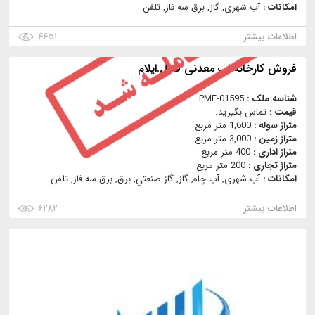
امکانات :
آب شهری, گاز, برق سه فاز, تلفن
اطلاعات بیشتر
۴۴۵۱
فروش کارخانه اب معدنی فعال.ایلام
شناسه ملک :
PMF-01595
قیمت :
تماس بگیرید.
متراژ سوله :
1,600 متر مربع
متراژ زمین :
3,000 متر مربع
متراژ اداری :
400 متر مربع
متراژ تجاری :
200 متر مربع
امکانات :
آب شهری, آب چاه, گاز, گاز صنعتي, برق, برق سه فاز, تلفن
اطلاعات بیشتر
۶۲۸۲