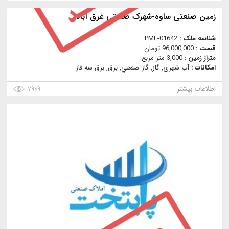
زمین صنعتی ساوه-شهرک صنعتی غرق آباد
شناسه ملک :
PMF-01642
قیمت :
96,000,000 تومان
متراژ زمین :
3,000 متر مربع
امکانات :
آب شهری, گاز, گاز صنعتي, برق, برق سه فاز
اطلاعات بیشتر
۷۹۰۹