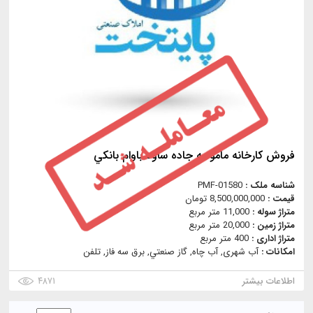
فروش كارخانه مامونيه جاده ساوه باوام بانكي
شناسه ملک :
PMF-01580
قیمت :
8,500,000,000 تومان
متراژ سوله :
11,000 متر مربع
متراژ زمین :
20,000 متر مربع
متراژ اداری :
400 متر مربع
امکانات :
آب شهری, آب چاه, گاز صنعتي, برق سه فاز, تلفن
اطلاعات بیشتر
۴۸۷۱