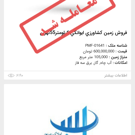
فروش زمين كشاورزي ايوانكي كيلومتر55تهران
شناسه ملک :
PMF-01641
قیمت :
600,000,000 تومان
متراژ زمین :
105,000 متر مربع
امکانات :
آب چاه, گاز, برق سه فاز
اطلاعات بیشتر
۶۱۹۰