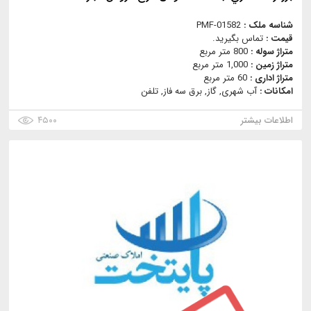
شناسه ملک :
PMF-01582
قیمت :
تماس بگیرید.
متراژ سوله :
800 متر مربع
متراژ زمین :
1,000 متر مربع
متراژ اداری :
60 متر مربع
امکانات :
آب شهری, گاز, برق سه فاز, تلفن
اطلاعات بیشتر
۴۵۰۰