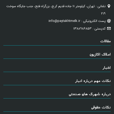
نشانی : تهران، کیلومتر ۱۱ جاده قدیم کرج، بزرگراه فتح، جنب جایگاه سوخت
۲۱۹
پست الکترونیکی : info@paytakhtmelk.ir
کدپستی : ۱۳۸۸۹۸۶۸۵۳
مقالات
املاک اکازیون
اخبار
نکات مهم درباره انبار
درباره شهرک های صنعتی
نکات حقوقی