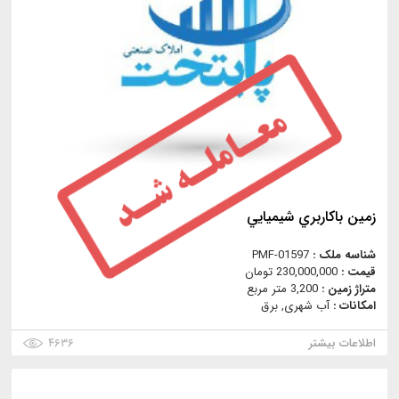
زمين باكاربري شيميايي
شناسه ملک :
PMF-01597
قیمت :
230,000,000 تومان
متراژ زمین :
3,200 متر مربع
امکانات :
آب شهری, برق
اطلاعات بیشتر
۴۶۳۶