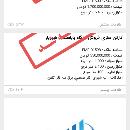
شناسه ملک :
PMF-01599
قیمت :
1,700,000,000 تومان
متراژ زمین :
6,432 متر مربع
اطلاعات بیشتر
۵۳۱۷
كارتن سازي فروش كارگاه باباسلمان شهريار
شناسه ملک :
PMF-01598
قیمت :
550,000,000 تومان
متراژ سوله :
1,000 متر مربع
متراژ زمین :
2,100 متر مربع
متراژ اداری :
100 متر مربع
امکانات :
آب شهری, گاز صنعتي, برق سه فاز, تلفن
اطلاعات بیشتر
۶۰۱۴