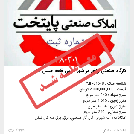
کارگاه صنعتی واقع در شهر قدس قلعه حسن خان
شناسه ملک :
PMF-01648
قیمت :
2,000,000,000 تومان
متراژ سوله :
240 متر مربع
متراژ زمین :
1,615 متر مربع
متراژ اداری :
54 متر مربع
متراژ تجاری :
240 متر مربع
امکانات :
آب شهری, گاز, گاز صنعتي, برق, برق سه فاز, تلفن
اطلاعات بیشتر
۴۹۹۵