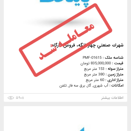
شهرك صنعتي چهاردانگه، فروش كارگاه
شناسه ملک :
PMF-01615
قیمت :
835,000,000 تومان
متراژ سوله :
153 متر مربع
متراژ زمین :
380 متر مربع
متراژ اداری :
60 متر مربع
امکانات :
آب شهری, گاز, برق سه فاز, تلفن
اطلاعات بیشتر
۵۹۰۸