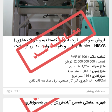
فروش مدرنترین کارخانه تولید كنستانتره و خوراک هایژن (
Buhler - HISYS ) طیور و دام به ظرفیت ۲۰ تن در ساعت
شناسه ملک :
PMF-01606
قیمت :
52,000,000,000 تومان
متراژ سوله :
1,257 متر مربع
متراژ زمین :
10,000 متر مربع
متراژ اداری :
116 متر مربع
امکانات :
آب شهری, گاز, گاز صنعتي, برق, برق سه فاز, تلفن
اطلاعات بیشتر
۴۶۶۹
شهرك صنعتي شمس آباد،فروش زمين بامجوزفلزي