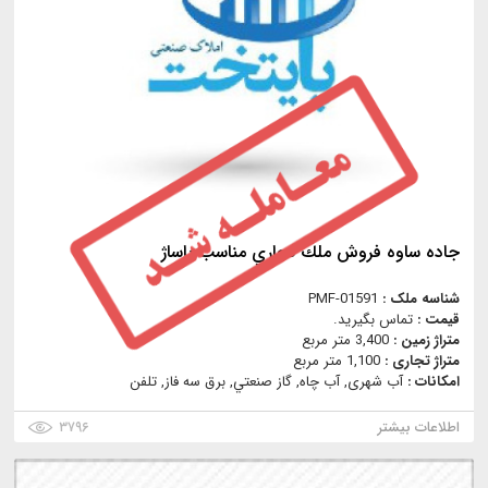
جاده ساوه فروش ملك تجاري مناسب پاساژ
شناسه ملک :
PMF-01591
قیمت :
تماس بگیرید.
متراژ زمین :
3,400 متر مربع
متراژ تجاری :
1,100 متر مربع
امکانات :
آب شهری, آب چاه, گاز صنعتي, برق سه فاز, تلفن
اطلاعات بیشتر
۳۷۹۶