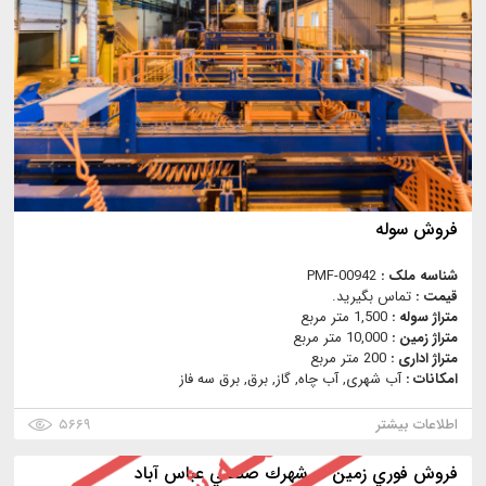
فروش سوله
شناسه ملک :
PMF-00942
قیمت :
تماس بگیرید.
متراژ سوله :
1,500 متر مربع
متراژ زمین :
10,000 متر مربع
متراژ اداری :
200 متر مربع
امکانات :
آب شهری, آب چاه, گاز, برق, برق سه فاز
اطلاعات بیشتر
۵۶۶۹
فروش فوري زمين در شهرك صنعتي عباس آباد