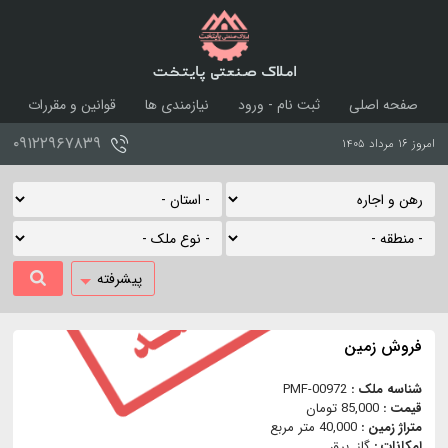
املاک صنعتی پایتخت
صفحه اصلی
ثبت نام - ورود
نیازمندی ها
قوانین و مقررات
درباره ما
تماس با ما
۰۹۱۲۲۹۶۷۸۳۹
امروز ۱۶ مرداد ۱۴۰۵
پیشرفته
فروش زمین
شناسه ملک :
PMF-00972
قیمت :
85,000 تومان
متراژ زمین :
40,000 متر مربع
امکانات :
گاز, برق