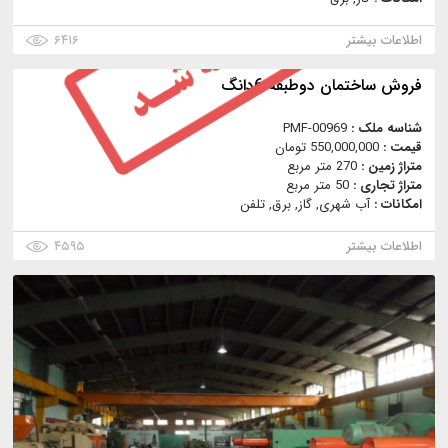
اطلاعات بیشتر
۶۴۱۶
فروش ساختمان دوطبقه 6دانگ
شناسه ملک :
PMF-00969
قیمت :
550,000,000 تومان
متراژ زمین :
270 متر مربع
متراژ تجاری :
50 متر مربع
امکانات :
آب شهری, گاز, برق, تلفن
اطلاعات بیشتر
۴۵۹۵