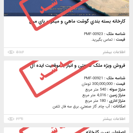
كارخانه بسته بندي گوشت ماهي و ميگو و پاي مرغ
شناسه ملک :
PMF-00923
قیمت :
تماس بگیرید.
اطلاعات بیشتر
۵۱۸۶
فروش ویژه ملک صنعتی و انبار با موقعیت ایده آل
شناسه ملک :
PMF-00921
قیمت :
300,000,000 تومان
متراژ سوله :
540 متر مربع
متراژ زمین :
4,016 متر مربع
متراژ اداری :
180 متر مربع
امکانات :
آب چاه, گاز صنعتي, برق سه فاز, تلفن
اطلاعات بیشتر
۶۲۹۱
اصفهان زمین کارخانه