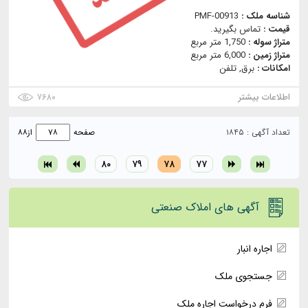
شناسه ملک :
PMF-00913
قیمت :
تماس بگیرید.
متراژ سوله :
1,750 متر مربع
متراژ زمین :
6,000 متر مربع
امکانات :
برق, تلفن
اطلاعات بیشتر
۷۶۸۰
تعداد آگهی : ۱۸۴۵
صفحه
از
۸۸
۸۰
۷۹
۷۸
۷۷
آگهی های املاک صنعتی
اجاره انبار
جستجوی ملک
فرم درخواست اجاره ملک