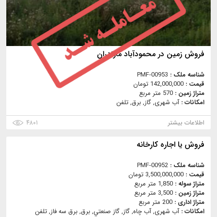
فروش زمین در محمودآباد مازندران
شناسه ملک :
PMF-00953
قیمت :
142,000,000 تومان
متراژ زمین :
570 متر مربع
امکانات :
آب شهری, گاز, برق, تلفن
اطلاعات بیشتر
۴۸۰۱
فروش یا اجاره کارخانه
شناسه ملک :
PMF-00952
قیمت :
3,500,000,000 تومان
متراژ سوله :
1,850 متر مربع
متراژ زمین :
3,500 متر مربع
متراژ اداری :
200 متر مربع
امکانات :
آب شهری, آب چاه, گاز, گاز صنعتي, برق, برق سه فاز, تلفن