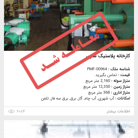
کارخانه پلاستیک سازی
شناسه ملک :
PMF-00964
قیمت :
تماس بگیرید.
متراژ سوله :
2,160 متر مربع
متراژ زمین :
12,350 متر مربع
متراژ اداری :
368 متر مربع
امکانات :
آب شهری, آب چاه, گاز, برق, برق سه فاز, تلفن
اطلاعات بیشتر
۶۰۸۴