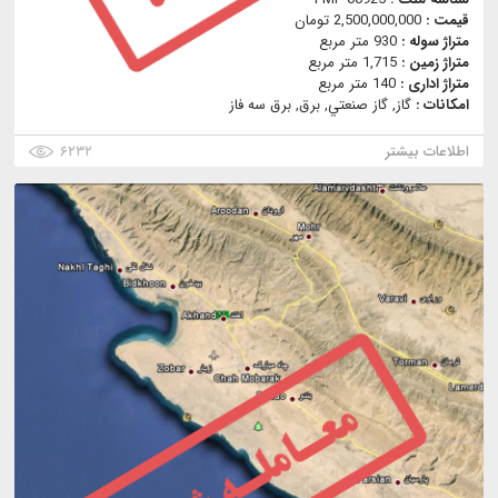
قیمت :
2,500,000,000 تومان
متراژ سوله :
930 متر مربع
متراژ زمین :
1,715 متر مربع
متراژ اداری :
140 متر مربع
امکانات :
گاز, گاز صنعتي, برق, برق سه فاز
اطلاعات بیشتر
۶۲۳۲