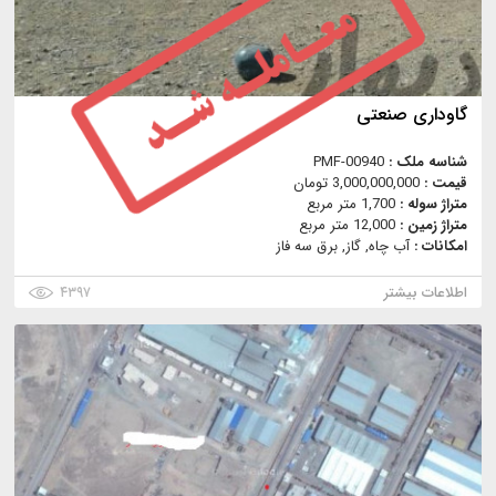
گاوداری صنعتی
شناسه ملک :
PMF-00940
قیمت :
3,000,000,000 تومان
متراژ سوله :
1,700 متر مربع
متراژ زمین :
12,000 متر مربع
امکانات :
آب چاه, گاز, برق سه فاز
اطلاعات بیشتر
۴۳۹۷