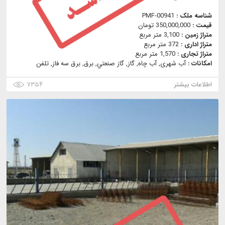
شناسه ملک :
PMF-00941
قیمت :
350,000,000 تومان
متراژ زمین :
3,100 متر مربع
متراژ اداری :
372 متر مربع
متراژ تجاری :
1,570 متر مربع
امکانات :
آب شهری, آب چاه, گاز, گاز صنعتي, برق, برق سه فاز, تلفن
اطلاعات بیشتر
۷۳۵۴