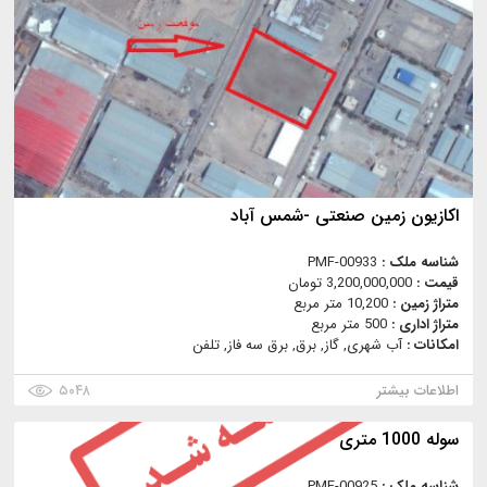
اکازیون زمین صنعتی -شمس آباد
شناسه ملک :
PMF-00933
قیمت :
3,200,000,000 تومان
متراژ زمین :
10,200 متر مربع
متراژ اداری :
500 متر مربع
امکانات :
آب شهری, گاز, برق, برق سه فاز, تلفن
اطلاعات بیشتر
۵۰۴۸
سوله 1000 متری
شناسه ملک :
PMF-00925