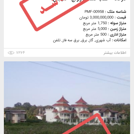
شناسه ملک :
PMF-00958
قیمت :
3,000,000,000 تومان
متراژ سوله :
1,750 متر مربع
متراژ زمین :
5,000 متر مربع
متراژ اداری :
500 متر مربع
امکانات :
آب شهری, گاز, برق, برق سه فاز, تلفن
اطلاعات بیشتر
۷۳۶۴