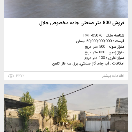
فروش 800 متر صنعتی جاده مخصوص جلال
شناسه ملک :
PMF-05076
قیمت :
60,000,000,000 تومان
متراژ سوله :
500 متر مربع
متراژ زمین :
850 متر مربع
متراژ اداری :
100 متر مربع
امکانات :
آب چاه, گاز صنعتي, برق سه فاز, تلفن
اطلاعات بیشتر
۳۲۷۲