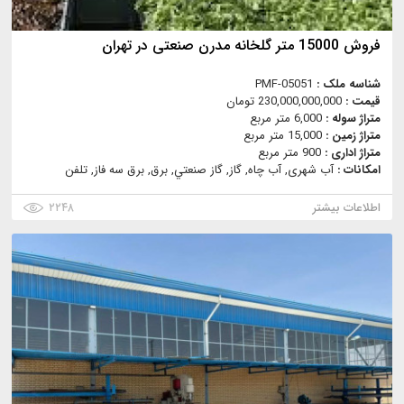
فروش 15000 متر گلخانه مدرن صنعتی در تهران
شناسه ملک :
PMF-05051
قیمت :
230,000,000,000 تومان
متراژ سوله :
6,000 متر مربع
متراژ زمین :
15,000 متر مربع
متراژ اداری :
900 متر مربع
امکانات :
آب شهری, آب چاه, گاز, گاز صنعتي, برق, برق سه فاز, تلفن
اطلاعات بیشتر
۲۲۴۸