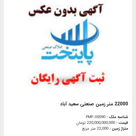
22000 متر زمین صنعتی سعید آباد
شناسه ملک :
PMF-05090
قیمت :
220,000,000,000 تومان
متراژ زمین :
22,000 متر مربع