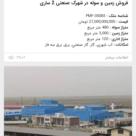
فروش زمین و سوله در شهرک صنعتی 2 ساری
شناسه ملک :
PMF-05083
قیمت :
27,000,000,000 تومان
متراژ سوله :
480 متر مربع
متراژ زمین :
3,000 متر مربع
متراژ اداری :
120 متر مربع
امکانات :
آب شهری, گاز, گاز صنعتي, برق, برق سه فاز
اطلاعات بیشتر
۳۵۰۲