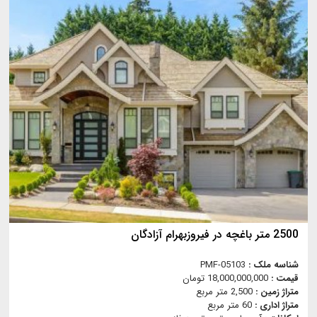
2500 متر باغچه در فیروزبهرام آزادگان
شناسه ملک :
PMF-05103
قیمت :
18,000,000,000 تومان
متراژ زمین :
2,500 متر مربع
متراژ اداری :
60 متر مربع