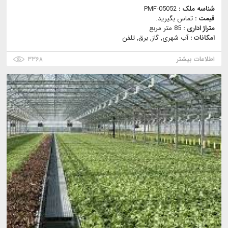
شناسه ملک :
PMF-05052
قیمت :
تماس بگیرید.
متراژ اداری :
85 متر مربع
امکانات :
آب شهری, گاز, برق, تلفن
اطلاعات بیشتر
۳۳۶۸