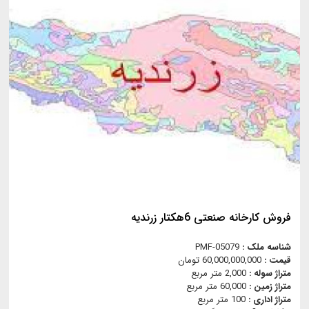
فروش کارخانه صنعتی 6هکتار زرندیه
شناسه ملک :
PMF-05079
قیمت :
60,000,000,000 تومان
متراژ سوله :
2,000 متر مربع
متراژ زمین :
60,000 متر مربع
متراژ اداری :
100 متر مربع