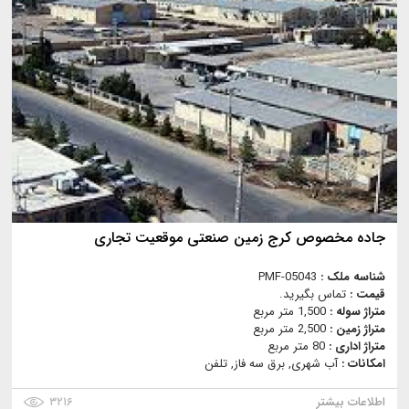
جاده مخصوص کرج زمین صنعتی موقعیت تجاری
شناسه ملک :
PMF-05043
قیمت :
تماس بگیرید.
متراژ سوله :
1,500 متر مربع
متراژ زمین :
2,500 متر مربع
متراژ اداری :
80 متر مربع
امکانات :
آب شهری, برق سه فاز, تلفن
اطلاعات بیشتر
۳۲۱۶