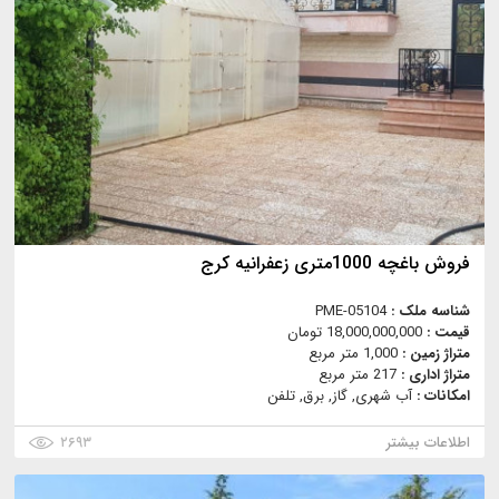
فروش باغچه 1000متری زعفرانیه کرج
شناسه ملک :
PME-05104
قیمت :
18,000,000,000 تومان
متراژ زمین :
1,000 متر مربع
متراژ اداری :
217 متر مربع
امکانات :
آب شهری, گاز, برق, تلفن
اطلاعات بیشتر
۲۶۹۳