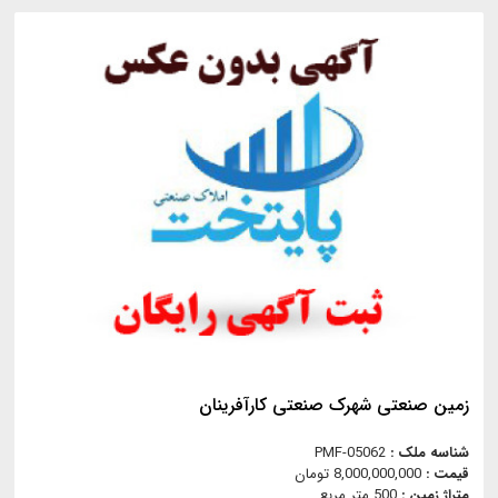
زمین صنعتی شهرک صنعتی کارآفرینان
شناسه ملک :
PMF-05062
قیمت :
8,000,000,000 تومان
متراژ زمین :
500 متر مربع