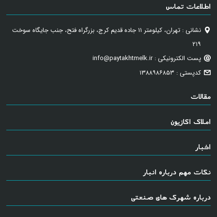
اطلاعات تماس
نشانی : تهران، کیلومتر ۱۱ جاده قدیم کرج، بزرگراه فتح، جنب جایگاه سوخت
۲۱۹
پست الکترونیکی : info@paytakhtmelk.ir
کدپستی : ۱۳۸۸۹۸۶۸۵۳
مقالات
املاک اکازیون
اخبار
نکات مهم درباره انبار
درباره شهرک های صنعتی