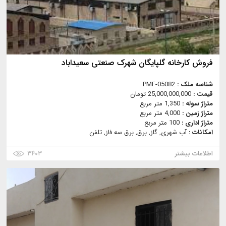
فروش کارخانه گلپایگان شهرک صنعتی سعیداباد
شناسه ملک :
PMF-05082
قیمت :
25,000,000,000 تومان
متراژ سوله :
1,350 متر مربع
متراژ زمین :
4,000 متر مربع
متراژ اداری :
100 متر مربع
امکانات :
آب شهری, گاز, برق, برق سه فاز, تلفن
اطلاعات بیشتر
۳۴۰۳