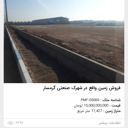
فروش زمین واقع در شهرک صنعتی گرمسار
شناسه ملک :
PMF-05069
قیمت :
15,000,000,000 تومان
متراژ زمین :
17,427 متر مربع
اطلاعات بیشتر
۳۲۹۲