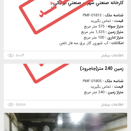
كارخانه صنعتي شهرك صنعتي ايوانكي
شناسه ملک :
PMF-01813
قیمت :
تماس بگیرید.
متراژ سوله :
575 متر مربع
متراژ زمین :
1,325 متر مربع
متراژ اداری :
100 متر مربع
امکانات :
آب شهری, گاز, برق سه فاز, تلفن
اطلاعات بیشتر
۵۰۸۴
زمین 240 متر(جاجرود)
شناسه ملک :
PMF-01805
قیمت :
تماس بگیرید.
متراژ زمین :
240 متر مربع
اطلاعات بیشتر
۵۵۵۸