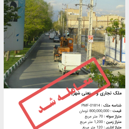
ملک تجاری و صنعتی شهریار
شناسه ملک :
PMF-01814
قیمت :
800,000,000 تومان
متراژ سوله :
70 متر مربع
متراژ زمین :
1,200 متر مربع
متراژ اداری :
120 متر مربع