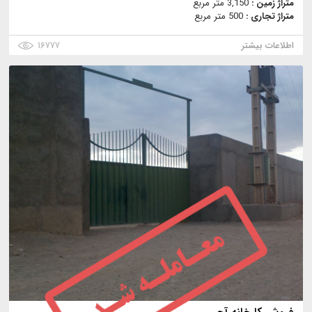
متراژ زمین :
3,150 متر مربع
متراژ تجاری :
500 متر مربع
اطلاعات بیشتر
۱۶۷۷۷