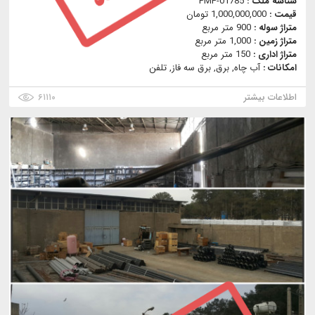
شناسه ملک :
PMF-01785
قیمت :
1,000,000,000 تومان
متراژ سوله :
900 متر مربع
متراژ زمین :
1,000 متر مربع
متراژ اداری :
150 متر مربع
امکانات :
آب چاه, برق, برق سه فاز, تلفن
اطلاعات بیشتر
۶۱۱۱۰