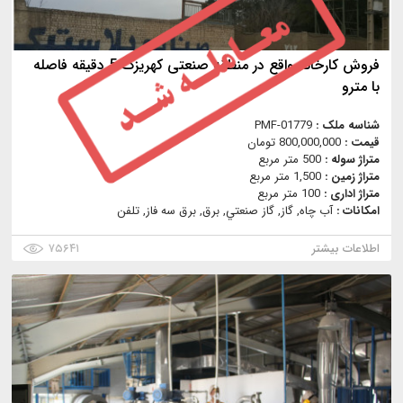
فروش کارخانه واقع در منطقه صنعتی کهریزک 5 دقیقه فاصله
با مترو
شناسه ملک :
PMF-01779
قیمت :
800,000,000 تومان
متراژ سوله :
500 متر مربع
متراژ زمین :
1,500 متر مربع
متراژ اداری :
100 متر مربع
امکانات :
آب چاه, گاز, گاز صنعتي, برق, برق سه فاز, تلفن
اطلاعات بیشتر
۷۵۶۴۱