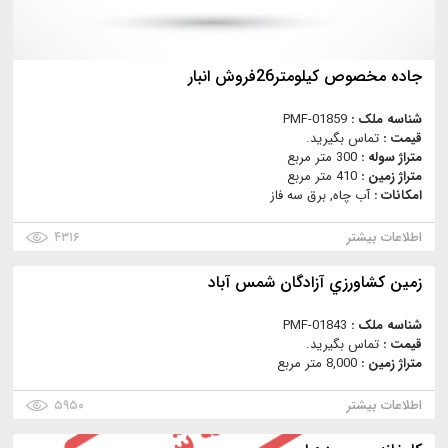
جاده مخصوص كيلومتر26فروش انبار
شناسه ملک :
PMF-01859
قیمت :
تماس بگیرید.
متراژ سوله :
300 متر مربع
متراژ زمین :
410 متر مربع
امکانات :
آب چاه, برق سه فاز
اطلاعات بیشتر
۴۳۱۶
زمین كشاورزي آزادگان شمس آباد
شناسه ملک :
PMF-01843
قیمت :
تماس بگیرید.
متراژ زمین :
8,000 متر مربع
اطلاعات بیشتر
۵۹۵۰