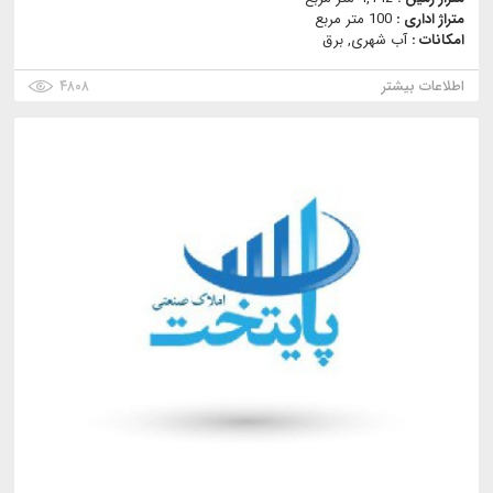
متراژ اداری :
100 متر مربع
امکانات :
آب شهری, برق
اطلاعات بیشتر
۴۸۰۸