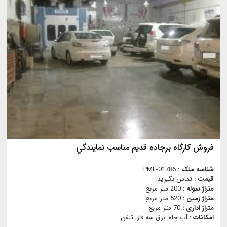
فروش كارگاه برجاده قديم مناسب نمايندگي
شناسه ملک :
PMF-01786
قیمت :
تماس بگیرید.
متراژ سوله :
200 متر مربع
متراژ زمین :
520 متر مربع
متراژ اداری :
70 متر مربع
امکانات :
آب چاه, برق سه فاز, تلفن