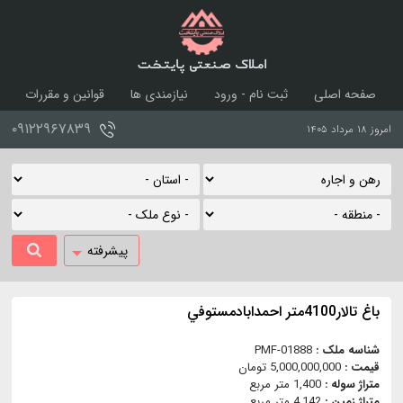
املاک صنعتی پایتخت
صفحه اصلی
ثبت نام - ورود
نیازمندی ها
قوانین و مقررات
درباره ما
تماس با ما
۰۹۱۲۲۹۶۷۸۳۹
امروز ۱۸ مرداد ۱۴۰۵
پیشرفته
باغ تالار4100متر احمدابادمستوفي
شناسه ملک :
PMF-01888
قیمت :
5,000,000,000 تومان
متراژ سوله :
1,400 متر مربع
متراژ زمین :
4,142 متر مربع