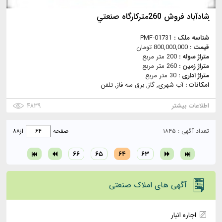
ِشادآباد فروش 260متركارگاه صنعتي
شناسه ملک :
PMF-01731
قیمت :
800,000,000 تومان
متراژ سوله :
200 متر مربع
متراژ زمین :
260 متر مربع
متراژ اداری :
30 متر مربع
امکانات :
آب شهری, گاز, برق سه فاز, تلفن
اطلاعات بیشتر
۴۸۳۹
تعداد آگهی : ۱۸۴۵
صفحه
از
۸۸
۶۶
۶۵
۶۴
۶۳
آگهی های املاک صنعتی
اجاره انبار