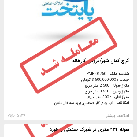
كرج كمال شهر/فروش كارخانه
شناسه ملک :
PMF-01750
قیمت :
3,500,000,000 تومان
متراژ سوله :
2,500 متر مربع
متراژ زمین :
3,510 متر مربع
متراژ اداری :
300 متر مربع
امکانات :
آب چاه, گاز صنعتي, برق سه فاز, تلفن
اطلاعات بیشتر
۵۰۳۹
سوله ۲۳۴ متری در شهرک صنعتی بجنورد