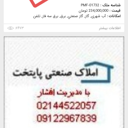
شناسه ملک :
PMF-01732
قیمت :
234,000,000 تومان
امکانات :
آب شهری, گاز, گاز صنعتي, برق, برق سه فاز, تلفن
اطلاعات بیشتر
۶۴۷۳