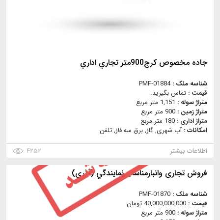
جاده مخصوص كرج900متر تجاري اداري
شناسه ملک :
PMF-01884
قیمت :
تماس بگیرید.
متراژ سوله :
1,151 متر مربع
متراژ زمین :
900 متر مربع
متراژ اداری :
180 متر مربع
امکانات :
آب شهری, گاز, برق سه فاز, تلفن
اطلاعات بیشتر
۴۲۵۲
فروش تجاری وانبارمناسب نمايندگي (آذري)
شناسه ملک :
PMF-01870
قیمت :
40,000,000,000 تومان
متراژ سوله :
900 متر مربع