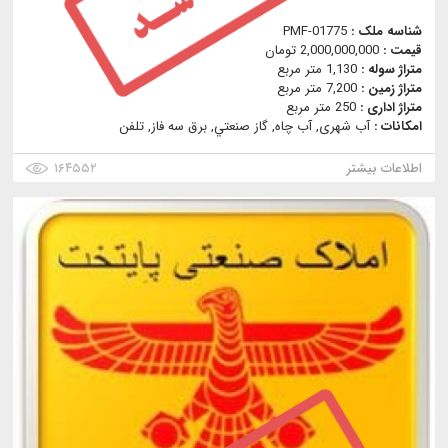
شناسه ملک :
PMF-01775
قیمت :
2,000,000,000 تومان
متراژ سوله :
1,130 متر مربع
متراژ زمین :
7,200 متر مربع
متراژ اداری :
250 متر مربع
امکانات :
آب شهری, آب چاه, گاز صنعتي, برق سه فاز, تلفن
اطلاعات بیشتر
۱۶۴۵۵۲