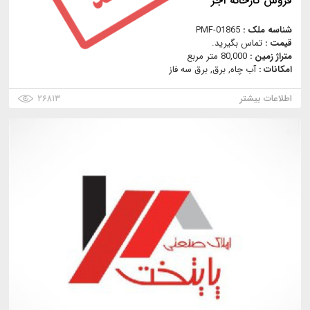
فروش کارخانه آجر
شناسه ملک :
PMF-01865
قیمت :
تماس بگیرید.
متراژ زمین :
80,000 متر مربع
امکانات :
آب چاه, برق, برق سه فاز
اطلاعات بیشتر
۲۶۸۱۳