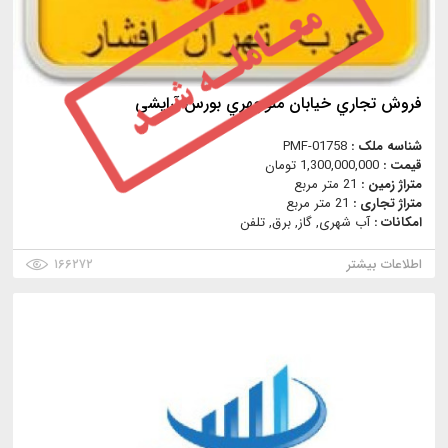
فروش تجاري خيابان منوچهري بورس آرايشي
شناسه ملک :
PMF-01758
قیمت :
1,300,000,000 تومان
متراژ زمین :
21 متر مربع
متراژ تجاری :
21 متر مربع
امکانات :
آب شهری, گاز, برق, تلفن
اطلاعات بیشتر
۱۶۶۲۷۲