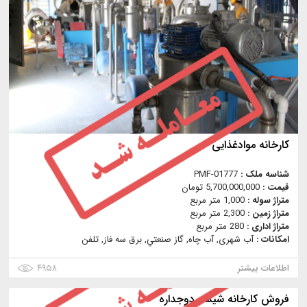
كارخانه موادغذایی
شناسه ملک :
PMF-01777
قیمت :
5,700,000,000 تومان
متراژ سوله :
1,000 متر مربع
متراژ زمین :
2,300 متر مربع
متراژ اداری :
280 متر مربع
امکانات :
آب شهری, آب چاه, گاز صنعتي, برق سه فاز, تلفن
اطلاعات بیشتر
۴۹۵۸
فروش كارخانه شيشه دوجداره