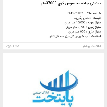
صنعتی جاده مخصوص كرج 37000متر
شناسه ملک :
PMF-01887
قیمت :
تماس بگیرید.
متراژ سوله :
10,000 متر مربع
متراژ زمین :
3,700 متر مربع
متراژ اداری :
600 متر مربع
امکانات :
آب شهری, گاز, برق سه فاز, تلفن
اطلاعات بیشتر
۴۲۱۵