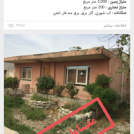
متراژ زمین :
2,000 متر مربع
متراژ تجاری :
200 متر مربع
امکانات :
آب شهری, گاز, برق, برق سه فاز, تلفن
اطلاعات بیشتر
۲۳۸۷