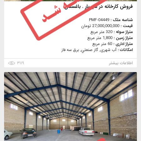
فروش كارخانه در شهريار . باغستان
شناسه ملک :
PMF-04449
قیمت :
27,000,000,000 تومان
متراژ سوله :
320 متر مربع
متراژ زمین :
1,800 متر مربع
متراژ اداری :
60 متر مربع
امکانات :
آب شهری, گاز صنعتي, برق سه فاز
اطلاعات بیشتر
۳۱۱۹