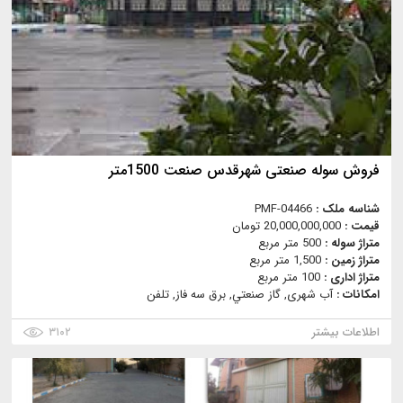
فروش سوله صنعتی شهرقدس صنعت 1500متر
شناسه ملک :
PMF-04466
قیمت :
20,000,000,000 تومان
متراژ سوله :
500 متر مربع
متراژ زمین :
1,500 متر مربع
متراژ اداری :
100 متر مربع
امکانات :
آب شهری, گاز صنعتي, برق سه فاز, تلفن
اطلاعات بیشتر
۳۱۰۲