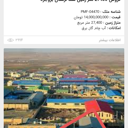
شناسه ملک :
PMF-04470
قیمت :
14,000,000,000 تومان
متراژ زمین :
27,400 متر مربع
امکانات :
آب چاه, گاز, برق
اطلاعات بیشتر
۲۹۹۴