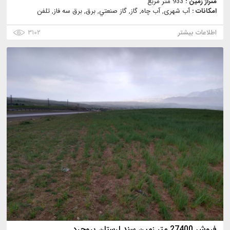
متراژ زمین :
933 متر مربع
امکانات :
آب شهری, آب چاه, گاز, گاز صنعتي, برق, برق سه فاز, تلفن
اطلاعات بیشتر
۳۱۰۲
فروش 27400 متر زمین سند لرستان بروجرد