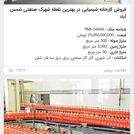
فروش کارخانه شیمیایی در بهترین نقطه شهرک صنعتی شمس
آباد
شناسه ملک :
PMF-04444
قیمت :
25,000,000,000 تومان
متراژ سوله :
500 متر مربع
متراژ زمین :
5,000 متر مربع
متراژ اداری :
90 متر مربع
امکانات :
آب شهری, گاز, گاز صنعتي, برق, برق سه فاز, تلفن
اطلاعات بیشتر
۳۵۳۷