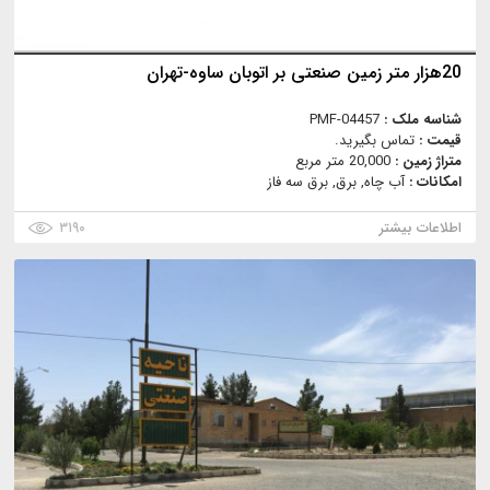
20هزار متر زمین صنعتی بر اتوبان ساوه-تهران
شناسه ملک :
PMF-04457
قیمت :
تماس بگیرید.
متراژ زمین :
20,000 متر مربع
امکانات :
آب چاه, برق, برق سه فاز
اطلاعات بیشتر
۳۱۹۰