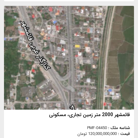
قائمشهر 2000 متر زمین تجاری، مسکونی
شناسه ملک :
PMF-04450
قیمت :
120,000,000,000 تومان