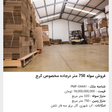
فروش سوله 750 متر درجاده مخصوص کرج
شناسه ملک :
PMF-04441
قیمت :
18,000,000,000 تومان
متراژ سوله :
320 متر مربع
متراژ زمین :
750 متر مربع
امکانات :
آب شهری, گاز, برق سه فاز, تلفن