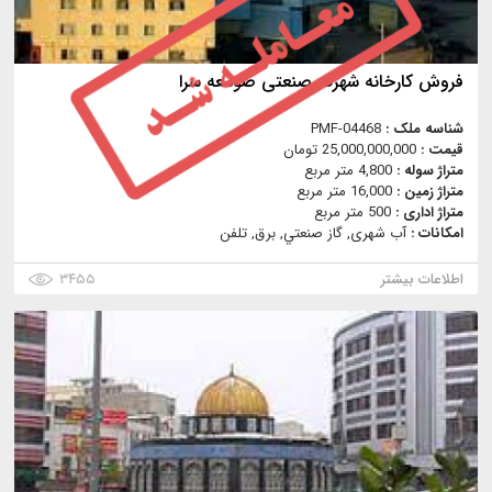
فروش کارخانه شهرک صنعتی صومعه سرا
شناسه ملک :
PMF-04468
قیمت :
25,000,000,000 تومان
متراژ سوله :
4,800 متر مربع
متراژ زمین :
16,000 متر مربع
متراژ اداری :
500 متر مربع
امکانات :
آب شهری, گاز صنعتي, برق, تلفن
اطلاعات بیشتر
۳۴۵۵