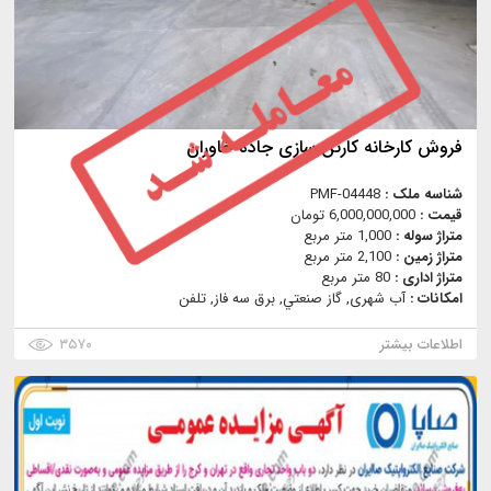
فروش کارخانه کارتن سازی جاده خاوران
شناسه ملک :
PMF-04448
قیمت :
6,000,000,000 تومان
متراژ سوله :
1,000 متر مربع
متراژ زمین :
2,100 متر مربع
متراژ اداری :
80 متر مربع
امکانات :
آب شهری, گاز صنعتي, برق سه فاز, تلفن
اطلاعات بیشتر
۳۵۷۰