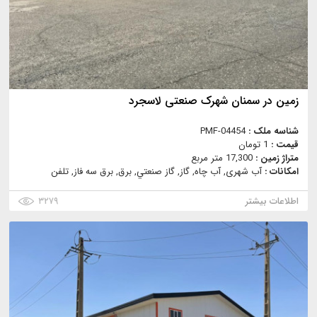
زمین در سمنان شهرک صنعتی لاسجرد
شناسه ملک :
PMF-04454
قیمت :
1 تومان
متراژ زمین :
17,300 متر مربع
امکانات :
آب شهری, آب چاه, گاز, گاز صنعتي, برق, برق سه فاز, تلفن
اطلاعات بیشتر
۳۲۷۹