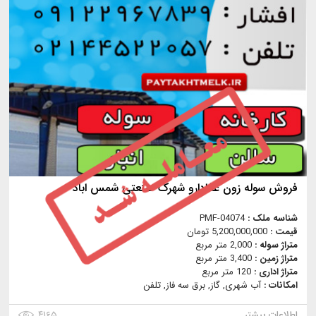
فروش سوله زون غذادارو شهرک صنعتی شمس اباد
شناسه ملک :
PMF-04074
قیمت :
5,200,000,000 تومان
متراژ سوله :
2,000 متر مربع
متراژ زمین :
3,400 متر مربع
متراژ اداری :
120 متر مربع
امکانات :
آب شهری, گاز, برق سه فاز, تلفن
اطلاعات بیشتر
۴۱۶۵