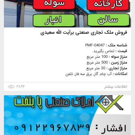
فروش ملک تجاری صنعتی برآیت الله سعیدی
شناسه ملک :
PMF-04047
قیمت :
تماس بگیرید.
متراژ سوله :
100 متر مربع
متراژ زمین :
500 متر مربع
متراژ تجاری :
30 متر مربع
امکانات :
آب چاه, گاز, برق سه فاز, تلفن
اطلاعات بیشتر
۳۸۹۴