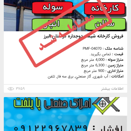
فروش کارخانه شیشه دوجداره دراستان البرز
شناسه ملک :
PMF-04070
قیمت :
تماس بگیرید.
متراژ سوله :
4,000 متر مربع
متراژ زمین :
6,300 متر مربع
متراژ اداری :
900 متر مربع
امکانات :
آب شهری, گاز صنعتي, برق سه فاز, تلفن
اطلاعات بیشتر
۳۷۵۹