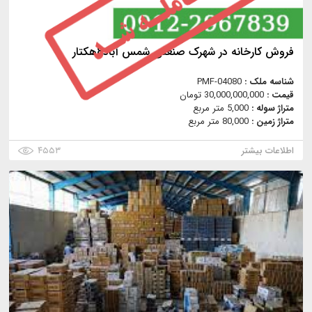
فروش کارخانه در شهرک صنعتی شمس آباد8هکتار
شناسه ملک :
PMF-04080
قیمت :
30,000,000,000 تومان
متراژ سوله :
5,000 متر مربع
متراژ زمین :
80,000 متر مربع
اطلاعات بیشتر
۴۵۵۳