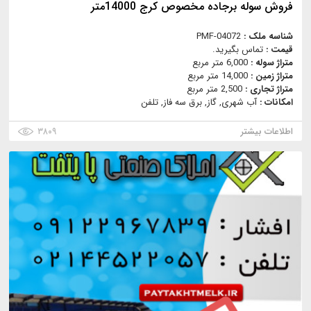
فروش سوله برجاده مخصوص کرج 14000متر
شناسه ملک :
PMF-04072
قیمت :
تماس بگیرید.
متراژ سوله :
6,000 متر مربع
متراژ زمین :
14,000 متر مربع
متراژ تجاری :
2,500 متر مربع
امکانات :
آب شهری, گاز, برق سه فاز, تلفن
اطلاعات بیشتر
۳۸۰۹