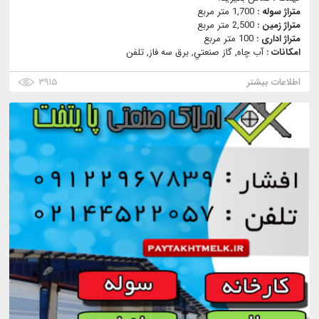
متراژ سوله :
1,700 متر مربع
متراژ زمین :
2,500 متر مربع
متراژ اداری :
100 متر مربع
امکانات :
آب چاه, گاز صنعتي, برق سه فاز, تلفن
اطلاعات بیشتر
۳۹۱۵