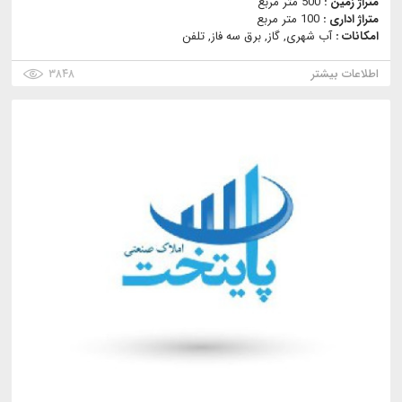
متراژ زمین :
500 متر مربع
متراژ اداری :
100 متر مربع
امکانات :
آب شهری, گاز, برق سه فاز, تلفن
اطلاعات بیشتر
۳۸۴۸