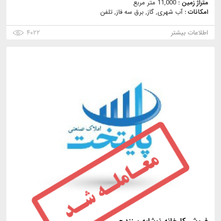
متراژ زمین :
11,000 متر مربع
امکانات :
آب شهری, گاز, برق سه فاز, تلفن
اطلاعات بیشتر
۴۰۲۲