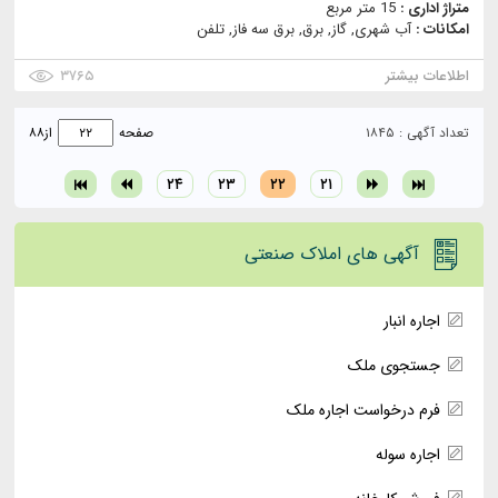
متراژ اداری :
15 متر مربع
امکانات :
آب شهری, گاز, برق, برق سه فاز, تلفن
اطلاعات بیشتر
۳۷۶۵
تعداد آگهی : ۱۸۴۵
صفحه
از
۸۸
۲۴
۲۳
۲۲
۲۱
آگهی های املاک صنعتی
اجاره انبار
جستجوی ملک
فرم درخواست اجاره ملک
اجاره سوله