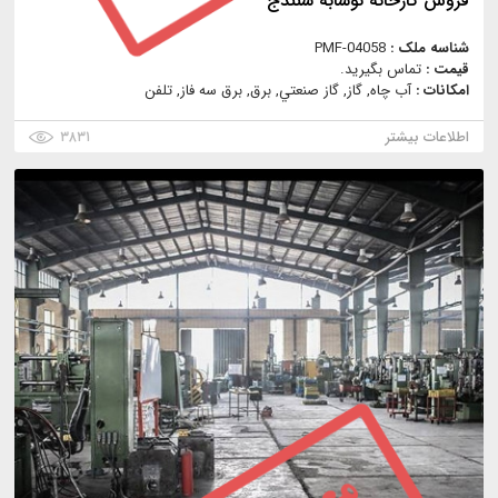
فروش کارخانه نوشابه سنندج
شناسه ملک :
PMF-04058
قیمت :
تماس بگیرید.
امکانات :
آب چاه, گاز, گاز صنعتي, برق, برق سه فاز, تلفن
اطلاعات بیشتر
۳۸۳۱