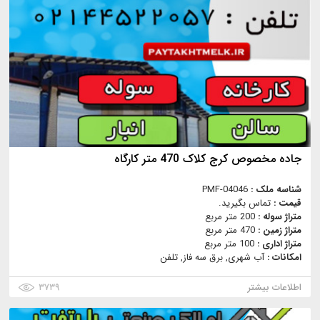
جاده مخصوص کرج کلاک 470 متر کارگاه
شناسه ملک :
PMF-04046
قیمت :
تماس بگیرید.
متراژ سوله :
200 متر مربع
متراژ زمین :
470 متر مربع
متراژ اداری :
100 متر مربع
امکانات :
آب شهری, برق سه فاز, تلفن
اطلاعات بیشتر
۳۷۳۹