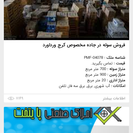
فروش سوله در جاده مخصوص کرج ورداورد
شناسه ملک :
PMF-04078
قیمت :
تماس بگیرید.
متراژ سوله :
700 متر مربع
متراژ زمین :
900 متر مربع
متراژ اداری :
20 متر مربع
امکانات :
آب شهری, برق, برق سه فاز, تلفن
اطلاعات بیشتر
۷۱۴۹