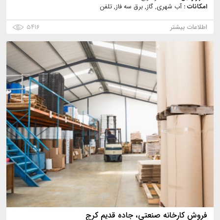
امکانات :
آب شهری, گاز, برق سه فاز, تلفن
اطلاعات بیشتر
۵۴۱۶
فروش كارخانه صنعتي، جاده قديم كرج