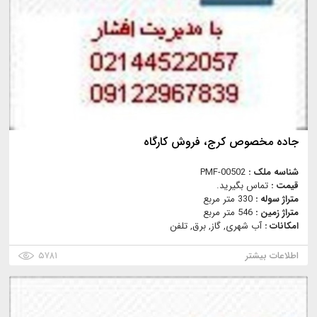
جاده مخصوص كرج، فروش كارگاه
شناسه ملک :
PMF-00502
قیمت :
تماس بگیرید.
متراژ سوله :
330 متر مربع
متراژ زمین :
546 متر مربع
امکانات :
آب شهری, گاز, برق, تلفن
اطلاعات بیشتر
۵۷۸۱