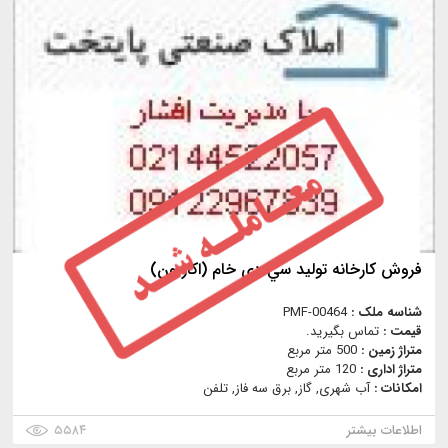
فروش كارخانه توليد سي دي خام (اكازيون)
شناسه ملک :
PMF-00464
قیمت :
تماس بگیرید.
متراژ زمین :
500 متر مربع
متراژ اداری :
120 متر مربع
امکانات :
آب شهری, گاز, برق سه فاز, تلفن
اطلاعات بیشتر
۵۵۸۴