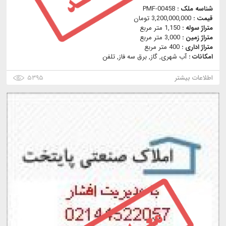
شناسه ملک :
PMF-00458
قیمت :
3,200,000,000 تومان
متراژ سوله :
1,150 متر مربع
متراژ زمین :
3,000 متر مربع
متراژ اداری :
400 متر مربع
امکانات :
آب شهری, گاز, برق سه فاز, تلفن
اطلاعات بیشتر
۵۳۹۵