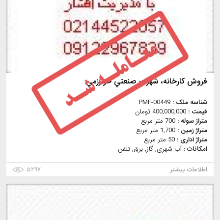
فروش كارخانه، شهرك صنعتي خوارزمي
شناسه ملک :
PMF-00449
قیمت :
400,000,000 تومان
متراژ سوله :
700 متر مربع
متراژ زمین :
1,700 متر مربع
متراژ اداری :
50 متر مربع
امکانات :
آب شهری, گاز, برق, تلفن
اطلاعات بیشتر
۵۲۹۷