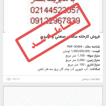
فروش كارخانه مناسب صنعتي و توليدي
شناسه ملک :
PMF-00484
قیمت :
1,900,000,000 تومان
متراژ سوله :
1,100 متر مربع
متراژ زمین :
2,000 متر مربع
متراژ اداری :
100 متر مربع
امکانات :
آب شهری, آب چاه, گاز, برق سه فاز, تلفن
اطلاعات بیشتر
۵۳۰۷