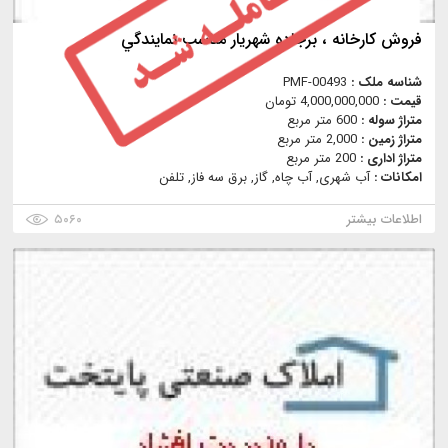
فروش كارخانه ، برجاده شهريار مناسب نمايندگي
شناسه ملک :
PMF-00493
قیمت :
4,000,000,000 تومان
متراژ سوله :
600 متر مربع
متراژ زمین :
2,000 متر مربع
متراژ اداری :
200 متر مربع
امکانات :
آب شهری, آب چاه, گاز, برق سه فاز, تلفن
اطلاعات بیشتر
۵۰۶۰