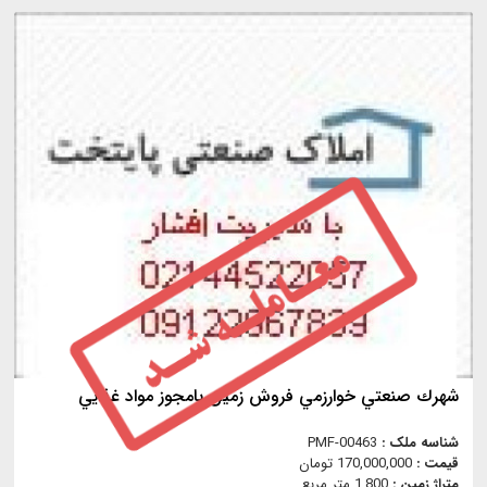
شهرك صنعتي خوارزمي فروش زمين بامجوز مواد غذايي
شناسه ملک :
PMF-00463
قیمت :
170,000,000 تومان
متراژ زمین :
1,800 متر مربع