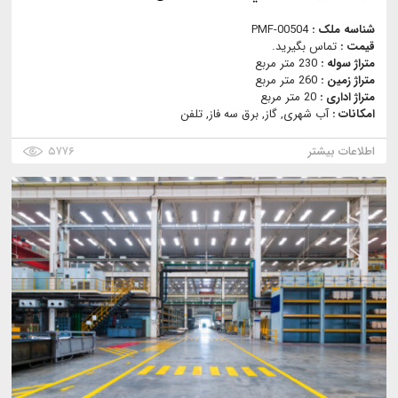
شناسه ملک :
PMF-00504
قیمت :
تماس بگیرید.
متراژ سوله :
230 متر مربع
متراژ زمین :
260 متر مربع
متراژ اداری :
20 متر مربع
امکانات :
آب شهری, گاز, برق سه فاز, تلفن
اطلاعات بیشتر
۵۷۷۶