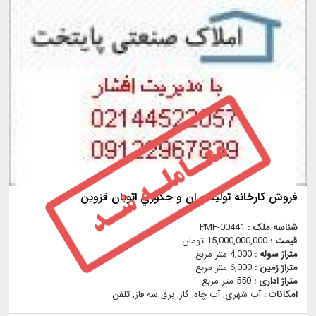
فروش كارخانه توليد و ان و جكوزي اتوبان قزوين
شناسه ملک :
PMF-00441
قیمت :
15,000,000,000 تومان
متراژ سوله :
4,000 متر مربع
متراژ زمین :
6,000 متر مربع
متراژ اداری :
550 متر مربع
امکانات :
آب شهری, آب چاه, گاز, برق سه فاز, تلفن