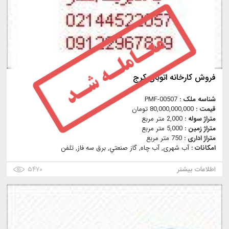
فروش كارخانه اتوبان كرج
شناسه ملک :
PMF-00507
قیمت :
80,000,000,000 تومان
متراژ سوله :
2,000 متر مربع
متراژ زمین :
5,000 متر مربع
متراژ اداری :
750 متر مربع
امکانات :
آب شهری, آب چاه, گاز صنعتي, برق سه فاز, تلفن
اطلاعات بیشتر
۵۴۷۰