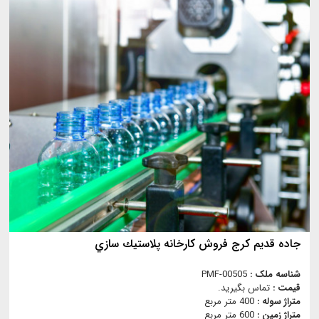
جاده قديم كرج فروش كارخانه پلاستيك سازي
شناسه ملک :
PMF-00505
قیمت :
تماس بگیرید.
متراژ سوله :
400 متر مربع
متراژ زمین :
600 متر مربع