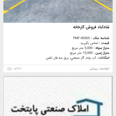
شادآباد فروش كارخانه
شناسه ملک :
PMF-00503
قیمت :
تماس بگیرید.
متراژ سوله :
5,000 متر مربع
متراژ زمین :
15,000 متر مربع
امکانات :
آب چاه, گاز صنعتي, برق سه فاز, تلفن
اطلاعات بیشتر
۵۴۶۶