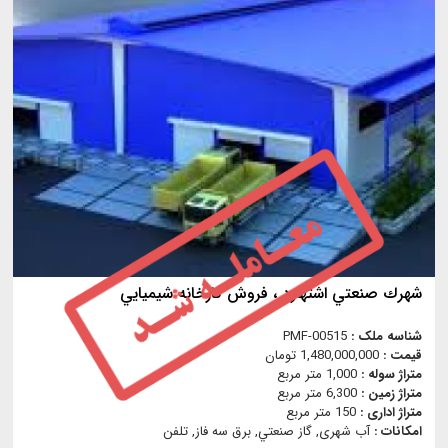
شهرك صنعتي اشتهارد ، فروش كارخانه شيميايي
شناسه ملک :
PMF-00515
قیمت :
1,480,000,000 تومان
متراژ سوله :
1,000 متر مربع
متراژ زمین :
6,300 متر مربع
متراژ اداری :
150 متر مربع
امکانات :
آب شهری, گاز صنعتي, برق سه فاز, تلفن