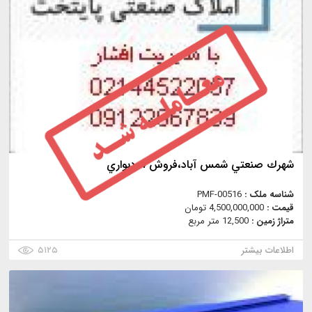
شهرك صنعتي شمس آباد،فروش 4 ديواري
شناسه ملک :
PMF-00516
قیمت :
4,500,000,000 تومان
متراژ زمین :
12,500 متر مربع
اطلاعات بیشتر
۵۱۲۵