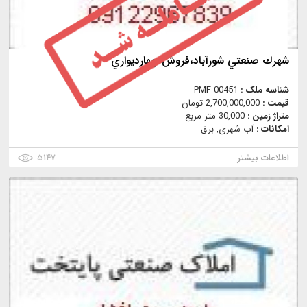
شهرك صنعتي شورآباد،فروش چهارديواري
شناسه ملک :
PMF-00451
قیمت :
2,700,000,000 تومان
متراژ زمین :
30,000 متر مربع
امکانات :
آب شهری, برق
اطلاعات بیشتر
۵۱۴۷