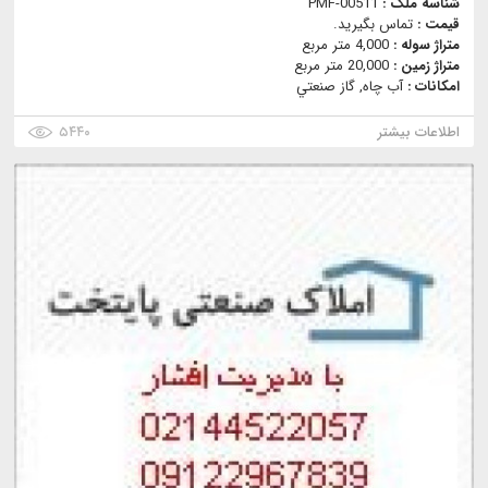
شناسه ملک :
PMF-00511
قیمت :
تماس بگیرید.
متراژ سوله :
4,000 متر مربع
متراژ زمین :
20,000 متر مربع
امکانات :
آب چاه, گاز صنعتي
اطلاعات بیشتر
۵۴۴۰