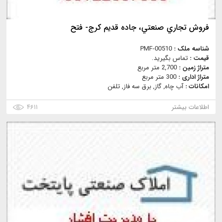
فروش تجاري صنعتي، جاده قديم كرج- فتح
شناسه ملک :
PMF-00510
قیمت :
تماس بگیرید.
متراژ زمین :
2,700 متر مربع
متراژ اداری :
300 متر مربع
امکانات :
آب چاه, گاز, برق سه فاز, تلفن
اطلاعات بیشتر
۴۶۱۱