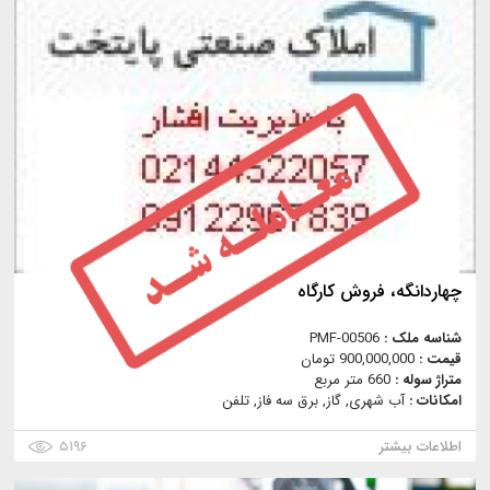
چهاردانگه، فروش كارگاه
شناسه ملک :
PMF-00506
قیمت :
900,000,000 تومان
متراژ سوله :
660 متر مربع
امکانات :
آب شهری, گاز, برق سه فاز, تلفن
اطلاعات بیشتر
۵۱۹۶