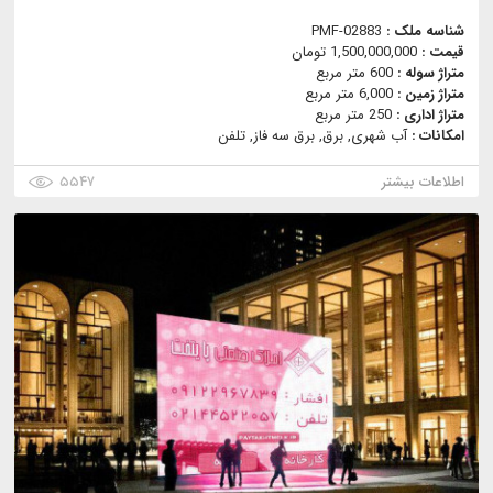
شناسه ملک :
PMF-02883
قیمت :
1,500,000,000 تومان
متراژ سوله :
600 متر مربع
متراژ زمین :
6,000 متر مربع
متراژ اداری :
250 متر مربع
امکانات :
آب شهری, برق, برق سه فاز, تلفن
اطلاعات بیشتر
۵۵۴۷