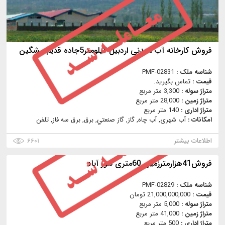
فروش کارخانه آب معدنی اردبیل کیلومتر5جاده قدیم مشگین
شناسه ملک :
PMF-02831
قیمت :
تماس بگیرید.
متراژ سوله :
3,300 متر مربع
متراژ زمین :
28,000 متر مربع
متراژ اداری :
140 متر مربع
امکانات :
آب شهری, آب چاه, گاز, گاز صنعتي, برق, برق سه فاز, تلفن
اطلاعات بیشتر
۶۶۰۱
فروش41هزارمترزمین 60متری شور آباد
شناسه ملک :
PMF-02829
قیمت :
21,000,000,000 تومان
متراژ سوله :
5,000 متر مربع
متراژ زمین :
41,000 متر مربع
متراژ اداری :
500 متر مربع