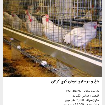
باغ و مرغداری اتوبان کرج کردان
شناسه ملک :
PMF-04892
قیمت :
تماس بگیرید.
متراژ سوله :
2,000 متر مربع
متراژ زمین :
24,000 متر مربع