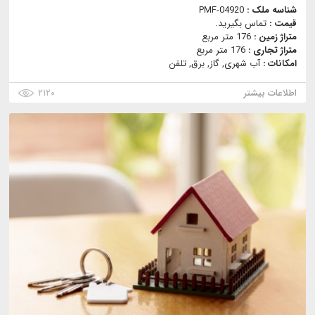
شناسه ملک :
PMF-04920
قیمت :
تماس بگیرید.
متراژ زمین :
176 متر مربع
متراژ تجاری :
176 متر مربع
امکانات :
آب شهری, گاز, برق, تلفن
اطلاعات بیشتر
۲۱۲۰