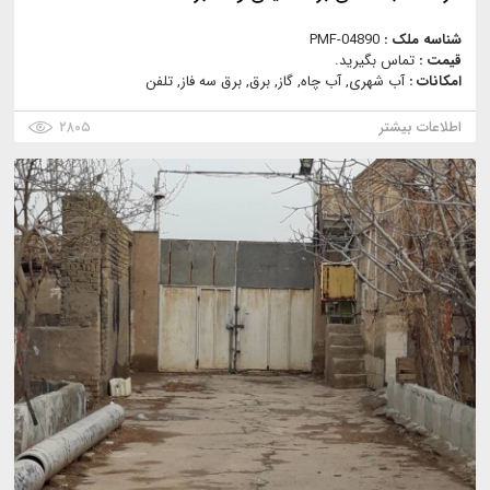
شناسه ملک :
PMF-04890
قیمت :
تماس بگیرید.
امکانات :
آب شهری, آب چاه, گاز, برق, برق سه فاز, تلفن
اطلاعات بیشتر
۲۸۰۵