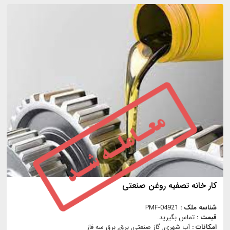
کار خانه تصفیه روغن صنعتی
شناسه ملک :
PMF-04921
قیمت :
تماس بگیرید.
امکانات :
آب شهری, گاز صنعتي, برق, برق سه فاز