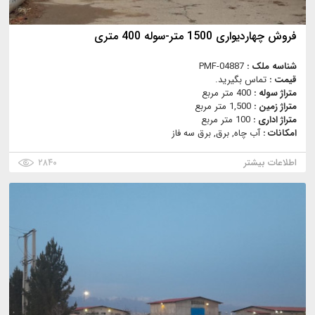
فروش چهاردیواری 1500 متر-سوله 400 متری
شناسه ملک :
PMF-04887
قیمت :
تماس بگیرید.
متراژ سوله :
400 متر مربع
متراژ زمین :
1,500 متر مربع
متراژ اداری :
100 متر مربع
امکانات :
آب چاه, برق, برق سه فاز
اطلاعات بیشتر
۲۸۴۰