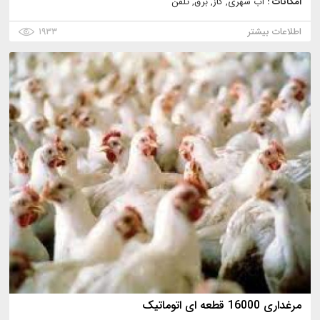
امکانات :
آب شهری, گاز, برق, تلفن
اطلاعات بیشتر
۱۹۳۳
مرغداری 16000 قطعه ای اتوماتیک