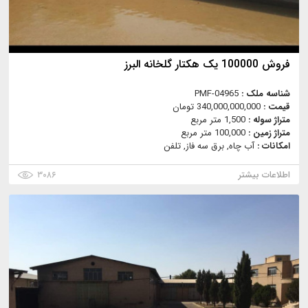
فروش 100000 یک هکتار گلخانه البرز
شناسه ملک :
PMF-04965
قیمت :
340,000,000,000 تومان
متراژ سوله :
1,500 متر مربع
متراژ زمین :
100,000 متر مربع
امکانات :
آب چاه, برق سه فاز, تلفن
اطلاعات بیشتر
۳۰۸۶