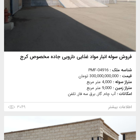
فروش سوله انبار مواد غذایی دارویی جاده مخصوص کرج
شناسه ملک :
PMF-04916
قیمت :
300,000,000,000 تومان
متراژ سوله :
4,000 متر مربع
متراژ زمین :
9,000 متر مربع
امکانات :
آب چاه, گاز, برق سه فاز, تلفن
اطلاعات بیشتر
۳۰۴۹